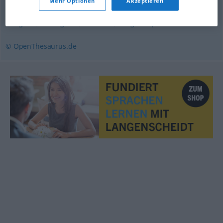
Mehr Optionen
Akzeptieren
Prügelei
,
Schlägerei
,
Rauferei
,
Ringkampf
© OpenThesaurus.de