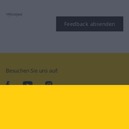
*Pflichtfeld
Feedback absenden
Besuchen Sie uns auf:
facebook
YouTube
Instagram
Langenscheidt