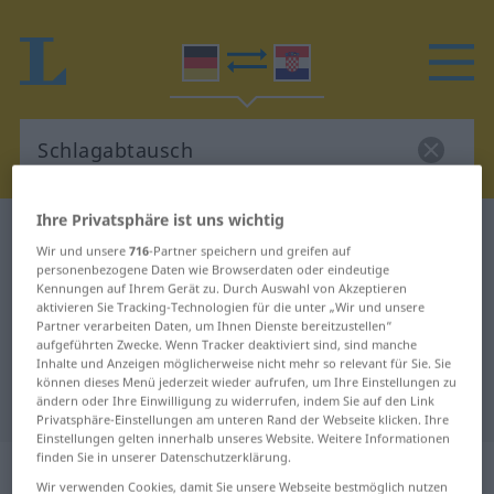
Ihre Privatsphäre ist uns wichtig
Deutsch-Kroatisch Wörterbuch
Schlagabtausch
Wir und unsere
716
-Partner speichern und greifen auf
Deutsch-Kroatisch Übersetzung für
personenbezogene Daten wie Browserdaten oder eindeutige
Kennungen auf Ihrem Gerät zu. Durch Auswahl von Akzeptieren
"Schlagabtausch"
aktivieren Sie Tracking-Technologien für die unter „Wir und unsere
Partner verarbeiten Daten, um Ihnen Dienste bereitzustellen“
aufgeführten Zwecke. Wenn Tracker deaktiviert sind, sind manche
Inhalte und Anzeigen möglicherweise nicht mehr so relevant für Sie. Sie
"Schlagabtausch" Kroatisch
können dieses Menü jederzeit wieder aufrufen, um Ihre Einstellungen zu
Übersetzung
ändern oder Ihre Einwilligung zu widerrufen, indem Sie auf den Link
Privatsphäre-Einstellungen am unteren Rand der Webseite klicken. Ihre
Einstellungen gelten innerhalb unseres Website. Weitere Informationen
finden Sie in unserer Datenschutzerklärung.
„Schlagabtausch“
: Maskulinum
Wir verwenden Cookies, damit Sie unsere Webseite bestmöglich nutzen