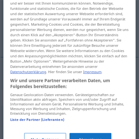
und wir besser mit Ihnen kommunizieren können. Notwendige,
Schlagabtausch
funktionale und statistische Cookies, die für den Betrieb der Webseite
m
<
-(e)s
;
-e
>
FIG
und der statistischen Auswertung unserer Webseite erforderlich sind,
werden auf Grundlage unserer Vorauswahl immer auf Ihrem Endgerät
Übersicht aller Übersetzungen
gespeichert. Marketing-Cookies und Cookies, die der Bereitstellung
(Für mehr Details die Übersetzung anklicken/antippen)
personalisierter Werbung dienen, werden nur gespeichert, wenn Sie uns
durch einen Klick auf den „Akzeptieren“-Button Ihr Einverständnis
geben. Klicken Sie ansonsten auf „Fortfahren ohne Akzeptieren“. Sie
ukrštenje mačeva
können Ihre Einwilligung jederzeit für zukünftige Besuche unserer
Webseite widerrufen. Wenn Sie weitere Informationen zu den Cookies
und den Anpassungsmöglichkeiten möchten, klicken Sie einfach auf den
Button „Mehr Optionen“. Weitergehende Hinweise zu der
Datenverarbeitung entnehmen Sie ansonsten unserer
Datenschutzerklärung
. Hier finden Sie unser
Impressum
.
ukrštenje mačeva
Schlagabtausch
Wir und unsere Partner verarbeiten Daten, um
Folgendes bereitzustellen:
Genaue Geolocation-Daten verwenden. Geräteeigenschaften zur
Synonyme für "Schlagabtausch"
Identifikation aktiv abfragen. Speichern von und/oder Zugriff auf
Informationen auf einem Gerät. Personalisierte Werbung und Inhalte,
Messung von Werbung und Inhalten, Zielgruppenforschung und
Entwicklung von Dienstleistungen.
Szene
,
(verbale) Auseinandersetzung
,
(scharfer)
Liste der Partner (Lieferanten)
Wortwechsel
,
Meinungsverschiedenheit
,
Wortgefecht
,
(heftiger) Streit
,
(heftiger) Wortwechsel