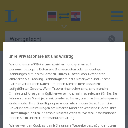
Ihre Privatsphäre ist uns wichtig
Deutsch-Kroatisch Wörterbuch
Wortgefecht
Wir und unsere
716
-Partner speichern und greifen auf
Deutsch-Kroatisch Übersetzung für
personenbezogene Daten wie Browserdaten oder eindeutige
Kennungen auf Ihrem Gerät zu. Durch Auswahl von Akzeptieren
"Wortgefecht"
aktivieren Sie Tracking-Technologien für die unter „Wir und unsere
Partner verarbeiten Daten, um Ihnen Dienste bereitzustellen“
aufgeführten Zwecke. Wenn Tracker deaktiviert sind, sind manche
Inhalte und Anzeigen möglicherweise nicht mehr so relevant für Sie. Sie
"Wortgefecht" Kroatisch
können dieses Menü jederzeit wieder aufrufen, um Ihre Einstellungen zu
ändern oder Ihre Einwilligung zu widerrufen, indem Sie auf den Link
Übersetzung
Privatsphäre-Einstellungen am unteren Rand der Webseite klicken. Ihre
Einstellungen gelten innerhalb unseres Website. Weitere Informationen
finden Sie in unserer Datenschutzerklärung.
„Wortgefecht“
: Neutrum
Wir verwenden Cookies, damit Sie unsere Webseite bestmöglich nutzen