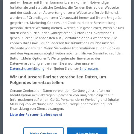
und wir besser mit Ihnen kommunizieren können. Notwendige,
funktionale und statistische Cookies, die für den Betrieb der Webseite
Wortgefecht
n
<
-(e)s
;
-e
>
und der statistischen Auswertung unserer Webseite erforderlich sind,
werden auf Grundlage unserer Vorauswahl immer auf Ihrem Endgerät
Übersicht aller Übersetzungen
gespeichert. Marketing-Cookies und Cookies, die der Bereitstellung
(Für mehr Details die Übersetzung anklicken/antippen)
personalisierter Werbung dienen, werden nur gespeichert, wenn Sie uns
durch einen Klick auf den „Akzeptieren“-Button Ihr Einverständnis
geben. Klicken Sie ansonsten auf „Fortfahren ohne Akzeptieren“. Sie
rječkanje
können Ihre Einwilligung jederzeit für zukünftige Besuche unserer
Webseite widerrufen. Wenn Sie weitere Informationen zu den Cookies
und den Anpassungsmöglichkeiten möchten, klicken Sie einfach auf den
Button „Mehr Optionen“. Weitergehende Hinweise zu der
Datenverarbeitung entnehmen Sie ansonsten unserer
Datenschutzerklärung
. Hier finden Sie unser
Impressum
.
rječkanje
Wortgefecht
Wir und unsere Partner verarbeiten Daten, um
Folgendes bereitzustellen:
Genaue Geolocation-Daten verwenden. Geräteeigenschaften zur
Synonyme für "Wortgefecht"
Identifikation aktiv abfragen. Speichern von und/oder Zugriff auf
Informationen auf einem Gerät. Personalisierte Werbung und Inhalte,
Messung von Werbung und Inhalten, Zielgruppenforschung und
Entwicklung von Dienstleistungen.
Szene
,
(verbale) Auseinandersetzung
,
(scharfer)
Liste der Partner (Lieferanten)
Wortwechsel
,
Meinungsverschiedenheit
,
(heftiger)
Streit
,
Schlagabtausch
,
(heftiger) Wortwechsel
Mehr Optionen
Akzeptieren