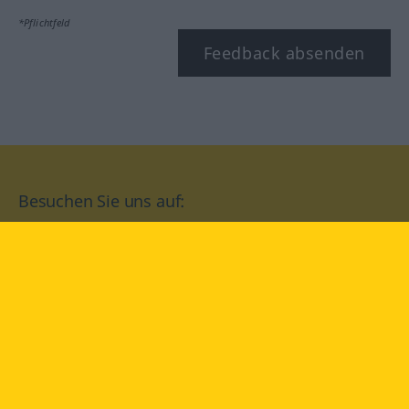
*Pflichtfeld
Feedback absenden
Besuchen Sie uns auf:
facebook
YouTube
Instagram
Langenscheidt