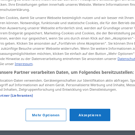
cken. Ihre Einstellungen gelten innerhalb unseres Website. Weitere Informationen fin
enschutzerklärung.
en Cookies, damit Sie unsere Webseite bestmöglich nutzen und wir besser mit Ihnen
en können. Notwendige, funktionale und statistische Cookies, die für den Betrieb d
tippen)
ischen Auswertung unserer Webseite erforderlich sind, werden auf Grundlage unserer
hrem Endgerät gespeichert. Marketing-Cookies und Cookies, die der Bereitstellung per
nen, werden nur gespeichert, wenn Sie uns durch einen Klick auf den „Akzeptieren“-
nis geben. Klicken Sie ansonsten auf „Fortfahren ohne Akzeptieren“. Sie können Ihre 
ür zukünftige Besuche unserer Webseite widerrufen. Wenn Sie weitere Informationen 
assungsmöglichkeiten möchten, klicken Sie einfach auf den Button „Mehr Optionen“
de Hinweise zu der Datenverarbeitung entnehmen Sie ansonsten unserer
Datenschut
 Sie unser
Impressum
.
stellenweise
unsere Partner verarbeiten Daten, um Folgendes bereitzustellen:
ocation-Daten verwenden. Geräteeigenschaften zur Identifikation aktiv abfragen. Sp
griff auf Informationen auf einem Gerät. Personalisierte Werbung und Inhalte, Mes
e"
 Inhalten, Zielgruppenforschung und Entwicklung von Dienstleistungen.
artner (Lieferanten)
Mehr Optionen
Akzeptieren