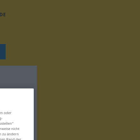
DE
en oder
g-
ustellen“
rweise nicht
en zu ändern
eren Rand der