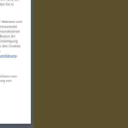
den Sie in
er Webseite und
 Vorauswahl
sonalisierter
Button Ihr
Einwilligung
zu den Cookies
.
zerklärung
.
eichern von
sung von