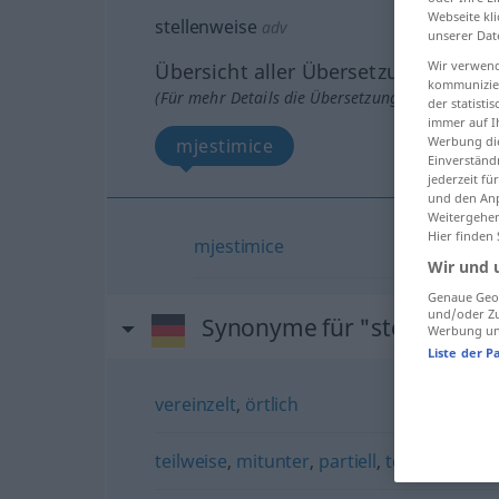
Webseite kli
stellenweise
adv
unserer Dat
Wir verwend
Übersicht aller Übersetzungen
kommunizier
(Für mehr Details die Übersetzung anklicken/an
der statist
immer auf I
Werbung die
mjestimice
Einverständ
jederzeit f
und den Anp
Weitergehen
Hier finden
mjestimice
Wir und 
Genaue Geol
und/oder Zu
Synonyme für "stellenweis
Werbung und
Liste der P
vereinzelt
,
örtlich
teilweise
,
mitunter
,
partiell
,
teils