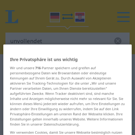
Ihre Privatsphäre ist uns wichtig
Deutsch-Kroatisch Wörterbuch
unvollendet
Wir und unsere
716
-Partner speichern und greifen auf
Deutsch-Kroatisch Übersetzung für
personenbezogene Daten wie Browserdaten oder eindeutige
Kennungen auf Ihrem Gerät zu. Durch Auswahl von Akzeptieren
"unvollendet"
aktivieren Sie Tracking-Technologien für die unter „Wir und unsere
Partner verarbeiten Daten, um Ihnen Dienste bereitzustellen“
aufgeführten Zwecke. Wenn Tracker deaktiviert sind, sind manche
Inhalte und Anzeigen möglicherweise nicht mehr so relevant für Sie. Sie
"unvollendet" Kroatisch
können dieses Menü jederzeit wieder aufrufen, um Ihre Einstellungen zu
ändern oder Ihre Einwilligung zu widerrufen, indem Sie auf den Link
Übersetzung
Privatsphäre-Einstellungen am unteren Rand der Webseite klicken. Ihre
Einstellungen gelten innerhalb unseres Website. Weitere Informationen
finden Sie in unserer Datenschutzerklärung.
„unvollendet“
: Adjektiv
Wir verwenden Cookies, damit Sie unsere Webseite bestmöglich nutzen