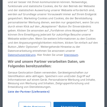
und wir besser mit Ihnen kommunizieren können. Notwendige,
funktionale und statistische Cookies, die für den Betrieb der Webseite
unvollendet
adj
und der statistischen Auswertung unserer Webseite erforderlich sind,
werden auf Grundlage unserer Vorauswahl immer auf Ihrem Endgerät
Übersicht aller Übersetzungen
gespeichert. Marketing-Cookies und Cookies, die der Bereitstellung
(Für mehr Details die Übersetzung anklicken/antippen)
personalisierter Werbung dienen, werden nur gespeichert, wenn Sie uns
durch einen Klick auf den „Akzeptieren“-Button Ihr Einverständnis
geben. Klicken Sie ansonsten auf „Fortfahren ohne Akzeptieren“. Sie
nedovršen, nesvršen
können Ihre Einwilligung jederzeit für zukünftige Besuche unserer
Webseite widerrufen. Wenn Sie weitere Informationen zu den Cookies
und den Anpassungsmöglichkeiten möchten, klicken Sie einfach auf den
Button „Mehr Optionen“. Weitergehende Hinweise zu der
Datenverarbeitung entnehmen Sie ansonsten unserer
Datenschutzerklärung
. Hier finden Sie unser
Impressum
.
nedovršen
,
nesvršen
unvollendet
Wir und unsere Partner verarbeiten Daten, um
Folgendes bereitzustellen:
Genaue Geolocation-Daten verwenden. Geräteeigenschaften zur
Synonyme für "unvollendet"
Identifikation aktiv abfragen. Speichern von und/oder Zugriff auf
Informationen auf einem Gerät. Personalisierte Werbung und Inhalte,
Messung von Werbung und Inhalten, Zielgruppenforschung und
Entwicklung von Dienstleistungen.
imperfektiv
Liste der Partner (Lieferanten)
unvollkommen
,
stellenweise
,
oberflächlich
,
teilweise
,
Mehr Optionen
Akzeptieren