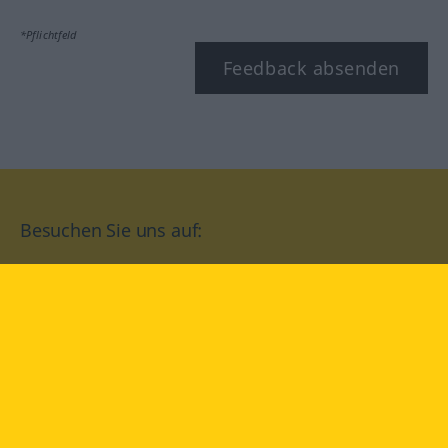
*Pflichtfeld
Feedback absenden
Besuchen Sie uns auf:
facebook
YouTube
Instagram
Langenscheidt