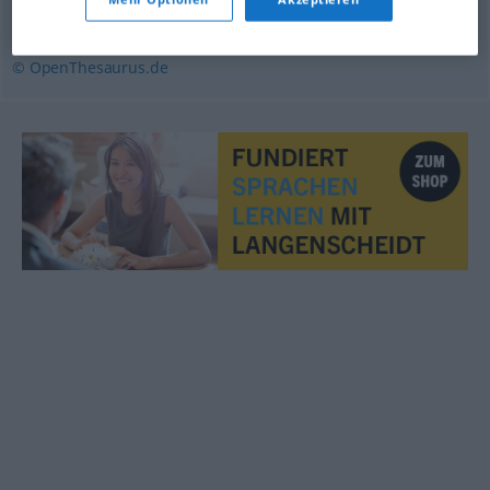
unvollständig
,
lückenhaft
,
fragmentarisch
© OpenThesaurus.de