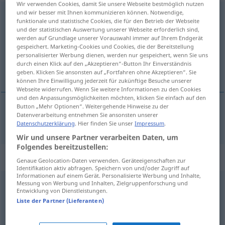
Wir verwenden Cookies, damit Sie unsere Webseite bestmöglich nutzen
und wir besser mit Ihnen kommunizieren können. Notwendige,
oberflächlich
adj
funktionale und statistische Cookies, die für den Betrieb der Webseite
und der statistischen Auswertung unserer Webseite erforderlich sind,
Übersicht aller Übersetzungen
werden auf Grundlage unserer Vorauswahl immer auf Ihrem Endgerät
(Für mehr Details die Übersetzung anklicken/antippen)
gespeichert. Marketing-Cookies und Cookies, die der Bereitstellung
personalisierter Werbung dienen, werden nur gespeichert, wenn Sie uns
durch einen Klick auf den „Akzeptieren“-Button Ihr Einverständnis
površan
geben. Klicken Sie ansonsten auf „Fortfahren ohne Akzeptieren“. Sie
können Ihre Einwilligung jederzeit für zukünftige Besuche unserer
Webseite widerrufen. Wenn Sie weitere Informationen zu den Cookies
und den Anpassungsmöglichkeiten möchten, klicken Sie einfach auf den
Button „Mehr Optionen“. Weitergehende Hinweise zu der
Datenverarbeitung entnehmen Sie ansonsten unserer
površan
oberflächlich
Datenschutzerklärung
. Hier finden Sie unser
Impressum
.
Wir und unsere Partner verarbeiten Daten, um
Folgendes bereitzustellen:
Synonyme für "oberflächlich"
Genaue Geolocation-Daten verwenden. Geräteeigenschaften zur
Identifikation aktiv abfragen. Speichern von und/oder Zugriff auf
Informationen auf einem Gerät. Personalisierte Werbung und Inhalte,
Messung von Werbung und Inhalten, Zielgruppenforschung und
flüchtig
Entwicklung von Dienstleistungen.
Liste der Partner (Lieferanten)
durchsichtig
,
dünn