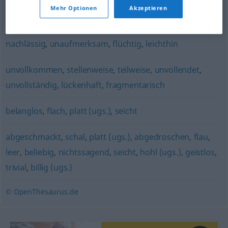
Mehr Optionen
Akzeptieren
scheinbar
nachlässig
,
unaufmerksam
,
flüchtig
,
leichthin
unvollkommen
,
stellenweise
,
teilweise
,
unvollendet
,
unvollständig
,
lückenhaft
,
fragmentarisch
belanglos
,
flach
,
platt (ugs.)
,
seicht
abgeschmackt
,
schal
,
platt (ugs.)
,
abgedroschen
,
flau
,
leer
,
beliebig
,
nichtssagend
,
seicht
,
hohl (ugs.)
,
geistlos
,
trivial
,
billig (ugs.)
© OpenThesaurus.de