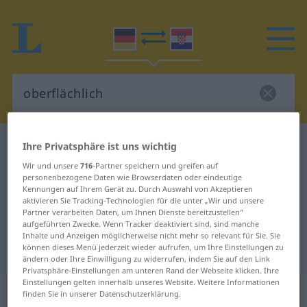
Deutsch-Kroatisch Wörterbuch
oberflächlich
Ihre Privatsphäre ist uns wichtig
Deutsch-Kroatisch Übersetzung für
Wir und unsere
716
-Partner speichern und greifen auf
personenbezogene Daten wie Browserdaten oder eindeutige
"oberflächlich"
Kennungen auf Ihrem Gerät zu. Durch Auswahl von Akzeptieren
aktivieren Sie Tracking-Technologien für die unter „Wir und unsere
Partner verarbeiten Daten, um Ihnen Dienste bereitzustellen“
aufgeführten Zwecke. Wenn Tracker deaktiviert sind, sind manche
"oberflächlich" Kroatisch
Inhalte und Anzeigen möglicherweise nicht mehr so relevant für Sie. Sie
können dieses Menü jederzeit wieder aufrufen, um Ihre Einstellungen zu
Übersetzung
ändern oder Ihre Einwilligung zu widerrufen, indem Sie auf den Link
Privatsphäre-Einstellungen am unteren Rand der Webseite klicken. Ihre
Einstellungen gelten innerhalb unseres Website. Weitere Informationen
„oberflächlich“
: Adjektiv
finden Sie in unserer Datenschutzerklärung.