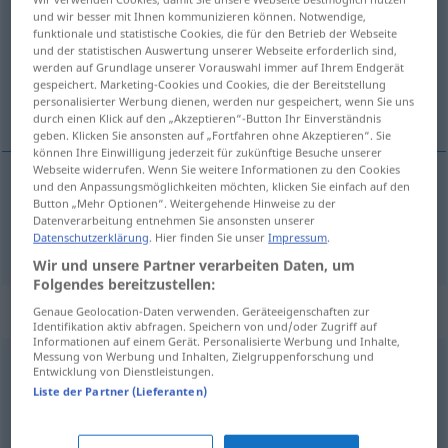
und wir besser mit Ihnen kommunizieren können. Notwendige,
funktionale und statistische Cookies, die für den Betrieb der Webseite
Übersicht aller Übersetzungen
und der statistischen Auswertung unserer Webseite erforderlich sind,
(Für mehr Details die Übersetzung anklicken/antippen)
werden auf Grundlage unserer Vorauswahl immer auf Ihrem Endgerät
gespeichert. Marketing-Cookies und Cookies, die der Bereitstellung
personalisierter Werbung dienen, werden nur gespeichert, wenn Sie uns
plitak, plosnat
durch einen Klick auf den „Akzeptieren“-Button Ihr Einverständnis
geben. Klicken Sie ansonsten auf „Fortfahren ohne Akzeptieren“. Sie
können Ihre Einwilligung jederzeit für zukünftige Besuche unserer
Webseite widerrufen. Wenn Sie weitere Informationen zu den Cookies
und den Anpassungsmöglichkeiten möchten, klicken Sie einfach auf den
Button „Mehr Optionen“. Weitergehende Hinweise zu der
plitak
,
plosnat
flach
Datenverarbeitung entnehmen Sie ansonsten unserer
Datenschutzerklärung
. Hier finden Sie unser
Impressum
.
Wir und unsere Partner verarbeiten Daten, um
Folgendes bereitzustellen:
Synonyme für "flach"
Genaue Geolocation-Daten verwenden. Geräteeigenschaften zur
Identifikation aktiv abfragen. Speichern von und/oder Zugriff auf
Informationen auf einem Gerät. Personalisierte Werbung und Inhalte,
Messung von Werbung und Inhalten, Zielgruppenforschung und
Entwicklung von Dienstleistungen.
platt
,
schlecht
,
billig
,
derb
,
primitiv
,
fadenscheinig
,
seicht
Liste der Partner (Lieferanten)
niedrig
,
tief