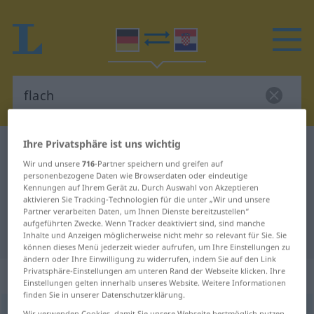
Ihre Privatsphäre ist uns wichtig
Deutsch-Kroatisch Wörterbuch
flach
Wir und unsere
716
-Partner speichern und greifen auf
Deutsch-Kroatisch Übersetzung für
personenbezogene Daten wie Browserdaten oder eindeutige
Kennungen auf Ihrem Gerät zu. Durch Auswahl von Akzeptieren
"flach"
aktivieren Sie Tracking-Technologien für die unter „Wir und unsere
Partner verarbeiten Daten, um Ihnen Dienste bereitzustellen“
aufgeführten Zwecke. Wenn Tracker deaktiviert sind, sind manche
"flach" Kroatisch Übersetzung
Inhalte und Anzeigen möglicherweise nicht mehr so relevant für Sie. Sie
können dieses Menü jederzeit wieder aufrufen, um Ihre Einstellungen zu
ändern oder Ihre Einwilligung zu widerrufen, indem Sie auf den Link
Privatsphäre-Einstellungen am unteren Rand der Webseite klicken. Ihre
„flach“
: Adjektiv
Einstellungen gelten innerhalb unseres Website. Weitere Informationen
finden Sie in unserer Datenschutzerklärung.
flach
adj
Wir verwenden Cookies, damit Sie unsere Webseite bestmöglich nutzen