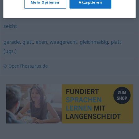
Mehr Optionen
Akzeptieren
belanglos
,
platt (ugs.)
,
oberflächlich
,
seicht
seicht
gerade
,
glatt
,
eben
,
waagerecht
,
gleichmäßig
,
platt
(ugs.)
© OpenThesaurus.de