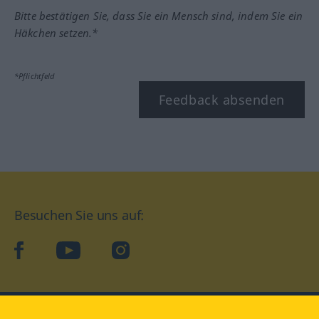
Bitte bestätigen Sie, dass Sie ein Mensch sind, indem Sie ein
Häkchen setzen.*
*Pflichtfeld
Feedback absenden
Besuchen Sie uns auf:
facebook
YouTube
Instagram