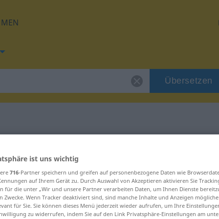
HMEN
Übersetzen
 für "örtlich"
atsphäre ist uns wichtig
g
sere
716
-Partner speichern und greifen auf personenbezogene Daten wie Browserdat
Kennungen auf Ihrem Gerät zu. Durch Auswahl von Akzeptieren aktivieren Sie Trackin
n für die unter „Wir und unsere Partner verarbeiten Daten, um Ihnen Dienste bereitz
n Zwecke. Wenn Tracker deaktiviert sind, sind manche Inhalte und Anzeigen mögliche
evant für Sie. Sie können dieses Menü jederzeit wieder aufrufen, um Ihre Einstellung
inwilligung zu widerrufen, indem Sie auf den Link Privatsphäre-Einstellungen am unt