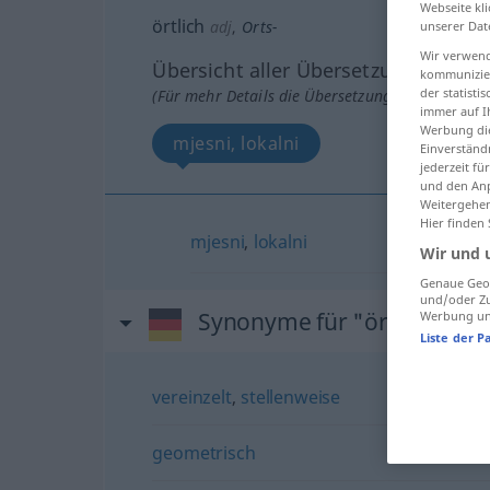
Webseite kli
örtlich
adj
,
Orts-
unserer Dat
Wir verwend
Übersicht aller Übersetzungen
kommunizier
der statist
(Für mehr Details die Übersetzung anklicken/an
immer auf I
Werbung die
mjesni, lokalni
Einverständ
jederzeit f
und den Anp
Weitergehen
Hier finden
mjesni
,
lokalni
Wir und 
Genaue Geol
und/oder Zu
Synonyme für "örtlich"
Werbung und
Liste der P
vereinzelt
,
stellenweise
geometrisch