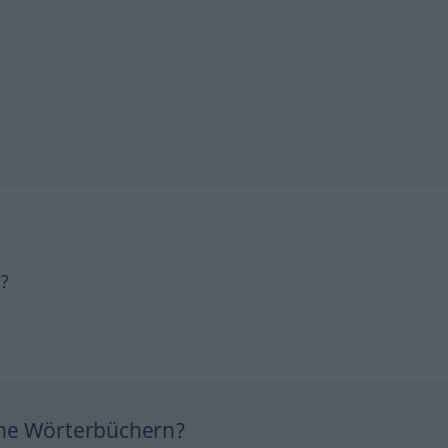
h?
ine Wörterbüchern?