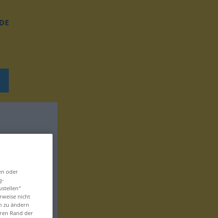
DE
en oder
g-
ustellen“
rweise nicht
en zu ändern
eren Rand der