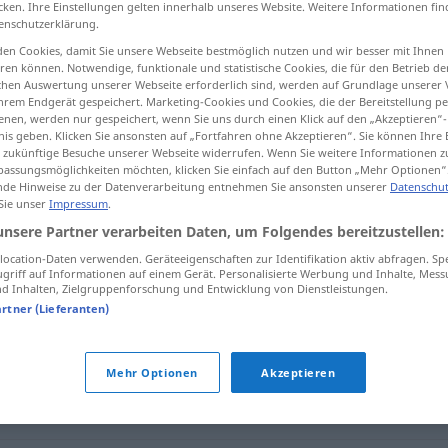
cken. Ihre Einstellungen gelten innerhalb unseres Website. Weitere Informationen fin
enschutzerklärung.
en Cookies, damit Sie unsere Webseite bestmöglich nutzen und wir besser mit Ihnen
en können. Notwendige, funktionale und statistische Cookies, die für den Betrieb d
ischen Auswertung unserer Webseite erforderlich sind, werden auf Grundlage unserer
tippen)
hrem Endgerät gespeichert. Marketing-Cookies und Cookies, die der Bereitstellung per
nen, werden nur gespeichert, wenn Sie uns durch einen Klick auf den „Akzeptieren“-
nis geben. Klicken Sie ansonsten auf „Fortfahren ohne Akzeptieren“. Sie können Ihre 
ür zukünftige Besuche unserer Webseite widerrufen. Wenn Sie weitere Informationen 
assungsmöglichkeiten möchten, klicken Sie einfach auf den Button „Mehr Optionen“
de Hinweise zu der Datenverarbeitung entnehmen Sie ansonsten unserer
Datenschut
 Sie unser
Impressum
.
örtlich
unsere Partner verarbeiten Daten, um Folgendes bereitzustellen:
ocation-Daten verwenden. Geräteeigenschaften zur Identifikation aktiv abfragen. Sp
griff auf Informationen auf einem Gerät. Personalisierte Werbung und Inhalte, Mes
 Inhalten, Zielgruppenforschung und Entwicklung von Dienstleistungen.
artner (Lieferanten)
Mehr Optionen
Akzeptieren