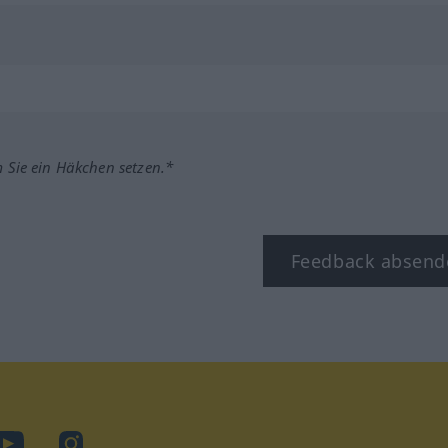
m Sie ein Häkchen setzen.*
Feedback absend
ook
YouTube
Instagram