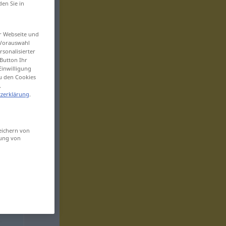
den Sie in
er Webseite und
 Vorauswahl
sonalisierter
Button Ihr
Einwilligung
zu den Cookies
.
zerklärung
.
eichern von
sung von