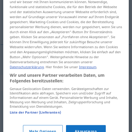
und wir besser mit Ihnen kommunizieren können. Notwendige,
funktionale und statistische Cookies, die für den Betrieb der Webseite
Übersicht aller Übersetzungen
und der statistischen Auswertung unserer Webseite erforderlich sind,
werden auf Grundlage unserer Vorauswahl immer auf Ihrem Endgerät
(Für mehr Details die Übersetzung anklicken/antippen)
gespeichert. Marketing-Cookies und Cookies, die der Bereitstellung
personalisierter Werbung dienen, werden nur gespeichert, wenn Sie uns
katkada, ponekad
durch einen Klick auf den „Akzeptieren“-Button Ihr Einverständnis
geben. Klicken Sie ansonsten auf „Fortfahren ohne Akzeptieren“. Sie
können Ihre Einwilligung jederzeit für zukünftige Besuche unserer
Webseite widerrufen. Wenn Sie weitere Informationen zu den Cookies
und den Anpassungsmöglichkeiten möchten, klicken Sie einfach auf den
Button „Mehr Optionen“. Weitergehende Hinweise zu der
katkada,
ponekad
bisweilen
Datenverarbeitung entnehmen Sie ansonsten unserer
Datenschutzerklärung
. Hier finden Sie unser
Impressum
.
Wir und unsere Partner verarbeiten Daten, um
Folgendes bereitzustellen:
Synonyme für "bisweilen"
Genaue Geolocation-Daten verwenden. Geräteeigenschaften zur
Identifikation aktiv abfragen. Speichern von und/oder Zugriff auf
Informationen auf einem Gerät. Personalisierte Werbung und Inhalte,
Messung von Werbung und Inhalten, Zielgruppenforschung und
mitunter
,
vereinzelt
,
zeitweise
,
manchmal (Hauptform)
,
Entwicklung von Dienstleistungen.
zuweilen
,
zeitweilig
,
stellenweise
,
unregelmäßig
,
(etwas
Liste der Partner (Lieferanten)
kann) durchaus
,
gelegentlich
Mehr Optionen
Akzeptieren