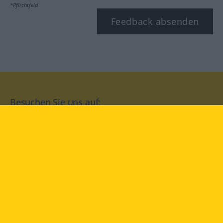
*Pflichtfeld
Feedback absenden
Besuchen Sie uns auf:
facebook
YouTube
Instagram
Langenscheidt
NUTZUNGSBEDINGUNGEN