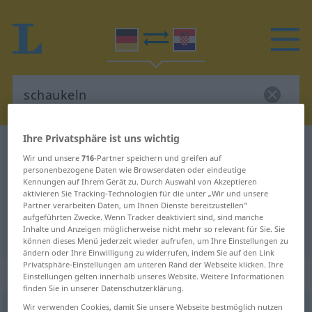
Ihre Privatsphäre ist uns wichtig
Deutsch-Kroatisch Wörterbuch
schaukeln
Wir und unsere
716
-Partner speichern und greifen auf
Deutsch-Kroatisch Übersetzung für
personenbezogene Daten wie Browserdaten oder eindeutige
Kennungen auf Ihrem Gerät zu. Durch Auswahl von Akzeptieren
"schaukeln"
aktivieren Sie Tracking-Technologien für die unter „Wir und unsere
Partner verarbeiten Daten, um Ihnen Dienste bereitzustellen“
aufgeführten Zwecke. Wenn Tracker deaktiviert sind, sind manche
Inhalte und Anzeigen möglicherweise nicht mehr so relevant für Sie. Sie
"schaukeln" Kroatisch Übersetzung
können dieses Menü jederzeit wieder aufrufen, um Ihre Einstellungen zu
ändern oder Ihre Einwilligung zu widerrufen, indem Sie auf den Link
Privatsphäre-Einstellungen am unteren Rand der Webseite klicken. Ihre
„schaukeln“
Einstellungen gelten innerhalb unseres Website. Weitere Informationen
finden Sie in unserer Datenschutzerklärung.
Wir verwenden Cookies, damit Sie unsere Webseite bestmöglich nutzen
schaukeln