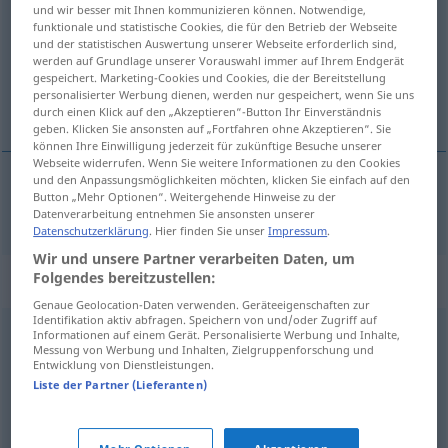
und wir besser mit Ihnen kommunizieren können. Notwendige,
funktionale und statistische Cookies, die für den Betrieb der Webseite
Übersicht aller Übersetzungen
und der statistischen Auswertung unserer Webseite erforderlich sind,
(Für mehr Details die Übersetzung anklicken/antippen)
werden auf Grundlage unserer Vorauswahl immer auf Ihrem Endgerät
gespeichert. Marketing-Cookies und Cookies, die der Bereitstellung
personalisierter Werbung dienen, werden nur gespeichert, wenn Sie uns
ljuljati, njihati
durch einen Klick auf den „Akzeptieren“-Button Ihr Einverständnis
geben. Klicken Sie ansonsten auf „Fortfahren ohne Akzeptieren“. Sie
können Ihre Einwilligung jederzeit für zukünftige Besuche unserer
Webseite widerrufen. Wenn Sie weitere Informationen zu den Cookies
und den Anpassungsmöglichkeiten möchten, klicken Sie einfach auf den
Button „Mehr Optionen“. Weitergehende Hinweise zu der
ljuljati, njihati
(
se
)
schaukeln
V/I
Datenverarbeitung entnehmen Sie ansonsten unserer
Datenschutzerklärung
. Hier finden Sie unser
Impressum
.
Wir und unsere Partner verarbeiten Daten, um
Folgendes bereitzustellen:
Synonyme für "schaukeln"
Genaue Geolocation-Daten verwenden. Geräteeigenschaften zur
Identifikation aktiv abfragen. Speichern von und/oder Zugriff auf
Informationen auf einem Gerät. Personalisierte Werbung und Inhalte,
wiegen
,
schwingen
,
pendeln
Messung von Werbung und Inhalten, Zielgruppenforschung und
Entwicklung von Dienstleistungen.
Liste der Partner (Lieferanten)
schultern (ugs.)
,
bewältigen
,
packen (ugs.)
,
stemmen
(ugs.)
,
schaffen
,
bewerkstelligen (ugs.)