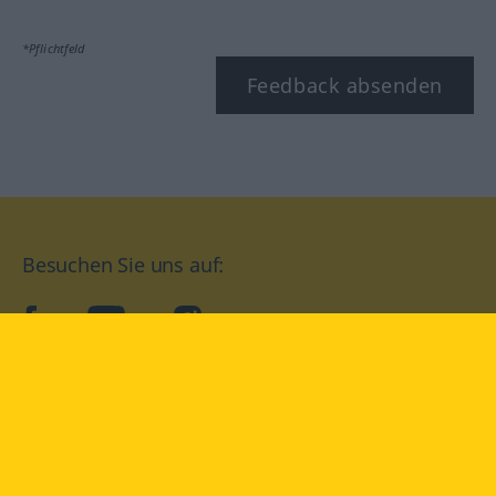
*Pflichtfeld
Feedback absenden
Besuchen Sie uns auf:
facebook
YouTube
Instagram
Langenscheidt