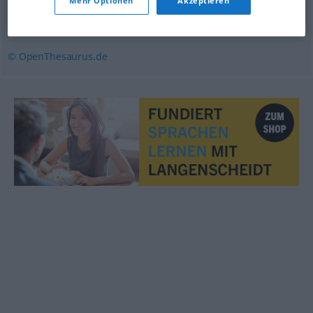
Mehr Optionen
Akzeptieren
rollen (Schiff)
,
stampfen (Schiff)
,
schwenken
,
schwanken
© OpenThesaurus.de