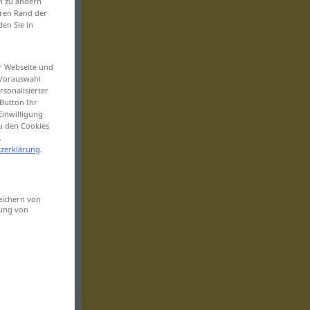
en zu ändern
eren Rand der
den Sie in
er Webseite und
 Vorauswahl
sonalisierter
Button Ihr
Einwilligung
zu den Cookies
.
zerklärung
.
eichern von
sung von