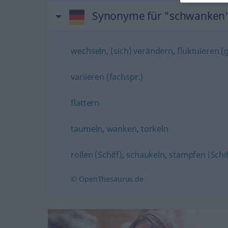
Synonyme für "schwanken
wechseln
,
(sich) verändern
,
fluktuieren (g
variieren (fachspr.)
flattern
taumeln
,
wanken
,
torkeln
rollen (Schiff)
,
schaukeln
,
stampfen (Schif
© OpenThesaurus.de