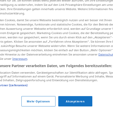
evant für Sie. Sie können dieses Menü jederzeit wieder aufrufen, um Ihre Einstellung
inwilligung zu widerrufen, indem Sie auf den Link Privatsphäre-Einstellungen am unt
cken. Ihre Einstellungen gelten innerhalb unseres Website. Weitere Informationen fin
enschutzerklärung.
en Cookies, damit Sie unsere Webseite bestmöglich nutzen und wir besser mit Ihnen
tippen)
en können. Notwendige, funktionale und statistische Cookies, die für den Betrieb d
ischen Auswertung unserer Webseite erforderlich sind, werden auf Grundlage unserer
hati se
hrem Endgerät gespeichert. Marketing-Cookies und Cookies, die der Bereitstellung per
nen, werden nur gespeichert, wenn Sie uns durch einen Klick auf den „Akzeptieren“-
nis geben. Klicken Sie ansonsten auf „Fortfahren ohne Akzeptieren“. Sie können Ihre 
ür zukünftige Besuche unserer Webseite widerrufen. Wenn Sie weitere Informationen 
assungsmöglichkeiten möchten, klicken Sie einfach auf den Button „Mehr Optionen“
de Hinweise zu der Datenverarbeitung entnehmen Sie ansonsten unserer
Datenschut
schwanken
taumeln
 Sie unser
Impressum
.
unsere Partner verarbeiten Daten, um Folgendes bereitzustellen:
schwanken
a.
FIG
ocation-Daten verwenden. Geräteeigenschaften zur Identifikation aktiv abfragen. Sp
griff auf Informationen auf einem Gerät. Personalisierte Werbung und Inhalte, Mes
 Inhalten, Zielgruppenforschung und Entwicklung von Dienstleistungen.
artner (Lieferanten)
schwanken
Preise
Mehr Optionen
Akzeptieren
schwanken
Gras, Zweige