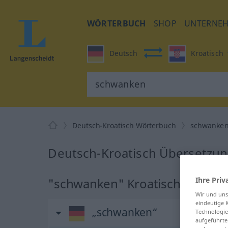
WÖRTERBUCH
SHOP
UNTERNE
Deutsch
Kroatisch
Deutsch-Kroatisch Wörterbuch
schwanke
Deutsch-Kroatisch Übersetzun
Ihre Priv
"schwanken" Kroatisch Überse
Wir und un
eindeutige 
„schwanken“
Technologie
aufgeführte