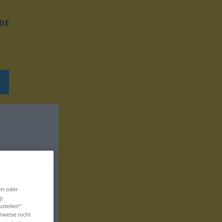
DE
en oder
g-
ustellen“
rweise nicht