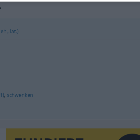
"
eh., lat.)
f)
,
schwenken