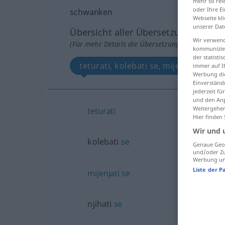
mehr so rel
oder Ihre E
schwanken
Webseite kli
unserer Dat
Übersicht aller Übersetzungen
Wir verwend
(Für mehr Details die Übersetzung anklicken/an
kommunizier
der statist
teturati, kolebati se, mijenjati se, nji
immer auf I
Werbung die
Einverständ
jederzeit f
und den Anp
Weitergehen
teturati
Hier finden
Wir und 
kolebati
se
Genaue Geol
und/oder Zu
Werbung und
Liste der P
mijenjati
se
njihati
se