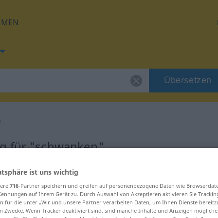
HMEN
Übersetzen
n
g für "schwanken"
atsphäre ist uns wichtig
tzung
sere
716
-Partner speichern und greifen auf personenbezogene Daten wie Browserdat
Kennungen auf Ihrem Gerät zu. Durch Auswahl von Akzeptieren aktivieren Sie Trackin
n für die unter „Wir und unsere Partner verarbeiten Daten, um Ihnen Dienste bereitz
n Zwecke. Wenn Tracker deaktiviert sind, sind manche Inhalte und Anzeigen mögliche