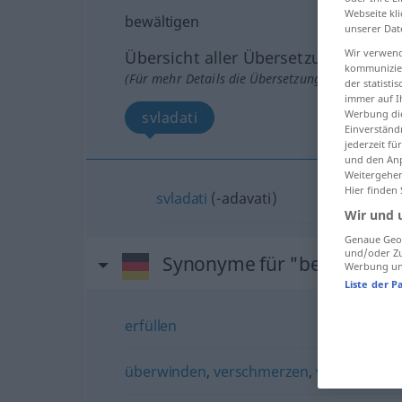
Webseite kli
bewältigen
unserer Dat
Wir verwend
Übersicht aller Übersetzungen
kommunizier
(Für mehr Details die Übersetzung anklicken/an
der statist
immer auf I
Werbung die
svladati
Einverständ
jederzeit f
und den Anp
Weitergehen
Hier finden
svladati
(-adavati)
Wir und 
Genaue Geol
und/oder Zu
Synonyme für "bewältigen
Werbung und
Liste der P
erfüllen
überwinden
,
verschmerzen
,
verkraften
,
v