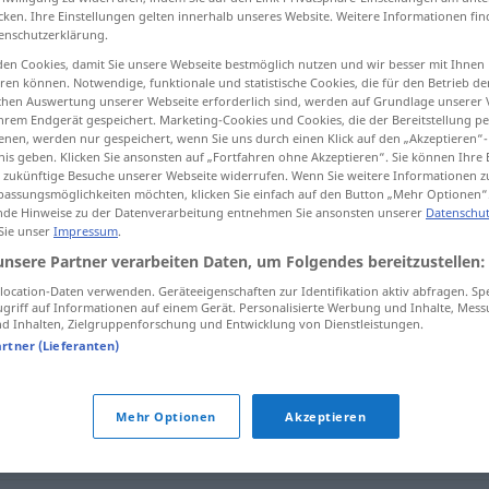
cken. Ihre Einstellungen gelten innerhalb unseres Website. Weitere Informationen fin
enschutzerklärung.
en Cookies, damit Sie unsere Webseite bestmöglich nutzen und wir besser mit Ihnen
en können. Notwendige, funktionale und statistische Cookies, die für den Betrieb d
tippen)
ischen Auswertung unserer Webseite erforderlich sind, werden auf Grundlage unserer
hrem Endgerät gespeichert. Marketing-Cookies und Cookies, die der Bereitstellung per
nen, werden nur gespeichert, wenn Sie uns durch einen Klick auf den „Akzeptieren“-
nis geben. Klicken Sie ansonsten auf „Fortfahren ohne Akzeptieren“. Sie können Ihre 
ür zukünftige Besuche unserer Webseite widerrufen. Wenn Sie weitere Informationen 
assungsmöglichkeiten möchten, klicken Sie einfach auf den Button „Mehr Optionen“
de Hinweise zu der Datenverarbeitung entnehmen Sie ansonsten unserer
Datenschut
 Sie unser
Impressum
.
bewältigen
unsere Partner verarbeiten Daten, um Folgendes bereitzustellen:
ocation-Daten verwenden. Geräteeigenschaften zur Identifikation aktiv abfragen. Sp
griff auf Informationen auf einem Gerät. Personalisierte Werbung und Inhalte, Mes
"
 Inhalten, Zielgruppenforschung und Entwicklung von Dienstleistungen.
artner (Lieferanten)
Mehr Optionen
Akzeptieren
erwinden