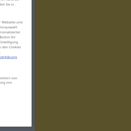
den Sie in
er Webseite und
 Vorauswahl
sonalisierter
Button Ihr
Einwilligung
zu den Cookies
.
zerklärung
.
eichern von
sung von