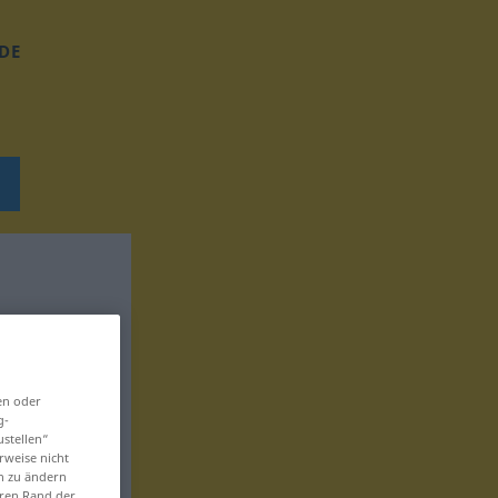
DE
en oder
g-
ustellen“
rweise nicht
en zu ändern
eren Rand der