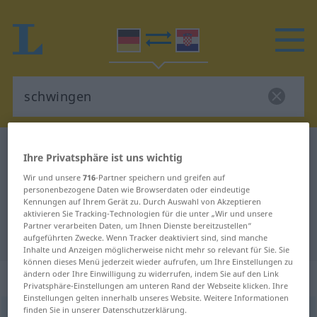
Deutsch-Kroatisch Wörterbuch
schwingen
Ihre Privatsphäre ist uns wichtig
Deutsch-Kroatisch Übersetzung für
Wir und unsere
716
-Partner speichern und greifen auf
personenbezogene Daten wie Browserdaten oder eindeutige
"schwingen"
Kennungen auf Ihrem Gerät zu. Durch Auswahl von Akzeptieren
aktivieren Sie Tracking-Technologien für die unter „Wir und unsere
Partner verarbeiten Daten, um Ihnen Dienste bereitzustellen“
"schwingen" Kroatisch Übersetzung
aufgeführten Zwecke. Wenn Tracker deaktiviert sind, sind manche
Inhalte und Anzeigen möglicherweise nicht mehr so relevant für Sie. Sie
können dieses Menü jederzeit wieder aufrufen, um Ihre Einstellungen zu
„schwingen“
: transitives Verb
ändern oder Ihre Einwilligung zu widerrufen, indem Sie auf den Link
Privatsphäre-Einstellungen am unteren Rand der Webseite klicken. Ihre
Einstellungen gelten innerhalb unseres Website. Weitere Informationen
finden Sie in unserer Datenschutzerklärung.
schwingen
v/t