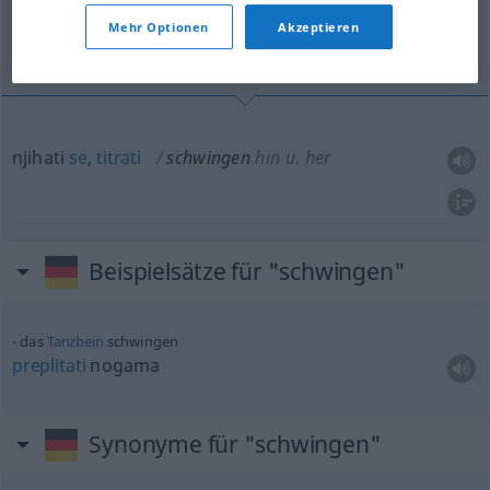
Mehr Optionen
Akzeptieren
njihati se, titrati
njihati
se
,
titrati
schwingen
hin
u.
her
Beispielsätze für "schwingen"
das
Tanzbein
schwingen
preplitati
nogama
Synonyme für "schwingen"