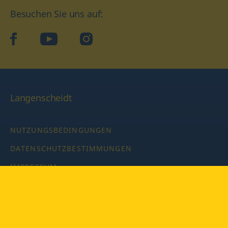
Besuchen Sie uns auf:
facebook
YouTube
Instagram
Langenscheidt
NUTZUNGSBEDINGUNGEN
DATENSCHUTZBESTIMMUNGEN
IMPRESSUM
PRIVATSPHÄRE-EINSTELLUNGEN
LATEINWÖRTERBUCH MIT CODE