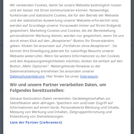
Wir verwenden Cookies, damit Sie unsere Webseite bestmöglich nutzen
Übersicht aller Übersetzungen
und wir besser mit Ihnen kommunizieren können. Notwendige,
funktionale und statistische Cookies, die für den Betrieb der Webseite
(Für mehr Details die Übersetzung anklicken/antippen)
und der statistischen Auswertung unserer Webseite erforderlich sind,
werden auf Grundlage unserer Vorauswahl immer auf Ihrem Endgerät
vitlati, mahnuti
gespeichert. Marketing-Cookies und Cookies, die der Bereitstellung
personalisierter Werbung dienen, werden nur gespeichert, wenn Sie uns
durch einen Klick auf den „Akzeptieren“-Button Ihr Einverständnis
geben. Klicken Sie ansonsten auf „Fortfahren ohne Akzeptieren“. Sie
können Ihre Einwilligung jederzeit für zukünftige Besuche unserer
Webseite widerrufen. Wenn Sie weitere Informationen zu den Cookies
und den Anpassungsmöglichkeiten möchten, klicken Sie einfach auf den
mahnuti
(-ati)
schwingen
Button „Mehr Optionen“. Weitergehende Hinweise zu der
Datenverarbeitung entnehmen Sie ansonsten unserer
vitlati
schwingen
Datenschutzerklärung
. Hier finden Sie unser
Impressum
.
AKK
/
INSTR
Wir und unsere Partner verarbeiten Daten, um
Folgendes bereitzustellen:
„schwingen“
: intransitives Verb
Genaue Geolocation-Daten verwenden. Geräteeigenschaften zur
Identifikation aktiv abfragen. Speichern von und/oder Zugriff auf
Informationen auf einem Gerät. Personalisierte Werbung und Inhalte,
Messung von Werbung und Inhalten, Zielgruppenforschung und
schwingen
v/i
Entwicklung von Dienstleistungen.
Liste der Partner (Lieferanten)
Übersicht aller Übersetzungen
(Für mehr Details die Übersetzung anklicken/antippen)