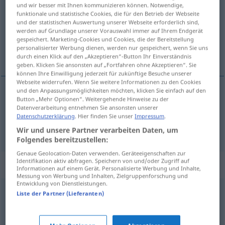
und wir besser mit Ihnen kommunizieren können. Notwendige,
funktionale und statistische Cookies, die für den Betrieb der Webseite
Übersicht aller Übersetzungen
und der statistischen Auswertung unserer Webseite erforderlich sind,
(Für mehr Details die Übersetzung anklicken/antippen)
werden auf Grundlage unserer Vorauswahl immer auf Ihrem Endgerät
gespeichert. Marketing-Cookies und Cookies, die der Bereitstellung
personalisierter Werbung dienen, werden nur gespeichert, wenn Sie uns
njihati se, svakodnevno putovati na posao
durch einen Klick auf den „Akzeptieren“-Button Ihr Einverständnis
geben. Klicken Sie ansonsten auf „Fortfahren ohne Akzeptieren“. Sie
können Ihre Einwilligung jederzeit für zukünftige Besuche unserer
Webseite widerrufen. Wenn Sie weitere Informationen zu den Cookies
und den Anpassungsmöglichkeiten möchten, klicken Sie einfach auf den
Button „Mehr Optionen“. Weitergehende Hinweise zu der
njihati
se
pendeln
Datenverarbeitung entnehmen Sie ansonsten unserer
Datenschutzerklärung
. Hier finden Sie unser
Impressum
.
svakodnevno
putovati
na
posao
pendeln
FIG
Wir und unsere Partner verarbeiten Daten, um
Folgendes bereitzustellen:
Genaue Geolocation-Daten verwenden. Geräteeigenschaften zur
Identifikation aktiv abfragen. Speichern von und/oder Zugriff auf
Synonyme für "pendeln"
Informationen auf einem Gerät. Personalisierte Werbung und Inhalte,
Messung von Werbung und Inhalten, Zielgruppenforschung und
Entwicklung von Dienstleistungen.
Liste der Partner (Lieferanten)
schwingen
,
baumeln
verkehren
,
fahren