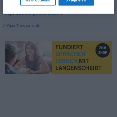
Mehr Optionen
Akzeptieren
wiegen
,
schwingen
,
schaukeln
© OpenThesaurus.de