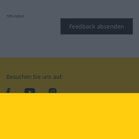
*Pflichtfeld
Feedback absenden
Besuchen Sie uns auf:
facebook
YouTube
Instagram
Langenscheidt