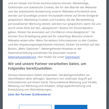
und wir besser mit Ihnen kommunizieren können. Notwendige,
Nebensächlichkeit
f
<
Nebensächlichkeit
;
-en
>
funktionale und statistische Cookies, die für den Betrieb der Webseite
und der statistischen Auswertung unserer Webseite erforderlich sind,
werden auf Grundlage unserer Vorauswahl immer auf Ihrem Endgerät
Übersicht aller Übersetzungen
gespeichert. Marketing-Cookies und Cookies, die der Bereitstellung
(Für mehr Details die Übersetzung anklicken/antippen)
personalisierter Werbung dienen, werden nur gespeichert, wenn Sie uns
durch einen Klick auf den „Akzeptieren“-Button Ihr Einverständnis
geben. Klicken Sie ansonsten auf „Fortfahren ohne Akzeptieren“. Sie
uzgrednost, sporednost
können Ihre Einwilligung jederzeit für zukünftige Besuche unserer
Webseite widerrufen. Wenn Sie weitere Informationen zu den Cookies
und den Anpassungsmöglichkeiten möchten, klicken Sie einfach auf den
Button „Mehr Optionen“. Weitergehende Hinweise zu der
Datenverarbeitung entnehmen Sie ansonsten unserer
Datenschutzerklärung
. Hier finden Sie unser
Impressum
.
uzgrednost
f
Nebensächlichkeit
Wir und unsere Partner verarbeiten Daten, um
Folgendes bereitzustellen:
sporednost
f
Nebensächlichkeit
Genaue Geolocation-Daten verwenden. Geräteeigenschaften zur
Identifikation aktiv abfragen. Speichern von und/oder Zugriff auf
Informationen auf einem Gerät. Personalisierte Werbung und Inhalte,
Messung von Werbung und Inhalten, Zielgruppenforschung und
Synonyme für "Nebensächlichkeit"
Entwicklung von Dienstleistungen.
Liste der Partner (Lieferanten)
(unwichtige) Begleiterscheinung
,
Nebensache
,