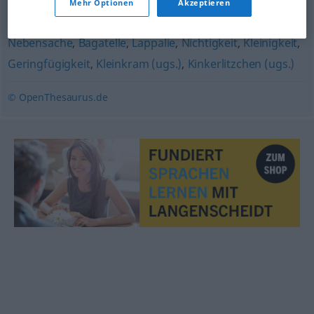
Mehr Optionen
Akzeptieren
Randerscheinung
Nebensache
,
Bagatelle
,
Lappalie
,
Nichtigkeit
,
Kleinigkeit
,
Geringfügigkeit
,
Kleinkram (ugs.)
,
Kinkerlitzchen (ugs.)
© OpenThesaurus.de