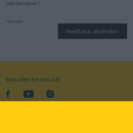
Häkchen setzen.*
*Pflichtfeld
Feedback absenden
Besuchen Sie uns auf:
facebook
YouTube
Instagram
Langenscheidt