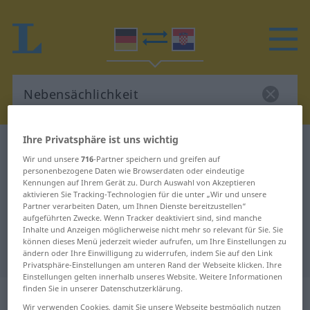
Ihre Privatsphäre ist uns wichtig
Deutsch-Kroatisch Wörterbuch
Nebensächlichkeit
Wir und unsere
716
-Partner speichern und greifen auf
Deutsch-Kroatisch Übersetzung für
personenbezogene Daten wie Browserdaten oder eindeutige
Kennungen auf Ihrem Gerät zu. Durch Auswahl von Akzeptieren
"Nebensächlichkeit"
aktivieren Sie Tracking-Technologien für die unter „Wir und unsere
Partner verarbeiten Daten, um Ihnen Dienste bereitzustellen“
aufgeführten Zwecke. Wenn Tracker deaktiviert sind, sind manche
"Nebensächlichkeit" Kroatisch
Inhalte und Anzeigen möglicherweise nicht mehr so relevant für Sie. Sie
können dieses Menü jederzeit wieder aufrufen, um Ihre Einstellungen zu
Übersetzung
ändern oder Ihre Einwilligung zu widerrufen, indem Sie auf den Link
Privatsphäre-Einstellungen am unteren Rand der Webseite klicken. Ihre
Einstellungen gelten innerhalb unseres Website. Weitere Informationen
finden Sie in unserer Datenschutzerklärung.
„Nebensächlichkeit“
: Femininum
Wir verwenden Cookies, damit Sie unsere Webseite bestmöglich nutzen