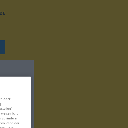
DE
en oder
g-
ustellen“
rweise nicht
en zu ändern
eren Rand der
den Sie in