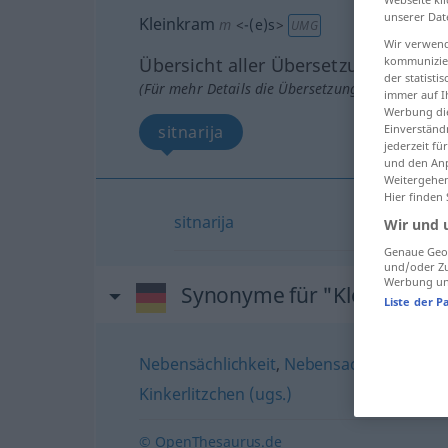
unserer Dat
Kleinkram
m
<
-(e)s
>
UMG
Wir verwend
Übersicht aller Übersetzungen
kommunizier
der statist
(Für mehr Details die Übersetzung anklicken/an
immer auf I
Werbung die
sitnarija
Einverständ
jederzeit f
und den Anp
Weitergehen
Hier finden
sitnarija
Wir und 
Genaue Geol
und/oder Zu
Werbung und
Synonyme für "Kleinkram"
Liste der P
Nebensächlichkeit
,
Nebensache
,
Bagatell
Kinkerlitzchen (ugs.)
© OpenThesaurus.de