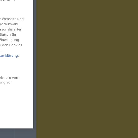
er Webseite und
 Vorauswahl
sonalisierter
Button Ihr
Einwilligung
zu den Cookies
.
zerklärung
.
eichern von
sung von