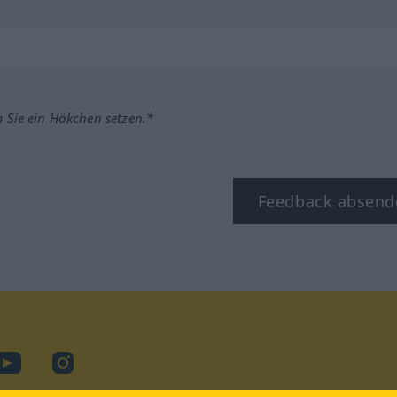
m Sie ein Häkchen setzen.*
Feedback absend
ook
YouTube
Instagram