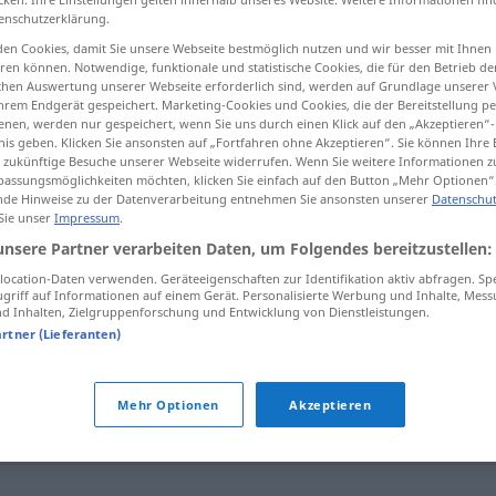
enschutzerklärung.
en Cookies, damit Sie unsere Webseite bestmöglich nutzen und wir besser mit Ihnen
en können. Notwendige, funktionale und statistische Cookies, die für den Betrieb d
ischen Auswertung unserer Webseite erforderlich sind, werden auf Grundlage unserer
tippen)
hrem Endgerät gespeichert. Marketing-Cookies und Cookies, die der Bereitstellung per
nen, werden nur gespeichert, wenn Sie uns durch einen Klick auf den „Akzeptieren“-
nis geben. Klicken Sie ansonsten auf „Fortfahren ohne Akzeptieren“. Sie können Ihre 
ür zukünftige Besuche unserer Webseite widerrufen. Wenn Sie weitere Informationen 
assungsmöglichkeiten möchten, klicken Sie einfach auf den Button „Mehr Optionen“
de Hinweise zu der Datenverarbeitung entnehmen Sie ansonsten unserer
Datenschut
 Sie unser
Impressum
.
Kleinkram
unsere Partner verarbeiten Daten, um Folgendes bereitzustellen:
ocation-Daten verwenden. Geräteeigenschaften zur Identifikation aktiv abfragen. Sp
griff auf Informationen auf einem Gerät. Personalisierte Werbung und Inhalte, Mes
 Inhalten, Zielgruppenforschung und Entwicklung von Dienstleistungen.
artner (Lieferanten)
e
,
Lappalie
,
Nichtigkeit
,
Kleinigkeit
,
Geringfügigkeit
,
Mehr Optionen
Akzeptieren