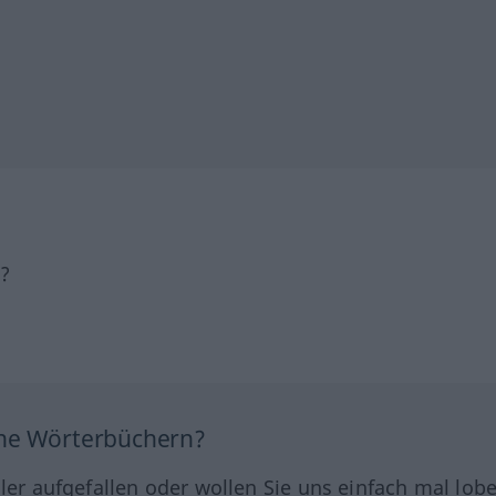
h?
ine Wörterbüchern?
hler aufgefallen oder wollen Sie uns einfach mal lob