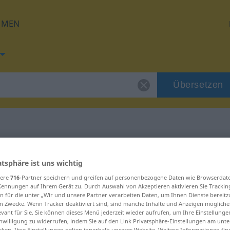
HMEN
Übersetzen
g für "Kleinkram"
atsphäre ist uns wichtig
sere
716
-Partner speichern und greifen auf personenbezogene Daten wie Browserdat
zung
Kennungen auf Ihrem Gerät zu. Durch Auswahl von Akzeptieren aktivieren Sie Trackin
n für die unter „Wir und unsere Partner verarbeiten Daten, um Ihnen Dienste bereitz
n Zwecke. Wenn Tracker deaktiviert sind, sind manche Inhalte und Anzeigen mögliche
evant für Sie. Sie können dieses Menü jederzeit wieder aufrufen, um Ihre Einstellung
inwilligung zu widerrufen, indem Sie auf den Link Privatsphäre-Einstellungen am unt
cken. Ihre Einstellungen gelten innerhalb unseres Website. Weitere Informationen fin