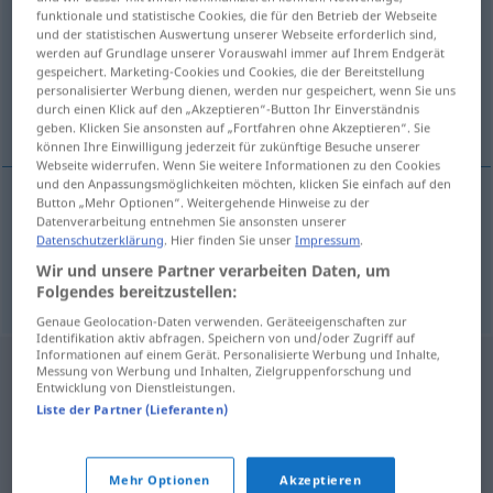
funktionale und statistische Cookies, die für den Betrieb der Webseite
und der statistischen Auswertung unserer Webseite erforderlich sind,
Übersicht aller Übersetzungen
werden auf Grundlage unserer Vorauswahl immer auf Ihrem Endgerät
(Für mehr Details die Übersetzung anklicken/antippen)
gespeichert. Marketing-Cookies und Cookies, die der Bereitstellung
personalisierter Werbung dienen, werden nur gespeichert, wenn Sie uns
durch einen Klick auf den „Akzeptieren“-Button Ihr Einverständnis
Kleinkram, Kleinigkeiten
geben. Klicken Sie ansonsten auf „Fortfahren ohne Akzeptieren“. Sie
können Ihre Einwilligung jederzeit für zukünftige Besuche unserer
Webseite widerrufen. Wenn Sie weitere Informationen zu den Cookies
und den Anpassungsmöglichkeiten möchten, klicken Sie einfach auf den
Button „Mehr Optionen“. Weitergehende Hinweise zu der
Datenverarbeitung entnehmen Sie ansonsten unserer
Kleinkram
m
sitnarija
Datenschutzerklärung
. Hier finden Sie unser
Impressum
.
Wir und unsere Partner verarbeiten Daten, um
Kleinigkeiten
pl
sitnarija
Folgendes bereitzustellen:
Genaue Geolocation-Daten verwenden. Geräteeigenschaften zur
Identifikation aktiv abfragen. Speichern von und/oder Zugriff auf
Informationen auf einem Gerät. Personalisierte Werbung und Inhalte,
Messung von Werbung und Inhalten, Zielgruppenforschung und
Entwicklung von Dienstleistungen.
Liste der Partner (Lieferanten)
Mehr Optionen
Akzeptieren