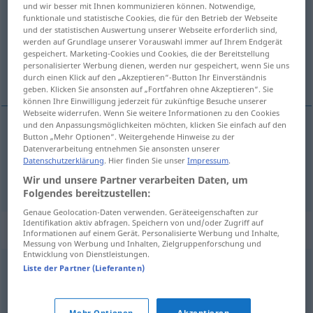
und wir besser mit Ihnen kommunizieren können. Notwendige,
funktionale und statistische Cookies, die für den Betrieb der Webseite
Übersicht aller Übersetzungen
und der statistischen Auswertung unserer Webseite erforderlich sind,
werden auf Grundlage unserer Vorauswahl immer auf Ihrem Endgerät
(Für mehr Details die Übersetzung anklicken/antippen)
gespeichert. Marketing-Cookies und Cookies, die der Bereitstellung
personalisierter Werbung dienen, werden nur gespeichert, wenn Sie uns
malenkost, bagatela
durch einen Klick auf den „Akzeptieren“-Button Ihr Einverständnis
geben. Klicken Sie ansonsten auf „Fortfahren ohne Akzeptieren“. Sie
können Ihre Einwilligung jederzeit für zukünftige Besuche unserer
Webseite widerrufen. Wenn Sie weitere Informationen zu den Cookies
und den Anpassungsmöglichkeiten möchten, klicken Sie einfach auf den
Button „Mehr Optionen“. Weitergehende Hinweise zu der
malenkost
f
Bagatelle
Datenverarbeitung entnehmen Sie ansonsten unserer
Datenschutzerklärung
. Hier finden Sie unser
Impressum
.
bagatela
Bagatelle
Wir und unsere Partner verarbeiten Daten, um
Folgendes bereitzustellen:
Genaue Geolocation-Daten verwenden. Geräteeigenschaften zur
Identifikation aktiv abfragen. Speichern von und/oder Zugriff auf
Synonyme für "Bagatelle"
Informationen auf einem Gerät. Personalisierte Werbung und Inhalte,
Messung von Werbung und Inhalten, Zielgruppenforschung und
Entwicklung von Dienstleistungen.
Liste der Partner (Lieferanten)
Nebensächlichkeit
,
Nebensache
,
Lappalie
,
Nichtigkeit
,
Kleinigkeit
,
Geringfügigkeit
,
Kleinkram (ugs.)
,
Mehr Optionen
Akzeptieren