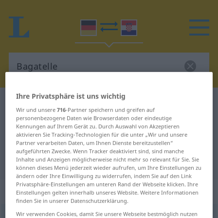
Ihre Privatsphäre ist uns wichtig
Deutsch-Kroatisch Wörterbuch
Bagatelle
Wir und unsere
716
-Partner speichern und greifen auf
Deutsch-Kroatisch Übersetzung für
personenbezogene Daten wie Browserdaten oder eindeutige
Kennungen auf Ihrem Gerät zu. Durch Auswahl von Akzeptieren
"Bagatelle"
aktivieren Sie Tracking-Technologien für die unter „Wir und unsere
Partner verarbeiten Daten, um Ihnen Dienste bereitzustellen“
aufgeführten Zwecke. Wenn Tracker deaktiviert sind, sind manche
Inhalte und Anzeigen möglicherweise nicht mehr so relevant für Sie. Sie
"Bagatelle" Kroatisch Übersetzung
können dieses Menü jederzeit wieder aufrufen, um Ihre Einstellungen zu
ändern oder Ihre Einwilligung zu widerrufen, indem Sie auf den Link
Privatsphäre-Einstellungen am unteren Rand der Webseite klicken. Ihre
„Bagatelle“
: Femininum
Einstellungen gelten innerhalb unseres Website. Weitere Informationen
finden Sie in unserer Datenschutzerklärung.
Wir verwenden Cookies, damit Sie unsere Webseite bestmöglich nutzen
Bagatelle
f
<
Bagatelle
;
-n
>