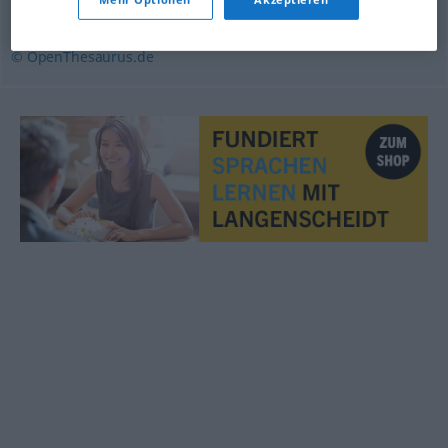
Kinkerlitzchen (ugs.)
© OpenThesaurus.de