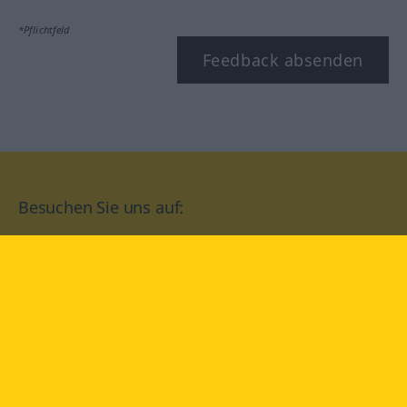
*Pflichtfeld
Feedback absenden
Besuchen Sie uns auf:
facebook
YouTube
Instagram
Langenscheidt