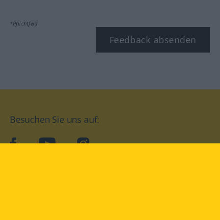
*Pflichtfeld
Feedback absenden
Besuchen Sie uns auf:
facebook
YouTube
Instagram
Langenscheidt