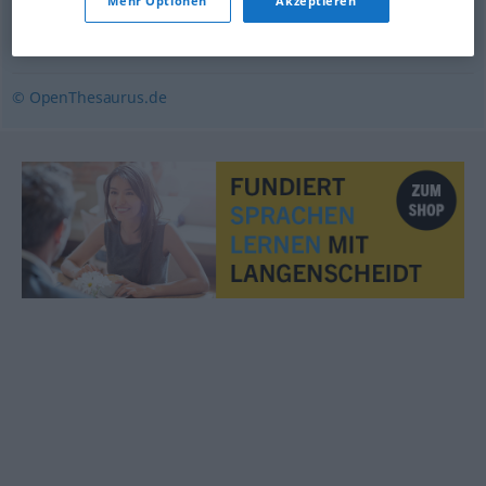
Mehr Optionen
Akzeptieren
Binse (ugs.)
,
Trivialität
,
Bedeutungslosigkeit
,
Schnickschnack (ugs.)
© OpenThesaurus.de