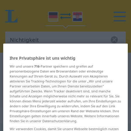
Ihre Privatsphäre ist uns wichtig
Deutsch-Kroatisch Wörterbuch
Nichtigkeit
Wir und unsere
716
-Partner speichern und greifen auf
Deutsch-Kroatisch Übersetzung für
personenbezogene Daten wie Browserdaten oder eindeutige
Kennungen auf Ihrem Gerät zu. Durch Auswahl von Akzeptieren
"Nichtigkeit"
aktivieren Sie Tracking-Technologien für die unter „Wir und unsere
Partner verarbeiten Daten, um Ihnen Dienste bereitzustellen“
aufgeführten Zwecke. Wenn Tracker deaktiviert sind, sind manche
Inhalte und Anzeigen möglicherweise nicht mehr so relevant für Sie. Sie
"Nichtigkeit" Kroatisch Übersetzung
können dieses Menü jederzeit wieder aufrufen, um Ihre Einstellungen zu
ändern oder Ihre Einwilligung zu widerrufen, indem Sie auf den Link
Privatsphäre-Einstellungen am unteren Rand der Webseite klicken. Ihre
„Nichtigkeit“
: Femininum
Einstellungen gelten innerhalb unseres Website. Weitere Informationen
finden Sie in unserer Datenschutzerklärung.
Wir verwenden Cookies, damit Sie unsere Webseite bestmöglich nutzen
Nichtigkeit
f
<
Nichtigkeit
;
-en
>