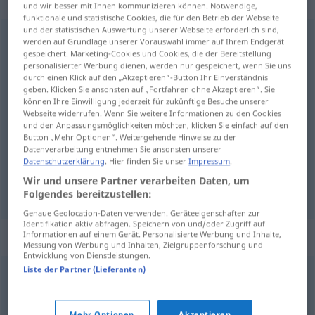
„Begleiterscheinung“
: Femininum
und wir besser mit Ihnen kommunizieren können. Notwendige,
funktionale und statistische Cookies, die für den Betrieb der Webseite
und der statistischen Auswertung unserer Webseite erforderlich sind,
Begleiterscheinung
f
<
Begleiterscheinung
;
-en
>
werden auf Grundlage unserer Vorauswahl immer auf Ihrem Endgerät
gespeichert. Marketing-Cookies und Cookies, die der Bereitstellung
Übersicht aller Übersetzungen
personalisierter Werbung dienen, werden nur gespeichert, wenn Sie uns
durch einen Klick auf den „Akzeptieren“-Button Ihr Einverständnis
(Für mehr Details die Übersetzung anklicken/antippen)
geben. Klicken Sie ansonsten auf „Fortfahren ohne Akzeptieren“. Sie
können Ihre Einwilligung jederzeit für zukünftige Besuche unserer
popratna pojava
Webseite widerrufen. Wenn Sie weitere Informationen zu den Cookies
und den Anpassungsmöglichkeiten möchten, klicken Sie einfach auf den
Button „Mehr Optionen“. Weitergehende Hinweise zu der
Datenverarbeitung entnehmen Sie ansonsten unserer
Datenschutzerklärung
. Hier finden Sie unser
Impressum
.
Wir und unsere Partner verarbeiten Daten, um
popratna
pojava
Begleiterscheinung
Folgendes bereitzustellen:
Genaue Geolocation-Daten verwenden. Geräteeigenschaften zur
Identifikation aktiv abfragen. Speichern von und/oder Zugriff auf
Synonyme für "Begleiterscheinung"
Informationen auf einem Gerät. Personalisierte Werbung und Inhalte,
Messung von Werbung und Inhalten, Zielgruppenforschung und
Entwicklung von Dienstleistungen.
Liste der Partner (Lieferanten)
Nebenwirkung (med.)
Mehr Optionen
Akzeptieren