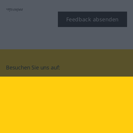
*Pflichtfeld
Feedback absenden
Besuchen Sie uns auf:
facebook
YouTube
Instagram
Langenscheidt