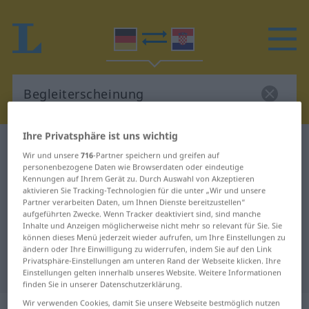
Ihre Privatsphäre ist uns wichtig
Deutsch-Kroatisch Wörterbuch
Wir und unsere
716
-Partner speichern und greifen auf
Begleiterscheinung
personenbezogene Daten wie Browserdaten oder eindeutige
Kennungen auf Ihrem Gerät zu. Durch Auswahl von Akzeptieren
Deutsch-Kroatisch Übersetzung für
aktivieren Sie Tracking-Technologien für die unter „Wir und unsere
Partner verarbeiten Daten, um Ihnen Dienste bereitzustellen“
"Begleiterscheinung"
aufgeführten Zwecke. Wenn Tracker deaktiviert sind, sind manche
Inhalte und Anzeigen möglicherweise nicht mehr so relevant für Sie. Sie
können dieses Menü jederzeit wieder aufrufen, um Ihre Einstellungen zu
"Begleiterscheinung" Kroatisch
ändern oder Ihre Einwilligung zu widerrufen, indem Sie auf den Link
Privatsphäre-Einstellungen am unteren Rand der Webseite klicken. Ihre
Übersetzung
Einstellungen gelten innerhalb unseres Website. Weitere Informationen
finden Sie in unserer Datenschutzerklärung.
Wir verwenden Cookies, damit Sie unsere Webseite bestmöglich nutzen