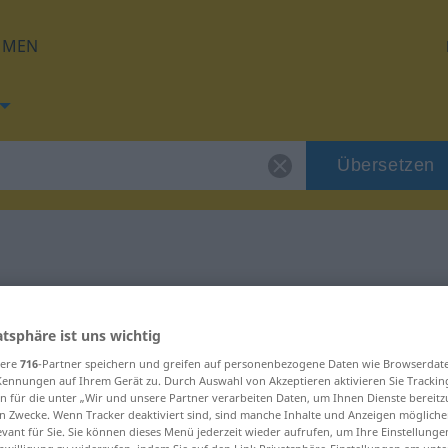
HMEN
Übersetzen
g für "energisch"
atsphäre ist uns wichtig
zung
sere
716
-Partner speichern und greifen auf personenbezogene Daten wie Browserdat
Kennungen auf Ihrem Gerät zu. Durch Auswahl von Akzeptieren aktivieren Sie Trackin
n für die unter „Wir und unsere Partner verarbeiten Daten, um Ihnen Dienste bereitz
n Zwecke. Wenn Tracker deaktiviert sind, sind manche Inhalte und Anzeigen mögliche
evant für Sie. Sie können dieses Menü jederzeit wieder aufrufen, um Ihre Einstellung