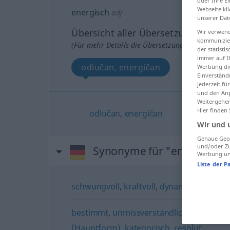
oder Ihre E
Webseite kli
energisch
adj
unserer Dat
Übersicht aller Übersetzungen
Wir verwend
kommunizier
(Für mehr Details die Übersetzung anklicken/an
der statist
immer auf I
odlučan, energičan
Werbung die
Einverständ
jederzeit f
und den Anp
Weitergehen
Hier finden
odlučan
,
energičan
Wir und 
Genaue Geol
und/oder Zu
Synonyme für "energisch"
Werbung und
Liste der P
schwungvoll
,
kraftvoll
,
dynamisch
,
schnit
bestimmt
,
unmissverständlich
,
kompromi
(Hauptform)
,
kategorisch
,
resolut