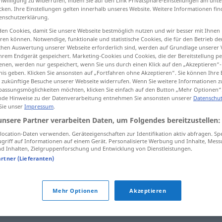
inwilligung zu widerrufen, indem Sie auf den Link Privatsphäre-Einstellungen am unt
cken. Ihre Einstellungen gelten innerhalb unseres Website. Weitere Informationen fin
enschutzerklärung.
en Cookies, damit Sie unsere Webseite bestmöglich nutzen und wir besser mit Ihnen
en können. Notwendige, funktionale und statistische Cookies, die für den Betrieb d
tippen)
ischen Auswertung unserer Webseite erforderlich sind, werden auf Grundlage unserer
hrem Endgerät gespeichert. Marketing-Cookies und Cookies, die der Bereitstellung per
nen, werden nur gespeichert, wenn Sie uns durch einen Klick auf den „Akzeptieren“-
nis geben. Klicken Sie ansonsten auf „Fortfahren ohne Akzeptieren“. Sie können Ihre 
ür zukünftige Besuche unserer Webseite widerrufen. Wenn Sie weitere Informationen 
assungsmöglichkeiten möchten, klicken Sie einfach auf den Button „Mehr Optionen“
de Hinweise zu der Datenverarbeitung entnehmen Sie ansonsten unserer
Datenschut
 Sie unser
Impressum
.
energisch
unsere Partner verarbeiten Daten, um Folgendes bereitzustellen:
ocation-Daten verwenden. Geräteeigenschaften zur Identifikation aktiv abfragen. Sp
griff auf Informationen auf einem Gerät. Personalisierte Werbung und Inhalte, Mes
 Inhalten, Zielgruppenforschung und Entwicklung von Dienstleistungen.
artner (Lieferanten)
tig
,
lebhaft
Mehr Optionen
Akzeptieren
sslos
,
dezidiert (geh.)
,
entschlossen
,
entschieden