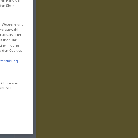
eren Rand der
den Sie in
er Webseite und
 Vorauswahl
sonalisierter
Button Ihr
Einwilligung
zu den Cookies
.
zerklärung
.
eichern von
sung von