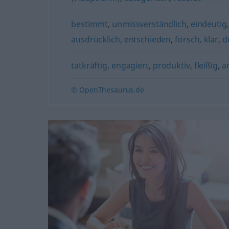
bestimmt
,
unmissverständlich
,
eindeutig
ausdrücklich
,
entschieden
,
forsch
,
klar
,
d
tatkräftig
,
engagiert
,
produktiv
,
fleißig
,
a
© OpenThesaurus.de