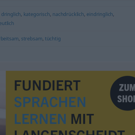
,
dringlich
,
kategorisch
,
nachdrücklich
,
eindringlich
,
eutlich
rbeitsam
,
strebsam
,
tüchtig