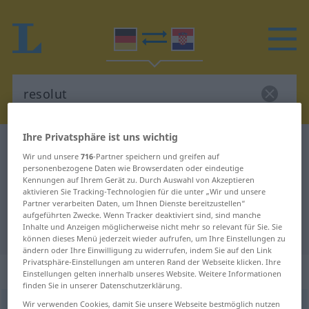
Ihre Privatsphäre ist uns wichtig
Deutsch-Kroatisch Wörterbuch
resolut
Wir und unsere
716
-Partner speichern und greifen auf
Deutsch-Kroatisch Übersetzung für
personenbezogene Daten wie Browserdaten oder eindeutige
Kennungen auf Ihrem Gerät zu. Durch Auswahl von Akzeptieren
"resolut"
aktivieren Sie Tracking-Technologien für die unter „Wir und unsere
Partner verarbeiten Daten, um Ihnen Dienste bereitzustellen“
aufgeführten Zwecke. Wenn Tracker deaktiviert sind, sind manche
Inhalte und Anzeigen möglicherweise nicht mehr so relevant für Sie. Sie
"resolut" Kroatisch Übersetzung
können dieses Menü jederzeit wieder aufrufen, um Ihre Einstellungen zu
ändern oder Ihre Einwilligung zu widerrufen, indem Sie auf den Link
Privatsphäre-Einstellungen am unteren Rand der Webseite klicken. Ihre
„resolut“
: Adjektiv
Einstellungen gelten innerhalb unseres Website. Weitere Informationen
finden Sie in unserer Datenschutzerklärung.
Wir verwenden Cookies, damit Sie unsere Webseite bestmöglich nutzen
resolut
adj