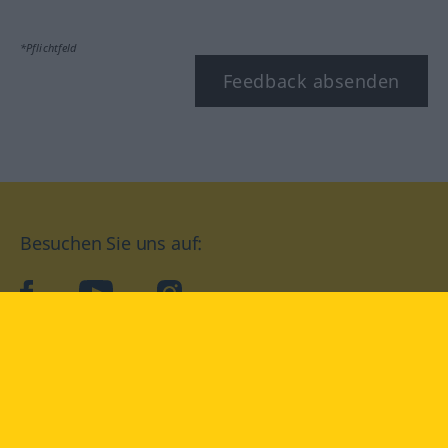
*Pflichtfeld
Feedback absenden
Besuchen Sie uns auf:
facebook
YouTube
Instagram
Langenscheidt