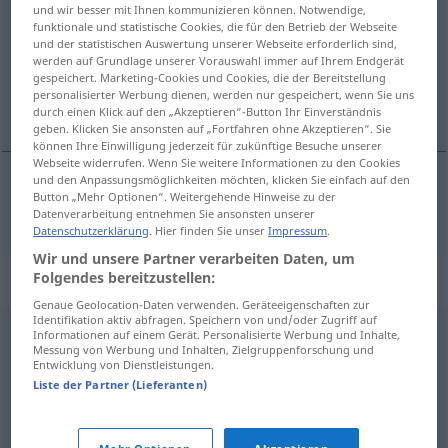
und wir besser mit Ihnen kommunizieren können. Notwendige,
funktionale und statistische Cookies, die für den Betrieb der Webseite
Übersicht aller Übersetzungen
und der statistischen Auswertung unserer Webseite erforderlich sind,
(Für mehr Details die Übersetzung anklicken/antippen)
werden auf Grundlage unserer Vorauswahl immer auf Ihrem Endgerät
gespeichert. Marketing-Cookies und Cookies, die der Bereitstellung
personalisierter Werbung dienen, werden nur gespeichert, wenn Sie uns
rezolutan, odrješit
durch einen Klick auf den „Akzeptieren“-Button Ihr Einverständnis
geben. Klicken Sie ansonsten auf „Fortfahren ohne Akzeptieren“. Sie
können Ihre Einwilligung jederzeit für zukünftige Besuche unserer
Webseite widerrufen. Wenn Sie weitere Informationen zu den Cookies
und den Anpassungsmöglichkeiten möchten, klicken Sie einfach auf den
Button „Mehr Optionen“. Weitergehende Hinweise zu der
rezolutan
,
odrješit
resolut
Datenverarbeitung entnehmen Sie ansonsten unserer
Datenschutzerklärung
. Hier finden Sie unser
Impressum
.
Wir und unsere Partner verarbeiten Daten, um
Folgendes bereitzustellen:
Synonyme für "resolut"
Genaue Geolocation-Daten verwenden. Geräteeigenschaften zur
Identifikation aktiv abfragen. Speichern von und/oder Zugriff auf
Informationen auf einem Gerät. Personalisierte Werbung und Inhalte,
bestimmt
,
unmissverständlich
,
kompromisslos
,
dezidiert
Messung von Werbung und Inhalten, Zielgruppenforschung und
Entwicklung von Dienstleistungen.
(geh.)
,
energisch
,
entschlossen
,
entschieden
Liste der Partner (Lieferanten)
(Hauptform)
,
kategorisch