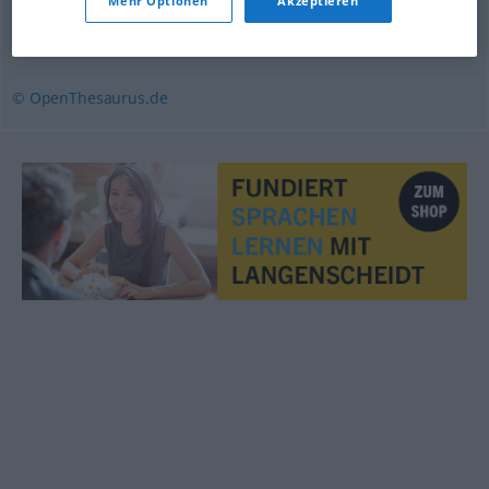
Mehr Optionen
Akzeptieren
akut
,
unaufschiebbar
,
dringend
,
vehement
,
drastisch
,
heftig
© OpenThesaurus.de