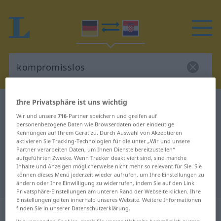
Ihre Privatsphäre ist uns wichtig
Deutsch-Kroatisch Wörterbuch
kompromisslos
Wir und unsere
716
-Partner speichern und greifen auf
Deutsch-Kroatisch Übersetzung für
personenbezogene Daten wie Browserdaten oder eindeutige
Kennungen auf Ihrem Gerät zu. Durch Auswahl von Akzeptieren
"kompromisslos"
aktivieren Sie Tracking-Technologien für die unter „Wir und unsere
Partner verarbeiten Daten, um Ihnen Dienste bereitzustellen“
aufgeführten Zwecke. Wenn Tracker deaktiviert sind, sind manche
"kompromisslos" Kroatisch
Inhalte und Anzeigen möglicherweise nicht mehr so relevant für Sie. Sie
können dieses Menü jederzeit wieder aufrufen, um Ihre Einstellungen zu
Übersetzung
ändern oder Ihre Einwilligung zu widerrufen, indem Sie auf den Link
Privatsphäre-Einstellungen am unteren Rand der Webseite klicken. Ihre
Einstellungen gelten innerhalb unseres Website. Weitere Informationen
„kompromisslos“
: Adjektiv
finden Sie in unserer Datenschutzerklärung.