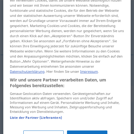
Wir verwenden Cookies, damit Sie unsere Webseite bestmöglich nutzen
und wir besser mit Ihnen kommunizieren können. Notwendige,
kompromisslos
adj
funktionale und statistische Cookies, die für den Betrieb der Webseite
und der statistischen Auswertung unserer Webseite erforderlich sind,
Übersicht aller Übersetzungen
werden auf Grundlage unserer Vorauswahl immer auf Ihrem Endgerät
gespeichert. Marketing-Cookies und Cookies, die der Bereitstellung
(Für mehr Details die Übersetzung anklicken/antippen)
personalisierter Werbung dienen, werden nur gespeichert, wenn Sie uns
durch einen Klick auf den „Akzeptieren“-Button Ihr Einverständnis
bez kompromisa
geben. Klicken Sie ansonsten auf „Fortfahren ohne Akzeptieren“. Sie
können Ihre Einwilligung jederzeit für zukünftige Besuche unserer
Webseite widerrufen. Wenn Sie weitere Informationen zu den Cookies
und den Anpassungsmöglichkeiten möchten, klicken Sie einfach auf den
Button „Mehr Optionen“. Weitergehende Hinweise zu der
Datenverarbeitung entnehmen Sie ansonsten unserer
bez
kompromisa
kompromisslos
Datenschutzerklärung
. Hier finden Sie unser
Impressum
.
Wir und unsere Partner verarbeiten Daten, um
Folgendes bereitzustellen:
Synonyme für "kompromisslos"
Genaue Geolocation-Daten verwenden. Geräteeigenschaften zur
Identifikation aktiv abfragen. Speichern von und/oder Zugriff auf
Informationen auf einem Gerät. Personalisierte Werbung und Inhalte,
Messung von Werbung und Inhalten, Zielgruppenforschung und
Entwicklung von Dienstleistungen.
konsequent
,
beharrlich
,
standhaft
,
unnachgiebig
,
Liste der Partner (Lieferanten)
unbeugsam
,
unbeirrbar