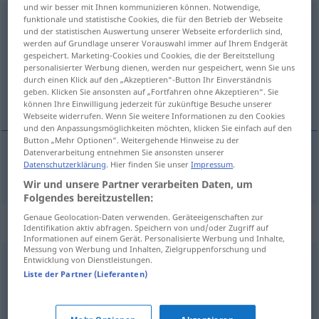
und wir besser mit Ihnen kommunizieren können. Notwendige,
eindringlich
funktionale und statistische Cookies, die für den Betrieb der Webseite
adj
und der statistischen Auswertung unserer Webseite erforderlich sind,
werden auf Grundlage unserer Vorauswahl immer auf Ihrem Endgerät
Übersicht aller Übersetzungen
gespeichert. Marketing-Cookies und Cookies, die der Bereitstellung
(Für mehr Details die Übersetzung anklicken/antippen)
personalisierter Werbung dienen, werden nur gespeichert, wenn Sie uns
durch einen Klick auf den „Akzeptieren“-Button Ihr Einverständnis
geben. Klicken Sie ansonsten auf „Fortfahren ohne Akzeptieren“. Sie
uvjerljiv
können Ihre Einwilligung jederzeit für zukünftige Besuche unserer
Webseite widerrufen. Wenn Sie weitere Informationen zu den Cookies
und den Anpassungsmöglichkeiten möchten, klicken Sie einfach auf den
Button „Mehr Optionen“. Weitergehende Hinweise zu der
Datenverarbeitung entnehmen Sie ansonsten unserer
Datenschutzerklärung
. Hier finden Sie unser
Impressum
.
uvjerljiv
eindringlich
Rede
Wir und unsere Partner verarbeiten Daten, um
Folgendes bereitzustellen:
Genaue Geolocation-Daten verwenden. Geräteeigenschaften zur
Synonyme für "eindringlich"
Identifikation aktiv abfragen. Speichern von und/oder Zugriff auf
Informationen auf einem Gerät. Personalisierte Werbung und Inhalte,
Messung von Werbung und Inhalten, Zielgruppenforschung und
Entwicklung von Dienstleistungen.
bestimmt
,
energisch
,
unmissverständlich
,
eindeutig
,
Liste der Partner (Lieferanten)
dringlich
,
kategorisch
,
nachdrücklich
,
ausdrücklich
,
entschieden
,
forsch
,
klar
,
deutlich