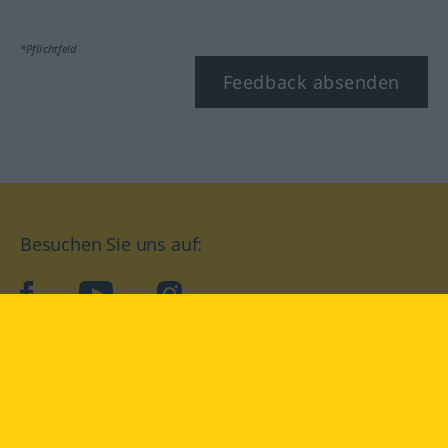
*Pflichtfeld
Feedback absenden
Besuchen Sie uns auf:
facebook
YouTube
Instagram
Langenscheidt