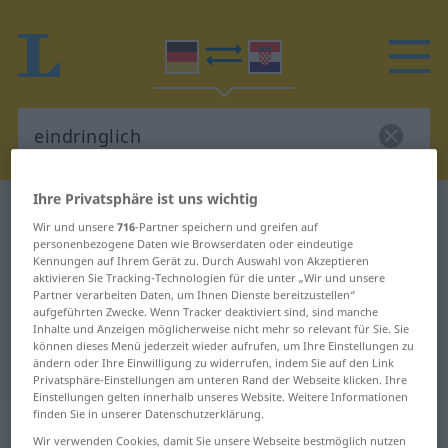
Ihre Privatsphäre ist uns wichtig
Deutsch-Kroatisch Wörterbuch
eindringlich
Wir und unsere
716
-Partner speichern und greifen auf
Deutsch-Kroatisch Übersetzung für
personenbezogene Daten wie Browserdaten oder eindeutige
Kennungen auf Ihrem Gerät zu. Durch Auswahl von Akzeptieren
"eindringlich"
aktivieren Sie Tracking-Technologien für die unter „Wir und unsere
Partner verarbeiten Daten, um Ihnen Dienste bereitzustellen“
aufgeführten Zwecke. Wenn Tracker deaktiviert sind, sind manche
Inhalte und Anzeigen möglicherweise nicht mehr so relevant für Sie. Sie
"eindringlich" Kroatisch
können dieses Menü jederzeit wieder aufrufen, um Ihre Einstellungen zu
Übersetzung
ändern oder Ihre Einwilligung zu widerrufen, indem Sie auf den Link
Privatsphäre-Einstellungen am unteren Rand der Webseite klicken. Ihre
Einstellungen gelten innerhalb unseres Website. Weitere Informationen
finden Sie in unserer Datenschutzerklärung.
„eindringlich“
: Adjektiv
Wir verwenden Cookies, damit Sie unsere Webseite bestmöglich nutzen