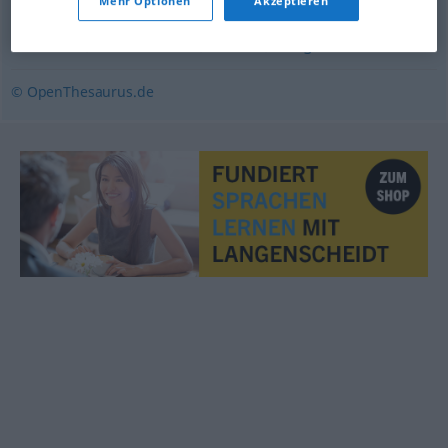
Mehr Optionen
Akzeptieren
sehnlichst
,
nachdrücklich
,
flehend
,
dringend
© OpenThesaurus.de