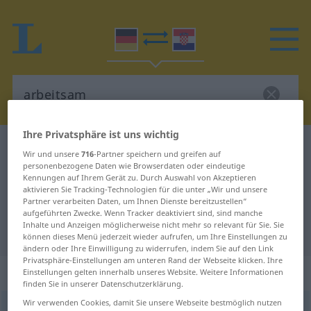
Ihre Privatsphäre ist uns wichtig
Deutsch-Kroatisch Wörterbuch
arbeitsam
Wir und unsere
716
-Partner speichern und greifen auf
Deutsch-Kroatisch Übersetzung für
personenbezogene Daten wie Browserdaten oder eindeutige
Kennungen auf Ihrem Gerät zu. Durch Auswahl von Akzeptieren
"arbeitsam"
aktivieren Sie Tracking-Technologien für die unter „Wir und unsere
Partner verarbeiten Daten, um Ihnen Dienste bereitzustellen“
aufgeführten Zwecke. Wenn Tracker deaktiviert sind, sind manche
Inhalte und Anzeigen möglicherweise nicht mehr so relevant für Sie. Sie
"arbeitsam" Kroatisch Übersetzung
können dieses Menü jederzeit wieder aufrufen, um Ihre Einstellungen zu
ändern oder Ihre Einwilligung zu widerrufen, indem Sie auf den Link
Privatsphäre-Einstellungen am unteren Rand der Webseite klicken. Ihre
„arbeitsam“
: Adjektiv
Einstellungen gelten innerhalb unseres Website. Weitere Informationen
finden Sie in unserer Datenschutzerklärung.
Wir verwenden Cookies, damit Sie unsere Webseite bestmöglich nutzen
arbeitsam
adj