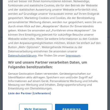
und wir besser mit Ihnen kommunizieren können. Notwendige,
funktionale und statistische Cookies, die für den Betrieb der Webseite
Übersicht aller Übersetzungen
und der statistischen Auswertung unserer Webseite erforderlich sind,
werden auf Grundlage unserer Vorauswahl immer auf Ihrem Endgerät
(Für mehr Details die Übersetzung anklicken/antippen)
gespeichert. Marketing-Cookies und Cookies, die der Bereitstellung
personalisierter Werbung dienen, werden nur gespeichert, wenn Sie uns
marljiv, radin, vrijedan
durch einen Klick auf den „Akzeptieren“-Button Ihr Einverständnis
geben. Klicken Sie ansonsten auf „Fortfahren ohne Akzeptieren“. Sie
können Ihre Einwilligung jederzeit für zukünftige Besuche unserer
Webseite widerrufen. Wenn Sie weitere Informationen zu den Cookies
und den Anpassungsmöglichkeiten möchten, klicken Sie einfach auf den
Button „Mehr Optionen“. Weitergehende Hinweise zu der
marljiv
, radin,
vrijedan
arbeitsam
Datenverarbeitung entnehmen Sie ansonsten unserer
Datenschutzerklärung
. Hier finden Sie unser
Impressum
.
Wir und unsere Partner verarbeiten Daten, um
Folgendes bereitzustellen:
Synonyme für "arbeitsam"
Genaue Geolocation-Daten verwenden. Geräteeigenschaften zur
Identifikation aktiv abfragen. Speichern von und/oder Zugriff auf
Informationen auf einem Gerät. Personalisierte Werbung und Inhalte,
Messung von Werbung und Inhalten, Zielgruppenforschung und
tatkräftig
,
engagiert
,
produktiv
,
energisch
,
fleißig
,
Entwicklung von Dienstleistungen.
strebsam
,
tüchtig
Liste der Partner (Lieferanten)
© OpenThesaurus.de
Mehr Optionen
Akzeptieren