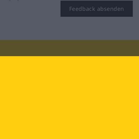
Feedback absenden
Besuchen Sie uns auf:
facebook
YouTube
Instagram
Langenscheidt
NUTZUNGSBEDINGUNGEN