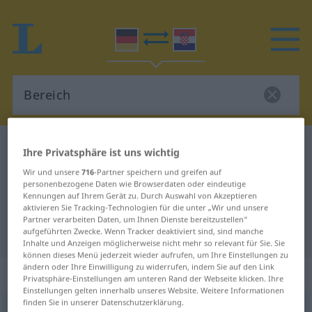
Deutsch-Kroatisch Wörterbuch
Bereich
Ihre Privatsphäre ist uns wichtig
Deutsch-Kroatisch Übersetzung für
Wir und unsere
716
-Partner speichern und greifen auf
personenbezogene Daten wie Browserdaten oder eindeutige
"Bereich"
Kennungen auf Ihrem Gerät zu. Durch Auswahl von Akzeptieren
aktivieren Sie Tracking-Technologien für die unter „Wir und unsere
Partner verarbeiten Daten, um Ihnen Dienste bereitzustellen“
"Bereich" Kroatisch Übersetzung
aufgeführten Zwecke. Wenn Tracker deaktiviert sind, sind manche
Inhalte und Anzeigen möglicherweise nicht mehr so relevant für Sie. Sie
können dieses Menü jederzeit wieder aufrufen, um Ihre Einstellungen zu
ändern oder Ihre Einwilligung zu widerrufen, indem Sie auf den Link
„Bereich“
: Maskulinum
Privatsphäre-Einstellungen am unteren Rand der Webseite klicken. Ihre
Einstellungen gelten innerhalb unseres Website. Weitere Informationen
finden Sie in unserer Datenschutzerklärung.
Bereich
m
<
-(e)s
;
-e
>