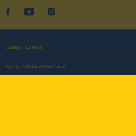
facebook
YouTube
Instagram
Langenscheidt
NUTZUNGSBEDINGUNGEN
DATENSCHUTZBESTIMMUNGEN
IMPRESSUM
PRIVATSPHÄRE-EINSTELLUNGEN
LATEINWÖRTERBUCH MIT CODE
Copyright © 2026 PONS Langenscheidt GmbH, Alle Rechte
vorbehalten.