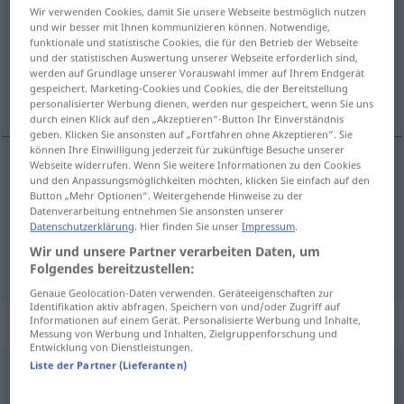
Wir verwenden Cookies, damit Sie unsere Webseite bestmöglich nutzen
und wir besser mit Ihnen kommunizieren können. Notwendige,
Übersicht aller Übersetzungen
funktionale und statistische Cookies, die für den Betrieb der Webseite
(Für mehr Details die Übersetzung anklicken/antippen)
und der statistischen Auswertung unserer Webseite erforderlich sind,
werden auf Grundlage unserer Vorauswahl immer auf Ihrem Endgerät
gespeichert. Marketing-Cookies und Cookies, die der Bereitstellung
područje, domašaj, domet
personalisierter Werbung dienen, werden nur gespeichert, wenn Sie uns
durch einen Klick auf den „Akzeptieren“-Button Ihr Einverständnis
geben. Klicken Sie ansonsten auf „Fortfahren ohne Akzeptieren“. Sie
können Ihre Einwilligung jederzeit für zukünftige Besuche unserer
Webseite widerrufen. Wenn Sie weitere Informationen zu den Cookies
und den Anpassungsmöglichkeiten möchten, klicken Sie einfach auf den
područje
Bereich
GEOG
FIG
Button „Mehr Optionen“. Weitergehende Hinweise zu der
Datenverarbeitung entnehmen Sie ansonsten unserer
Datenschutzerklärung
. Hier finden Sie unser
Impressum
.
domašaj
,
domet
Bereich
Reichweite
Wir und unsere Partner verarbeiten Daten, um
Folgendes bereitzustellen:
Genaue Geolocation-Daten verwenden. Geräteeigenschaften zur
Identifikation aktiv abfragen. Speichern von und/oder Zugriff auf
Synonyme für "Bereich"
Informationen auf einem Gerät. Personalisierte Werbung und Inhalte,
Messung von Werbung und Inhalten, Zielgruppenforschung und
Entwicklung von Dienstleistungen.
Liste der Partner (Lieferanten)
Bezirk
,
Gebiet
,
Kreis
,
Landschaft
,
Zone