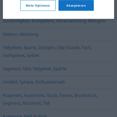
Mehr Optionen
Akzeptieren
Horizont
,
Platz
,
Fläche
,
Ort
,
Raum
,
Gegend
,
Sphäre
Zuständigkeit
,
Kompetenz
,
Verantwortung
,
Befugnis
Sektion
,
Abteilung
Teilgebiet
,
Sparte
,
Disziplin
,
(die) Kunde
,
Fach
,
Sachgebiet
,
Gebiet
Segment
,
Feld
,
Teilgebiet
,
Sparte
Umfeld
,
Sphäre
,
Einflussbereich
Fragment
,
Ausschnitt
,
Stück
,
Fetzen
,
Bruchstück
,
Segment
,
Abschnitt
,
Teil
Kategorie
,
Feld
,
Rubrik