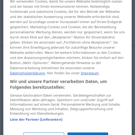
Wir verwenden Cookies, damit Sie unsere Webseite bestmöglich nutzen
und wir besser mit Ihnen kommunizieren können. Notwendige,
Übersicht aller Übersetzungen
funktionale und statistische Cookies, die für den Betrieb der Webseite
und der statistischen Auswertung unserer Webseite erforderlich sind,
(Für mehr Details die Übersetzung anklicken/antippen)
werden auf Grundlage unserer Vorauswahl immer auf Ihrem Endgerät
gespeichert. Marketing-Cookies und Cookies, die der Bereitstellung
krug, okrug, kotar, kolo, kružni, okružni
personalisierter Werbung dienen, werden nur gespeichert, wenn Sie uns
durch einen Klick auf den „Akzeptieren“-Button Ihr Einverständnis
geben. Klicken Sie ansonsten auf „Fortfahren ohne Akzeptieren“. Sie
können Ihre Einwilligung jederzeit für zukünftige Besuche unserer
Webseite widerrufen. Wenn Sie weitere Informationen zu den Cookies
und den Anpassungsmöglichkeiten möchten, klicken Sie einfach auf den
krug
Kreis
Button „Mehr Optionen“. Weitergehende Hinweise zu der
Datenverarbeitung entnehmen Sie ansonsten unserer
Datenschutzerklärung
. Hier finden Sie unser
Impressum
.
okrug
,
kotar
Kreis
Bezirk
Wir und unsere Partner verarbeiten Daten, um
Folgendes bereitzustellen:
kolo
Kreis
FIG
Genaue Geolocation-Daten verwenden. Geräteeigenschaften zur
Identifikation aktiv abfragen. Speichern von und/oder Zugriff auf
kružni
Kreis
Informationen auf einem Gerät. Personalisierte Werbung und Inhalte,
IN ZSSGN
Messung von Werbung und Inhalten, Zielgruppenforschung und
Entwicklung von Dienstleistungen.
okružni
Kreis
Bezirkskreis
Liste der Partner (Lieferanten)