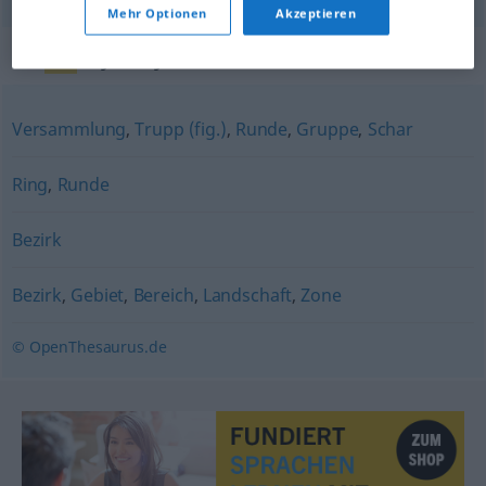
Mehr Optionen
Akzeptieren
Synonyme für "Kreis"
Versammlung
,
Trupp (fig.)
,
Runde
,
Gruppe
,
Schar
Ring
,
Runde
Bezirk
Bezirk
,
Gebiet
,
Bereich
,
Landschaft
,
Zone
© OpenThesaurus.de