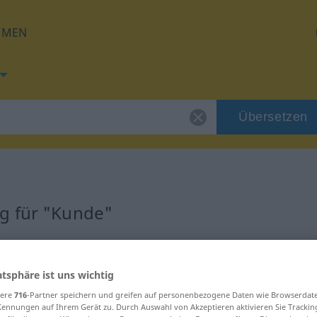
HMEN
Übersetzen
g für "Kunde"
g
atsphäre ist uns wichtig
sere
716
-Partner speichern und greifen auf personenbezogene Daten wie Browserdat
Kennungen auf Ihrem Gerät zu. Durch Auswahl von Akzeptieren aktivieren Sie Trackin