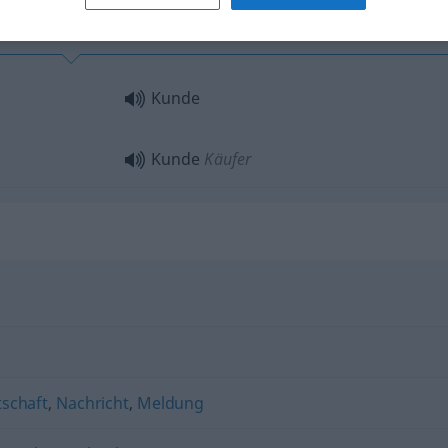
Kunde
Kunde
Käufer
tschaft
,
Nachricht
,
Meldung