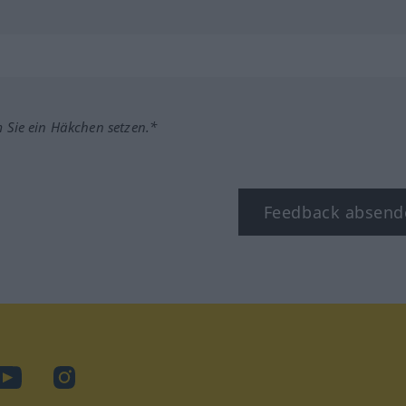
m Sie ein Häkchen setzen.*
Feedback absend
ook
YouTube
Instagram