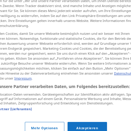
n für die unter „Wir und unsere Partner verarbeiten Daten, um Ihnen Dienste bereitz
n Zwecke. Wenn Tracker deaktiviert sind, sind manche Inhalte und Anzeigen mögliche
evant für Sie. Sie können dieses Menü jederzeit wieder aufrufen, um Ihre Einstellung
inwilligung zu widerrufen, indem Sie auf den Link Privatsphäre-Einstellungen am unt
cken. Ihre Einstellungen gelten innerhalb unseres Website. Weitere Informationen fin
tippen)
enschutzerklärung.
en Cookies, damit Sie unsere Webseite bestmöglich nutzen und wir besser mit Ihnen
en können. Notwendige, funktionale und statistische Cookies, die für den Betrieb d
ischen Auswertung unserer Webseite erforderlich sind, werden auf Grundlage unserer
hrem Endgerät gespeichert. Marketing-Cookies und Cookies, die der Bereitstellung per
nen, werden nur gespeichert, wenn Sie uns durch einen Klick auf den „Akzeptieren“-
nis geben. Klicken Sie ansonsten auf „Fortfahren ohne Akzeptieren“. Sie können Ihre 
ür zukünftige Besuche unserer Webseite widerrufen. Wenn Sie weitere Informationen 
Kunde
assungsmöglichkeiten möchten, klicken Sie einfach auf den Button „Mehr Optionen“
de Hinweise zu der Datenverarbeitung entnehmen Sie ansonsten unserer
Datenschut
 Sie unser
Impressum
.
unsere Partner verarbeiten Daten, um Folgendes bereitzustellen:
ocation-Daten verwenden. Geräteeigenschaften zur Identifikation aktiv abfragen. Sp
griff auf Informationen auf einem Gerät. Personalisierte Werbung und Inhalte, Mes
 Inhalten, Zielgruppenforschung und Entwicklung von Dienstleistungen.
artner (Lieferanten)
tippen)
Mehr Optionen
Akzeptieren