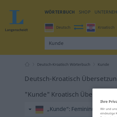
WÖRTERBUCH
SHOP
UNTERNE
Deutsch
Kroatisch
Deutsch-Kroatisch Wörterbuch
Kunde
Deutsch-Kroatisch Übersetzun
"Kunde" Kroatisch Übersetzun
Ihre Priv
„Kunde“
: Femininum
Wir und un
eindeutige 