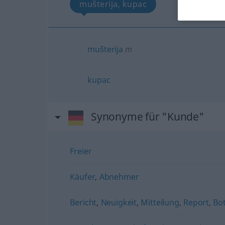
mušterija, kupac
mušterija
m
kupac
Synonyme für "Kunde"
Freier
Käufer
,
Abnehmer
Bericht
,
Neuigkeit
,
Mitteilung
,
Report
,
Bo