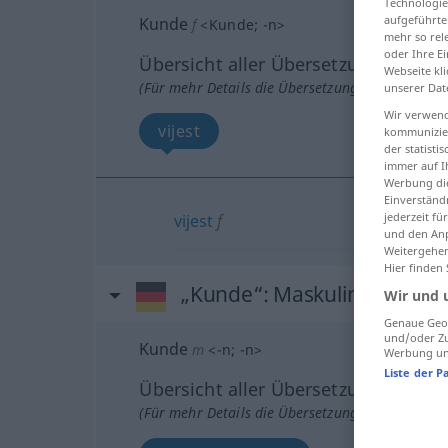
Technologie
aufgeführte
Kunde
f
<
Kunde
;
-n
>
mehr so rel
oder Ihre E
Übersicht aller Übersetzungen
Webseite kli
(Für mehr Details die Übersetzung anklicken/an
unserer Dat
Wir verwend
vijest
kommunizier
der statist
immer auf I
Werbung die
Einverständ
jederzeit f
vijest
f
und den Anp
Weitergehen
Hier finden
„Kunde“
: Maskulinum
Wir und 
Genaue Geol
und/oder Zu
Kunde
m
<
-n
;
-n
>
Werbung und
Liste der P
Übersicht aller Übersetzungen
(Für mehr Details die Übersetzung anklicken/an