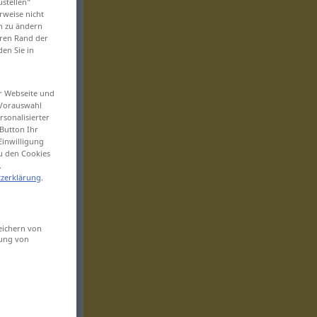
ustellen“
rweise nicht
en zu ändern
eren Rand der
den Sie in
er Webseite und
 Vorauswahl
sonalisierter
Button Ihr
Einwilligung
zu den Cookies
.
zerklärung
.
eichern von
sung von