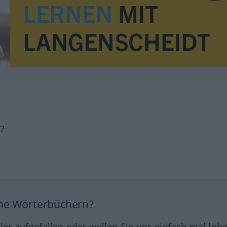
h?
ine Wörterbüchern?
hler aufgefallen oder wollen Sie uns einfach mal lob