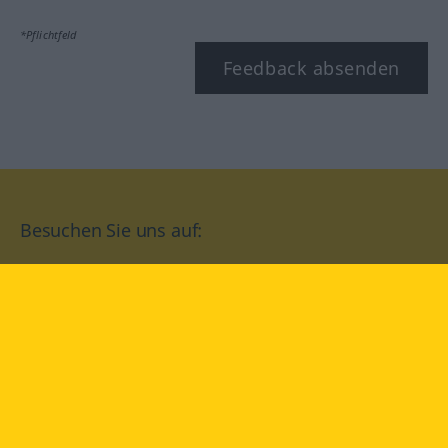
*Pflichtfeld
Feedback absenden
Besuchen Sie uns auf:
facebook
YouTube
Instagram
Langenscheidt