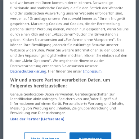
und wir besser mit Ihnen kommunizieren können. Notwendige,
funktionale und statistische Cookies, die für den Betrieb der Webseite
Sachgebiet
n
<
-(e)s
;
-e
>
und der statistischen Auswertung unserer Webseite erforderlich sind,
werden auf Grundlage unserer Vorauswahl immer auf Ihrem Endgerät
Übersicht aller Übersetzungen
gespeichert. Marketing-Cookies und Cookies, die der Bereitstellung
(Für mehr Details die Übersetzung anklicken/antippen)
personalisierter Werbung dienen, werden nur gespeichert, wenn Sie uns
durch einen Klick auf den „Akzeptieren“-Button Ihr Einverständnis
geben. Klicken Sie ansonsten auf „Fortfahren ohne Akzeptieren“. Sie
stručno područje
können Ihre Einwilligung jederzeit für zukünftige Besuche unserer
Webseite widerrufen. Wenn Sie weitere Informationen zu den Cookies
und den Anpassungsmöglichkeiten möchten, klicken Sie einfach auf den
Button „Mehr Optionen“. Weitergehende Hinweise zu der
Datenverarbeitung entnehmen Sie ansonsten unserer
Datenschutzerklärung
. Hier finden Sie unser
Impressum
.
stručno
područje
Sachgebiet
Wir und unsere Partner verarbeiten Daten, um
Folgendes bereitzustellen:
Genaue Geolocation-Daten verwenden. Geräteeigenschaften zur
Synonyme für "Sachgebiet"
Identifikation aktiv abfragen. Speichern von und/oder Zugriff auf
Informationen auf einem Gerät. Personalisierte Werbung und Inhalte,
Messung von Werbung und Inhalten, Zielgruppenforschung und
Entwicklung von Dienstleistungen.
Sektion
,
Referat
,
Ressort
,
Gebiet
,
Abteilung
Liste der Partner (Lieferanten)
Bereich
,
Teilgebiet
,
Sparte
,
Disziplin
,
(die) Kunde
,
Fach
,
Mehr Optionen
Akzeptieren