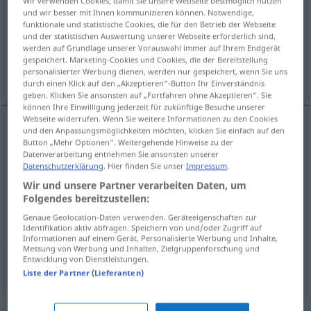
Wir verwenden Cookies, damit Sie unsere Webseite bestmöglich nutzen
und wir besser mit Ihnen kommunizieren können. Notwendige,
Übersicht aller Übersetzungen
funktionale und statistische Cookies, die für den Betrieb der Webseite
und der statistischen Auswertung unserer Webseite erforderlich sind,
(Für mehr Details die Übersetzung anklicken/antippen)
werden auf Grundlage unserer Vorauswahl immer auf Ihrem Endgerät
gespeichert. Marketing-Cookies und Cookies, die der Bereitstellung
odio, odjel, odsjek, sekcija, jedinica, odred
personalisierter Werbung dienen, werden nur gespeichert, wenn Sie uns
durch einen Klick auf den „Akzeptieren“-Button Ihr Einverständnis
geben. Klicken Sie ansonsten auf „Fortfahren ohne Akzeptieren“. Sie
können Ihre Einwilligung jederzeit für zukünftige Besuche unserer
Webseite widerrufen. Wenn Sie weitere Informationen zu den Cookies
und den Anpassungsmöglichkeiten möchten, klicken Sie einfach auf den
odio
,
odjel
Abteilung
Button „Mehr Optionen“. Weitergehende Hinweise zu der
Datenverarbeitung entnehmen Sie ansonsten unserer
Datenschutzerklärung
. Hier finden Sie unser
Impressum
.
odsjek
,
sekcija
Abteilung
in einer Behörde, einem
Wir und unsere Partner verarbeiten Daten, um
Folgendes bereitzustellen:
Betrieb auch
Genaue Geolocation-Daten verwenden. Geräteeigenschaften zur
Identifikation aktiv abfragen. Speichern von und/oder Zugriff auf
jedinica
Abteilung
im Krankenhaus auch
Informationen auf einem Gerät. Personalisierte Werbung und Inhalte,
Messung von Werbung und Inhalten, Zielgruppenforschung und
Entwicklung von Dienstleistungen.
odred
Abteilung
MIL
Liste der Partner (Lieferanten)