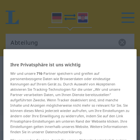
Ihre Privatsphäre ist uns wichtig
Deutsch-Kroatisch Wörterbuch
Abteilung
Wir und unsere
716
-Partner speichern und greifen auf
Deutsch-Kroatisch Übersetzung für
personenbezogene Daten wie Browserdaten oder eindeutige
Kennungen auf Ihrem Gerät zu. Durch Auswahl von Akzeptieren
"Abteilung"
aktivieren Sie Tracking-Technologien für die unter „Wir und unsere
Partner verarbeiten Daten, um Ihnen Dienste bereitzustellen“
aufgeführten Zwecke. Wenn Tracker deaktiviert sind, sind manche
"Abteilung" Kroatisch Übersetzung
Inhalte und Anzeigen möglicherweise nicht mehr so relevant für Sie. Sie
können dieses Menü jederzeit wieder aufrufen, um Ihre Einstellungen zu
ändern oder Ihre Einwilligung zu widerrufen, indem Sie auf den Link
„Abteilung“
: Femininum
Privatsphäre-Einstellungen am unteren Rand der Webseite klicken. Ihre
Einstellungen gelten innerhalb unseres Website. Weitere Informationen
finden Sie in unserer Datenschutzerklärung.
Abteilung
f
<
Abteilung
;
-en
>