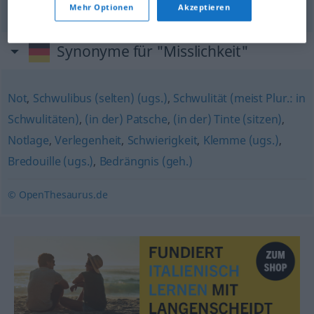
Mehr Optionen
Akzeptieren
Synonyme für "Misslichkeit"
Not
,
Schwulibus (selten) (ugs.)
,
Schwulität (meist Plur.: in
Schwulitäten)
,
(in der) Patsche
,
(in der) Tinte (sitzen)
,
Notlage
,
Verlegenheit
,
Schwierigkeit
,
Klemme (ugs.)
,
Bredouille (ugs.)
,
Bedrängnis (geh.)
© OpenThesaurus.de