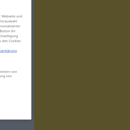
er Webseite und
 Vorauswahl
sonalisierter
Button Ihr
Einwilligung
zu den Cookies
.
zerklärung
.
eichern von
sung von