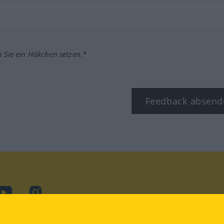
m Sie ein Häkchen setzen.*
Feedback absend
ook
YouTube
Instagram