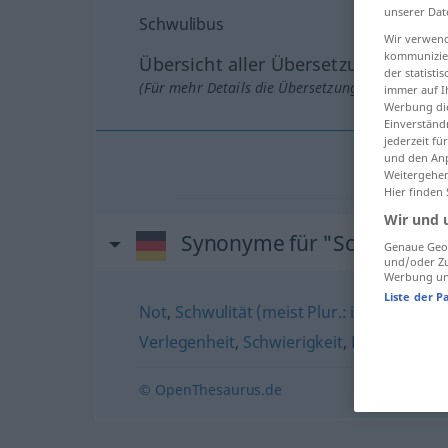
unserer Dat
Schwulibus
Wir verwend
kommunizier
Übersicht aller Übersetzungen
der statist
(Für mehr Details die Übersetzung anklicken/an
immer auf I
Werbung die
Einverständ
jederzeit f
und den Anp
Weitergehen
Hier finden
Wir und 
Synonyme für "Schwulibus
Genaue Geol
und/oder Zu
Werbung und
Liste der P
Not
,
Schwulität (meist Plur.: in Schwulitä
Verlegenheit
,
Schwierigkeit
,
Klemme (ugs
© OpenThesaurus.de