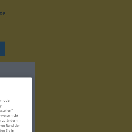
DE
en oder
g-
ustellen“
rweise nicht
en zu ändern
eren Rand der
den Sie in