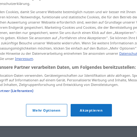
enschutzerklärung.
en Cookies, damit Sie unsere Webseite bestmöglich nutzen und wir besser mit Ihnen
en können. Notwendige, funktionale und statistische Cookies, die für den Betrieb d
ischen Auswertung unserer Webseite erforderlich sind, werden auf Grundlage unserer
tippen)
hrem Endgerät gespeichert. Marketing-Cookies und Cookies, die der Bereitstellung per
nen, werden nur gespeichert, wenn Sie uns durch einen Klick auf den „Akzeptieren“-
nis geben. Klicken Sie ansonsten auf „Fortfahren ohne Akzeptieren“. Sie können Ihre 
ür zukünftige Besuche unserer Webseite widerrufen. Wenn Sie weitere Informationen 
assungsmöglichkeiten möchten, klicken Sie einfach auf den Button „Mehr Optionen“
Schwulität
in Schwulibus → siehe „
“
de Hinweise zu der Datenverarbeitung entnehmen Sie ansonsten unserer
Datenschut
 Sie unser
Impressum
.
unsere Partner verarbeiten Daten, um Folgendes bereitzustellen:
"
ocation-Daten verwenden. Geräteeigenschaften zur Identifikation aktiv abfragen. Sp
griff auf Informationen auf einem Gerät. Personalisierte Werbung und Inhalte, Mes
 Inhalten, Zielgruppenforschung und Entwicklung von Dienstleistungen.
artner (Lieferanten)
ten)
,
(in der) Patsche
,
(in der) Tinte (sitzen)
,
Notlage
,
.)
,
Bredouille (ugs.)
,
Bedrängnis (geh.)
,
Misslichkeit
Mehr Optionen
Akzeptieren