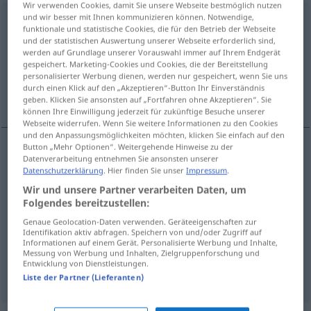
Wir verwenden Cookies, damit Sie unsere Webseite bestmöglich nutzen
und wir besser mit Ihnen kommunizieren können. Notwendige,
Verlegenheit
f
<
-
;
-en
>
funktionale und statistische Cookies, die für den Betrieb der Webseite
und der statistischen Auswertung unserer Webseite erforderlich sind,
Übersicht aller Übersetzungen
werden auf Grundlage unserer Vorauswahl immer auf Ihrem Endgerät
(Für mehr Details die Übersetzung anklicken/antippen)
gespeichert. Marketing-Cookies und Cookies, die der Bereitstellung
personalisierter Werbung dienen, werden nur gespeichert, wenn Sie uns
durch einen Klick auf den „Akzeptieren“-Button Ihr Einverständnis
imbarazzo
impiccio, guaio
geben. Klicken Sie ansonsten auf „Fortfahren ohne Akzeptieren“. Sie
können Ihre Einwilligung jederzeit für zukünftige Besuche unserer
Webseite widerrufen. Wenn Sie weitere Informationen zu den Cookies
und den Anpassungsmöglichkeiten möchten, klicken Sie einfach auf den
Button „Mehr Optionen“. Weitergehende Hinweise zu der
Datenverarbeitung entnehmen Sie ansonsten unserer
imbarazzo
m
Verlegenheit
Datenschutzerklärung
. Hier finden Sie unser
Impressum
.
Wir und unsere Partner verarbeiten Daten, um
Folgendes bereitzustellen:
Genaue Geolocation-Daten verwenden. Geräteeigenschaften zur
Identifikation aktiv abfragen. Speichern von und/oder Zugriff auf
impiccio
m
Verlegenheit
Unannehmlichkeit
Informationen auf einem Gerät. Personalisierte Werbung und Inhalte,
Messung von Werbung und Inhalten, Zielgruppenforschung und
Entwicklung von Dienstleistungen.
guaio
m
Verlegenheit
Unannehmlichkeit
Liste der Partner (Lieferanten)