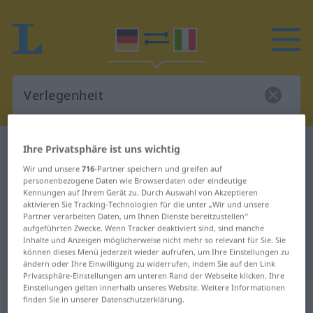
Deutsch-Italienisch Wörterbuch
Verlegenheit
Ihre Privatsphäre ist uns wichtig
Deutsch-Italienisch Übersetzung
Wir und unsere
716
-Partner speichern und greifen auf
personenbezogene Daten wie Browserdaten oder eindeutige
für "Verlegenheit"
Kennungen auf Ihrem Gerät zu. Durch Auswahl von Akzeptieren
aktivieren Sie Tracking-Technologien für die unter „Wir und unsere
Partner verarbeiten Daten, um Ihnen Dienste bereitzustellen“
aufgeführten Zwecke. Wenn Tracker deaktiviert sind, sind manche
"Verlegenheit" Italienisch
Inhalte und Anzeigen möglicherweise nicht mehr so relevant für Sie. Sie
können dieses Menü jederzeit wieder aufrufen, um Ihre Einstellungen zu
Übersetzung
ändern oder Ihre Einwilligung zu widerrufen, indem Sie auf den Link
Privatsphäre-Einstellungen am unteren Rand der Webseite klicken. Ihre
Einstellungen gelten innerhalb unseres Website. Weitere Informationen
„Verlegenheit“
: Femininum
finden Sie in unserer Datenschutzerklärung.