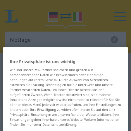
Ihre Privatsphäre ist uns wichtig
Deutsch-Italienisch Wörterbuch
Notlage
Deutsch-Italienisch Übersetzung
Wir und unsere
716
-Partner speichern und greifen auf
personenbezogene Daten wie Browserdaten oder eindeutige
für "Notlage"
Kennungen auf Ihrem Gerät zu. Durch Auswahl von Akzeptieren
aktivieren Sie Tracking-Technologien für die unter „Wir und unsere
Partner verarbeiten Daten, um Ihnen Dienste bereitzustellen“
aufgeführten Zwecke. Wenn Tracker deaktiviert sind, sind manche
"Notlage" Italienisch Übersetzung
Inhalte und Anzeigen möglicherweise nicht mehr so relevant für Sie. Sie
können dieses Menü jederzeit wieder aufrufen, um Ihre Einstellungen zu
ändern oder Ihre Einwilligung zu widerrufen, indem Sie auf den Link
„Notlage“
: Femininum
Privatsphäre-Einstellungen am unteren Rand der Webseite klicken. Ihre
Einstellungen gelten innerhalb unseres Website. Weitere Informationen
finden Sie in unserer Datenschutzerklärung.
Notlage
f