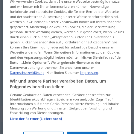
Wir verwenden Cookies, damit Sie unsere Webseite bestmöglich nutzen
und wir besser mit Ihnen kommunizieren können. Notwendige,
Übersicht aller Übersetzungen
funktionale und statistische Cookies, die für den Betrieb der Webseite
und der statistischen Auswertung unserer Webseite erforderlich sind,
(Für mehr Details die Übersetzung anklicken/antippen)
werden auf Grundlage unserer Vorauswahl immer auf Ihrem Endgerät
gespeichert. Marketing-Cookies und Cookies, die der Bereitstellung
situazione d’emergenza, condizione di
personalisierter Werbung dienen, werden nur gespeichert, wenn Sie uns
durch einen Klick auf den „Akzeptieren“-Button Ihr Einverständnis
bisogno
geben. Klicken Sie ansonsten auf „Fortfahren ohne Akzeptieren“. Sie
können Ihre Einwilligung jederzeit für zukünftige Besuche unserer
Webseite widerrufen. Wenn Sie weitere Informationen zu den Cookies
und den Anpassungsmöglichkeiten möchten, klicken Sie einfach auf den
Button „Mehr Optionen“. Weitergehende Hinweise zu der
Datenverarbeitung entnehmen Sie ansonsten unserer
situazione
f
d’emergenza
Notlage
Datenschutzerklärung
. Hier finden Sie unser
Impressum
.
Wir und unsere Partner verarbeiten Daten, um
condizione
f
di
bisogno
Notlage
Folgendes bereitzustellen:
Genaue Geolocation-Daten verwenden. Geräteeigenschaften zur
Identifikation aktiv abfragen. Speichern von und/oder Zugriff auf
Informationen auf einem Gerät. Personalisierte Werbung und Inhalte,
Messung von Werbung und Inhalten, Zielgruppenforschung und
Synonyme für "Notlage"
Entwicklung von Dienstleistungen.
Liste der Partner (Lieferanten)