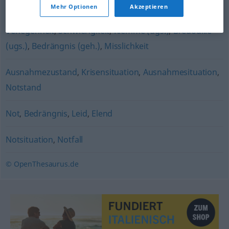
Not
,
Schwulibus (selten) (ugs.)
,
Schwulität (meist Plur.: in
Mehr Optionen
Akzeptieren
Schwulitäten)
,
(in der) Patsche
,
(in der) Tinte (sitzen)
,
Verlegenheit
,
Schwierigkeit
,
Klemme (ugs.)
,
Bredouille
(ugs.)
,
Bedrängnis (geh.)
,
Misslichkeit
Ausnahmezustand
,
Krisensituation
,
Ausnahmesituation
,
Notstand
Not
,
Bedrängnis
,
Leid
,
Elend
Notsituation
,
Notfall
© OpenThesaurus.de