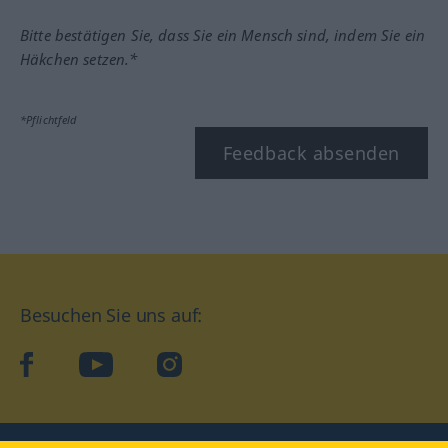
Bitte bestätigen Sie, dass Sie ein Mensch sind, indem Sie ein
Häkchen setzen.*
*Pflichtfeld
Feedback absenden
Besuchen Sie uns auf:
facebook
YouTube
Instagram