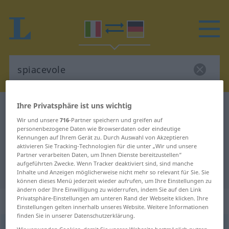
Ihre Privatsphäre ist uns wichtig
Italienisch-Deutsch Wörterbuch
spiacevole
Wir und unsere
716
-Partner speichern und greifen auf
Italienisch-Deutsch Übersetzung
personenbezogene Daten wie Browserdaten oder eindeutige
Kennungen auf Ihrem Gerät zu. Durch Auswahl von Akzeptieren
für "spiacevole"
aktivieren Sie Tracking-Technologien für die unter „Wir und unsere
Partner verarbeiten Daten, um Ihnen Dienste bereitzustellen“
aufgeführten Zwecke. Wenn Tracker deaktiviert sind, sind manche
"spiacevole" Deutsch Übersetzung
Inhalte und Anzeigen möglicherweise nicht mehr so relevant für Sie. Sie
können dieses Menü jederzeit wieder aufrufen, um Ihre Einstellungen zu
ändern oder Ihre Einwilligung zu widerrufen, indem Sie auf den Link
„spiacevole“
: aggettivo
Privatsphäre-Einstellungen am unteren Rand der Webseite klicken. Ihre
Einstellungen gelten innerhalb unseres Website. Weitere Informationen
finden Sie in unserer Datenschutzerklärung.
spiacevole
[spjaˈʧeːvole]
adj
Wir verwenden Cookies, damit Sie unsere Webseite bestmöglich nutzen