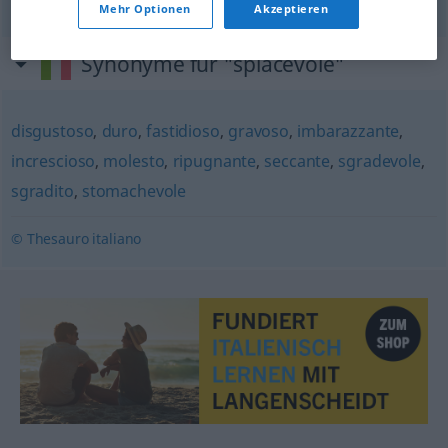
Mehr Optionen
Akzeptieren
Synonyme für "spiacevole"
disgustoso
,
duro
,
fastidioso
,
gravoso
,
imbarazzante
,
increscioso
,
molesto
,
ripugnante
,
seccante
,
sgradevole
,
sgradito
,
stomachevole
© Thesauro italiano