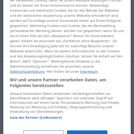
und wir besser mit Ihnen kommunizieren können. Notwendige,
Übersicht aller Übersetzungen
funktionale und statistische Cookies, die für den Betrieb der Webseite
und der statistischen Auswertung unserer Webseite erforderlich sind,
(Für mehr Details die Übersetzung anklicken/antippen)
werden auf Grundlage unserer Vorauswahl immer auf Ihrem Endgerät
gespeichert. Marketing-Cookies und Cookies, die der Bereitstellung
unerfreulich
unangenehm, unbehaglich
personalisierter Werbung dienen, werden nur gespeichert, wenn Sie uns
durch einen Klick auf den „Akzeptieren“-Button Ihr Einverständnis
geben. Klicken Sie ansonsten auf „Fortfahren ohne Akzeptieren“. Sie
können Ihre Einwilligung jederzeit für zukünftige Besuche unserer
bedauerlich
Webseite widerrufen. Wenn Sie weitere Informationen zu den Cookies
und den Anpassungsmöglichkeiten möchten, klicken Sie einfach auf den
Button „Mehr Optionen“. Weitergehende Hinweise zu der
Datenverarbeitung entnehmen Sie ansonsten unserer
Datenschutzerklärung
. Hier finden Sie unser
Impressum
.
unerfreulich
spiacevole
Wir und unsere Partner verarbeiten Daten, um
Folgendes bereitzustellen:
Genaue Geolocation-Daten verwenden. Geräteeigenschaften zur
Identifikation aktiv abfragen. Speichern von und/oder Zugriff auf
unangenehm
,
unbehaglich
spiacevole
Informationen auf einem Gerät. Personalisierte Werbung und Inhalte,
Messung von Werbung und Inhalten, Zielgruppenforschung und
sgradevole
Entwicklung von Dienstleistungen.
Liste der Partner (Lieferanten)
bedauerlich
spiacevole
increscioso