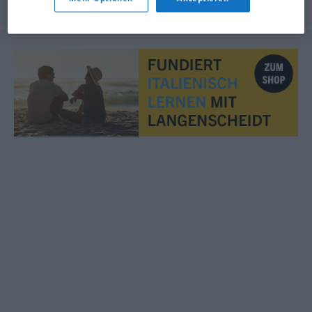
© Thesauro italiano