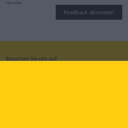
*Pflichtfeld
Feedback absenden
Besuchen Sie uns auf:
facebook
YouTube
Instagram
Langenscheidt
NUTZUNGSBEDINGUNGEN