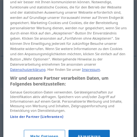
und wir besser mit Ihnen kommunizieren können. Notwendige,
funktionale und statistische Cookies, die für den Betrieb der Webseite
imbarazzante
[imbaraˈttsante]
adj
und der statistischen Auswertung unserer Webseite erforderlich sind,
werden auf Grundlage unserer Vorauswahl immer auf Ihrem Endgerät
Übersicht aller Übersetzungen
gespeichert. Marketing-Cookies und Cookies, die der Bereitstellung
personalisierter Werbung dienen, werden nur gespeichert, wenn Sie uns
(Für mehr Details die Übersetzung anklicken/antippen)
durch einen Klick auf den „Akzeptieren“-Button Ihr Einverständnis
geben. Klicken Sie ansonsten auf „Fortfahren ohne Akzeptieren“. Sie
peinlich
können Ihre Einwilligung jederzeit für zukünftige Besuche unserer
Webseite widerrufen. Wenn Sie weitere Informationen zu den Cookies
und den Anpassungsmöglichkeiten möchten, klicken Sie einfach auf den
Button „Mehr Optionen“. Weitergehende Hinweise zu der
Datenverarbeitung entnehmen Sie ansonsten unserer
Datenschutzerklärung
. Hier finden Sie unser
Impressum
.
peinlich
imbarazzante
Wir und unsere Partner verarbeiten Daten, um
Folgendes bereitzustellen:
Genaue Geolocation-Daten verwenden. Geräteeigenschaften zur
Synonyme für "imbarazzante"
Identifikation aktiv abfragen. Speichern von und/oder Zugriff auf
Informationen auf einem Gerät. Personalisierte Werbung und Inhalte,
Messung von Werbung und Inhalten, Zielgruppenforschung und
Entwicklung von Dienstleistungen.
critico
,
delicato
,
disagevole
,
fastidioso
,
scomodo
,
Liste der Partner (Lieferanten)
sgradevole
,
spiacevole
,
spinoso
Mehr Optionen
Akzeptieren