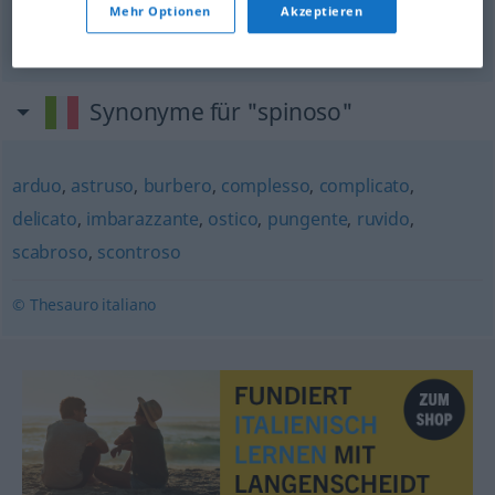
Mehr Optionen
Akzeptieren
widerborstig
spinoso
scontroso
FIG
Synonyme für "spinoso"
arduo
,
astruso
,
burbero
,
complesso
,
complicato
,
delicato
,
imbarazzante
,
ostico
,
pungente
,
ruvido
,
scabroso
,
scontroso
© Thesauro italiano