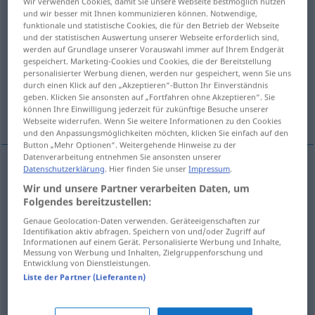
Wir verwenden Cookies, damit Sie unsere Webseite bestmöglich nutzen
und wir besser mit Ihnen kommunizieren können. Notwendige,
Übersicht aller Übersetzungen
funktionale und statistische Cookies, die für den Betrieb der Webseite
und der statistischen Auswertung unserer Webseite erforderlich sind,
(Für mehr Details die Übersetzung anklicken/antippen)
werden auf Grundlage unserer Vorauswahl immer auf Ihrem Endgerät
gespeichert. Marketing-Cookies und Cookies, die der Bereitstellung
dornig, Dornen-
stachelig
personalisierter Werbung dienen, werden nur gespeichert, wenn Sie uns
durch einen Klick auf den „Akzeptieren“-Button Ihr Einverständnis
geben. Klicken Sie ansonsten auf „Fortfahren ohne Akzeptieren“. Sie
können Ihre Einwilligung jederzeit für zukünftige Besuche unserer
heikel, schwierig
widerborstig
Webseite widerrufen. Wenn Sie weitere Informationen zu den Cookies
und den Anpassungsmöglichkeiten möchten, klicken Sie einfach auf den
Button „Mehr Optionen“. Weitergehende Hinweise zu der
Datenverarbeitung entnehmen Sie ansonsten unserer
Datenschutzerklärung
. Hier finden Sie unser
Impressum
.
dornig
, Dorn(en)-
spinoso
Wir und unsere Partner verarbeiten Daten, um
Folgendes bereitzustellen:
Genaue Geolocation-Daten verwenden. Geräteeigenschaften zur
Identifikation aktiv abfragen. Speichern von und/oder Zugriff auf
stachelig
spinoso
con aculei
Informationen auf einem Gerät. Personalisierte Werbung und Inhalte,
Messung von Werbung und Inhalten, Zielgruppenforschung und
Entwicklung von Dienstleistungen.
Liste der Partner (Lieferanten)
heikel
,
schwierig
spinoso
FIG