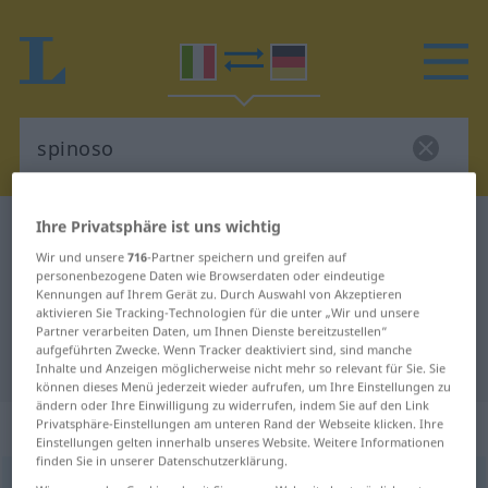
Ihre Privatsphäre ist uns wichtig
Italienisch-Deutsch Wörterbuch
spinoso
Wir und unsere
716
-Partner speichern und greifen auf
Italienisch-Deutsch Übersetzung
personenbezogene Daten wie Browserdaten oder eindeutige
für "spinoso"
Kennungen auf Ihrem Gerät zu. Durch Auswahl von Akzeptieren
aktivieren Sie Tracking-Technologien für die unter „Wir und unsere
Partner verarbeiten Daten, um Ihnen Dienste bereitzustellen“
aufgeführten Zwecke. Wenn Tracker deaktiviert sind, sind manche
"spinoso" Deutsch Übersetzung
Inhalte und Anzeigen möglicherweise nicht mehr so relevant für Sie. Sie
können dieses Menü jederzeit wieder aufrufen, um Ihre Einstellungen zu
ändern oder Ihre Einwilligung zu widerrufen, indem Sie auf den Link
„spinoso“
: aggettivo
Privatsphäre-Einstellungen am unteren Rand der Webseite klicken. Ihre
Einstellungen gelten innerhalb unseres Website. Weitere Informationen
finden Sie in unserer Datenschutzerklärung.
spinoso
[spiˈnoːso]
adj