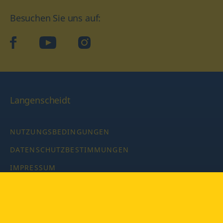
Besuchen Sie uns auf:
facebook
YouTube
Instagram
Langenscheidt
NUTZUNGSBEDINGUNGEN
DATENSCHUTZBESTIMMUNGEN
IMPRESSUM
PRIVATSPHÄRE-EINSTELLUNGEN
LATEINWÖRTERBUCH MIT CODE