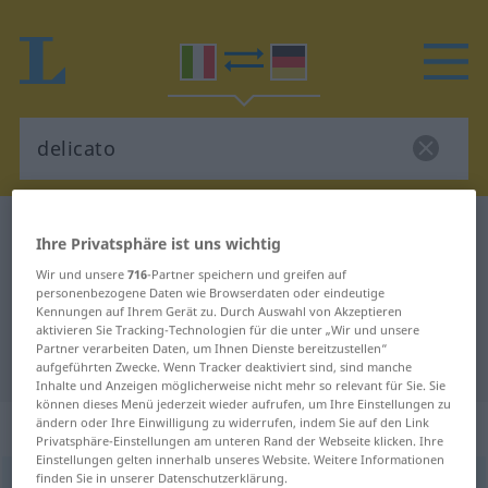
Italienisch-Deutsch Wörterbuch
delicato
Ihre Privatsphäre ist uns wichtig
Italienisch-Deutsch Übersetzung
Wir und unsere
716
-Partner speichern und greifen auf
personenbezogene Daten wie Browserdaten oder eindeutige
für "delicato"
Kennungen auf Ihrem Gerät zu. Durch Auswahl von Akzeptieren
aktivieren Sie Tracking-Technologien für die unter „Wir und unsere
Partner verarbeiten Daten, um Ihnen Dienste bereitzustellen“
"delicato" Deutsch Übersetzung
aufgeführten Zwecke. Wenn Tracker deaktiviert sind, sind manche
Inhalte und Anzeigen möglicherweise nicht mehr so relevant für Sie. Sie
können dieses Menü jederzeit wieder aufrufen, um Ihre Einstellungen zu
„delicato“
: aggettivo
ändern oder Ihre Einwilligung zu widerrufen, indem Sie auf den Link
Privatsphäre-Einstellungen am unteren Rand der Webseite klicken. Ihre
Einstellungen gelten innerhalb unseres Website. Weitere Informationen
finden Sie in unserer Datenschutzerklärung.
delicato
[deliˈkaːto]
adj