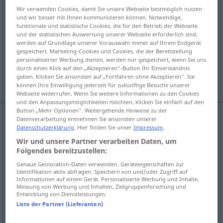
Wir verwenden Cookies, damit Sie unsere Webseite bestmöglich nutzen
Übersicht aller Übersetzungen
und wir besser mit Ihnen kommunizieren können. Notwendige,
funktionale und statistische Cookies, die für den Betrieb der Webseite
(Für mehr Details die Übersetzung anklicken/antippen)
und der statistischen Auswertung unserer Webseite erforderlich sind,
werden auf Grundlage unserer Vorauswahl immer auf Ihrem Endgerät
zart
fein, delikat
empfindlich
gespeichert. Marketing-Cookies und Cookies, die der Bereitstellung
personalisierter Werbung dienen, werden nur gespeichert, wenn Sie uns
durch einen Klick auf den „Akzeptieren“-Button Ihr Einverständnis
geben. Klicken Sie ansonsten auf „Fortfahren ohne Akzeptieren“. Sie
heikel
feinfühlig
schonend
können Ihre Einwilligung jederzeit für zukünftige Besuche unserer
Webseite widerrufen. Wenn Sie weitere Informationen zu den Cookies
und den Anpassungsmöglichkeiten möchten, klicken Sie einfach auf den
Button „Mehr Optionen“. Weitergehende Hinweise zu der
Datenverarbeitung entnehmen Sie ansonsten unserer
Datenschutzerklärung
. Hier finden Sie unser
Impressum
.
zart
delicato
Wir und unsere Partner verarbeiten Daten, um
Folgendes bereitzustellen:
fein
,
delikat
delicato
raffinato
Genaue Geolocation-Daten verwenden. Geräteeigenschaften zur
Identifikation aktiv abfragen. Speichern von und/oder Zugriff auf
Informationen auf einem Gerät. Personalisierte Werbung und Inhalte,
Messung von Werbung und Inhalten, Zielgruppenforschung und
Entwicklung von Dienstleistungen.
empfindlich
delicato
debole
Liste der Partner (Lieferanten)