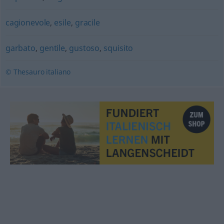
cagionevole
,
esile
,
gracile
garbato
,
gentile
,
gustoso
,
squisito
© Thesauro italiano