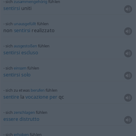
sich
zusammengehörig
fühlen
sentirsi
uniti
sich
unausgefüllt
fühlen
non
sentirsi
realizzato
sich
ausgestoßen
fühlen
sentirsi
escluso
sich
einsam
fühlen
sentirsi
solo
sich zu
etwas
berufen
fühlen
sentire
la
vocazione
per
qc
sich
zerschlagen
fühlen
essere
distrutto
sich
erhoben
fühlen