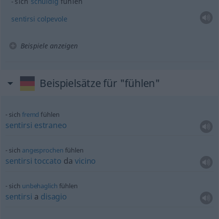
sich
schuldig
fühlen
sentirsi
colpevole
Beispiele anzeigen
Beispielsätze für "fühlen"
sich
fremd
fühlen
sentirsi
estraneo
sich
angesprochen
fühlen
sentirsi
toccato
da
vicino
sich
unbehaglich
fühlen
sentirsi
a
disagio