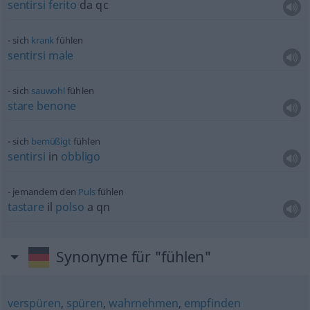
sentirsi
ferito
da
qc
sich
krank
fühlen
sentirsi
male
sich
sauwohl
fühlen
stare
benone
sich
bemüßigt
fühlen
sentirsi
in
obbligo
jemandem den
Puls
fühlen
tastare
il
polso
a qn
Synonyme für "fühlen"
verspüren
,
spüren
,
wahrnehmen
,
empfinden