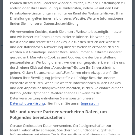
können dieses Menü jederzeit wieder aufrufen, um Ihre Einstellungen zu
ändern oder Ihre Einwilligung zu widerrufen, indem Sie auf den Link
Übersicht aller Übersetzungen
Privatsphäre-Einstellungen am unteren Rand der Webseite klicken. Ihre
(Für mehr Details die Übersetzung anklicken/antippen)
Einstellungen gelten innerhalb unseres Website. Weitere Informationen
finden Sie in unserer Datenschutzerklärung.
sentire
provare, sentire
Wir verwenden Cookies, damit Sie unsere Webseite bestmöglich nutzen
und wir besser mit Ihnen kommunizieren können. Notwendige,
funktionale und statistische Cookies, die für den Betrieb der Webseite
und der statistischen Auswertung unserer Webseite erforderlich sind,
werden auf Grundlage unserer Vorauswahl immer auf Ihrem Endgerät
gespeichert. Marketing-Cookies und Cookies, die der Bereitstellung
sentire
fühlen
körperlich
personalisierter Werbung dienen, werden nur gespeichert, wenn Sie uns
durch einen Klick auf den „Akzeptieren“-Button Ihr Einverständnis
geben. Klicken Sie ansonsten auf „Fortfahren ohne Akzeptieren“. Sie
können Ihre Einwilligung jederzeit für zukünftige Besuche unserer
Webseite widerrufen. Wenn Sie weitere Informationen zu den Cookies
provare
,
sentire
fühlen
seelisch
und den Anpassungsmöglichkeiten möchten, klicken Sie einfach auf den
Button „Mehr Optionen“. Weitergehende Hinweise zu der
Datenverarbeitung entnehmen Sie ansonsten unserer
Datenschutzerklärung
. Hier finden Sie unser
Impressum
.
Wir und unsere Partner verarbeiten Daten, um
„fühlen“
: reflexives Verb
Folgendes bereitzustellen:
Genaue Geolocation-Daten verwenden. Geräteeigenschaften zur
Identifikation aktiv abfragen. Speichern von und/oder Zugriff auf
fühlen
v/r
Informationen auf einem Gerät. Personalisierte Werbung und Inhalte,