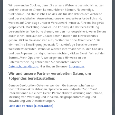
Wir verwenden Cookies, damit Sie unsere Webseite bestmöglich nutzen
Rechnung
f
<
-
;
-en
>
und wir besser mit Ihnen kommunizieren können. Notwendige,
funktionale und statistische Cookies, die für den Betrieb der Webseite
Übersicht aller Übersetzungen
und der statistischen Auswertung unserer Webseite erforderlich sind,
werden auf Grundlage unserer Vorauswahl immer auf Ihrem Endgerät
(Für mehr Details die Übersetzung anklicken/antippen)
gespeichert. Marketing-Cookies und Cookies, die der Bereitstellung
personalisierter Werbung dienen, werden nur gespeichert, wenn Sie uns
υπολογισμός, λογαριασμός
durch einen Klick auf den „Akzeptieren“-Button Ihr Einverständnis
geben. Klicken Sie ansonsten auf „Fortfahren ohne Akzeptieren“. Sie
können Ihre Einwilligung jederzeit für zukünftige Besuche unserer
Webseite widerrufen. Wenn Sie weitere Informationen zu den Cookies
und den Anpassungsmöglichkeiten möchten, klicken Sie einfach auf den
Button „Mehr Optionen“. Weitergehende Hinweise zu der
υπολογισμός
m
Rechnung
MATH
Datenverarbeitung entnehmen Sie ansonsten unserer
Datenschutzerklärung
. Hier finden Sie unser
Impressum
.
λογαριασμός
m
Rechnung
Quittung
Wir und unsere Partner verarbeiten Daten, um
Folgendes bereitzustellen:
Genaue Geolocation-Daten verwenden. Geräteeigenschaften zur
Identifikation aktiv abfragen. Speichern von und/oder Zugriff auf
Informationen auf einem Gerät. Personalisierte Werbung und Inhalte,
Messung von Werbung und Inhalten, Zielgruppenforschung und
Beispielsätze für "Rechnung"
Entwicklung von Dienstleistungen.
Liste der Partner (Lieferanten)