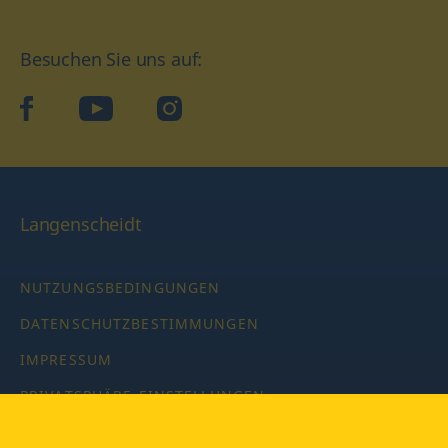
Besuchen Sie uns auf:
facebook
YouTube
Instagram
Langenscheidt
NUTZUNGSBEDINGUNGEN
DATENSCHUTZBESTIMMUNGEN
IMPRESSUM
PRIVATSPHÄRE-EINSTELLUNGEN
LATEINWÖRTERBUCH MIT CODE