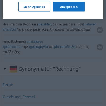
die
Grippe
machte ihren Plänen einen
Strich
durch die Rechnung
UMG
Mehr Optionen
Akzeptieren
η
γρίπη
κατέστρεψε τα σχέδιά
τους
lass mich die Rechnung
bezahlen
, das lasse ich mir nicht
nehmen
επιμένω
να με αφήσεις να πληρώσω το λογαριασμό
eine Rechnung
umdatieren
τροποποιώ
την
ημερομηνία
σε
μία
απόδειξη
od
μίας
απόδειξης
Synonyme für "Rechnung"
Zeche
Gleichung
,
Formel