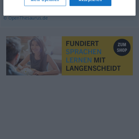
Berechnung
,
Ansatz
,
Rechnung
,
Veranschlagung
© OpenThesaurus.de