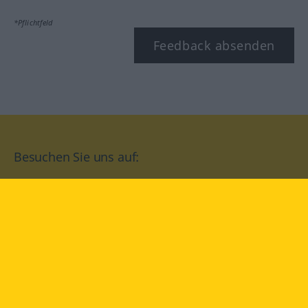
*Pflichtfeld
Feedback absenden
Besuchen Sie uns auf:
facebook
YouTube
Instagram
Langenscheidt