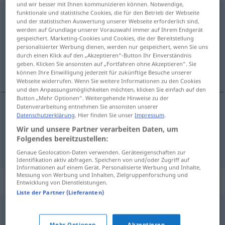
und wir besser mit Ihnen kommunizieren können. Notwendige,
funktionale und statistische Cookies, die für den Betrieb der Webseite
Kalkulation
f
<
-
;
-en
>
und der statistischen Auswertung unserer Webseite erforderlich sind,
werden auf Grundlage unserer Vorauswahl immer auf Ihrem Endgerät
Übersicht aller Übersetzungen
gespeichert. Marketing-Cookies und Cookies, die der Bereitstellung
(Für mehr Details die Übersetzung anklicken/antippen)
personalisierter Werbung dienen, werden nur gespeichert, wenn Sie uns
durch einen Klick auf den „Akzeptieren“-Button Ihr Einverständnis
geben. Klicken Sie ansonsten auf „Fortfahren ohne Akzeptieren“. Sie
υπολογισμός, κοστολόγηση
können Ihre Einwilligung jederzeit für zukünftige Besuche unserer
Webseite widerrufen. Wenn Sie weitere Informationen zu den Cookies
und den Anpassungsmöglichkeiten möchten, klicken Sie einfach auf den
Button „Mehr Optionen“. Weitergehende Hinweise zu der
Datenverarbeitung entnehmen Sie ansonsten unserer
Datenschutzerklärung
. Hier finden Sie unser
Impressum
.
υπολογισμός
m
Kalkulation
Wir und unsere Partner verarbeiten Daten, um
Folgendes bereitzustellen:
κοστολόγηση
f
Kalkulation
FIN
Genaue Geolocation-Daten verwenden. Geräteeigenschaften zur
Identifikation aktiv abfragen. Speichern von und/oder Zugriff auf
Informationen auf einem Gerät. Personalisierte Werbung und Inhalte,
Messung von Werbung und Inhalten, Zielgruppenforschung und
Synonyme für "Kalkulation"
Entwicklung von Dienstleistungen.
Liste der Partner (Lieferanten)
Voranschlag
,
Festsetzung
,
Schätzung
,
Zählung
,
Mehr Optionen
Akzeptieren