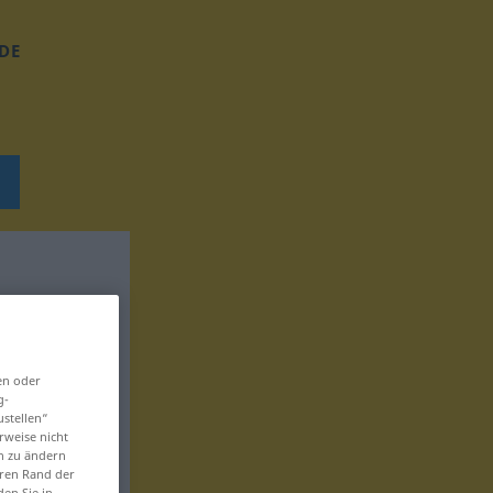
DE
en oder
g-
ustellen“
rweise nicht
en zu ändern
eren Rand der
den Sie in