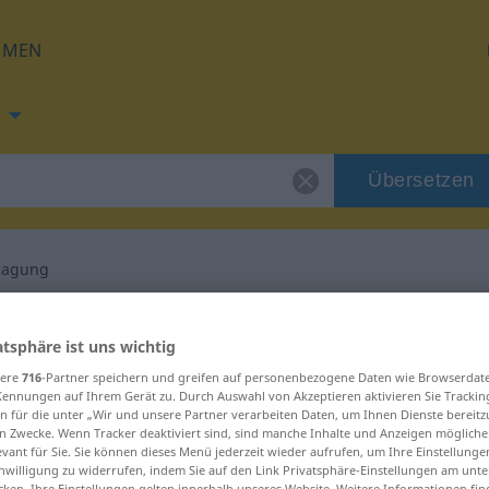
HMEN
Übersetzen
lagung
ng für "Veranschlagung"
atsphäre ist uns wichtig
sere
716
-Partner speichern und greifen auf personenbezogene Daten wie Browserdat
Übersetzung
Kennungen auf Ihrem Gerät zu. Durch Auswahl von Akzeptieren aktivieren Sie Trackin
n für die unter „Wir und unsere Partner verarbeiten Daten, um Ihnen Dienste bereitz
n Zwecke. Wenn Tracker deaktiviert sind, sind manche Inhalte und Anzeigen mögliche
um, weiblich
evant für Sie. Sie können dieses Menü jederzeit wieder aufrufen, um Ihre Einstellung
inwilligung zu widerrufen, indem Sie auf den Link Privatsphäre-Einstellungen am unt
cken. Ihre Einstellungen gelten innerhalb unseres Website. Weitere Informationen fin