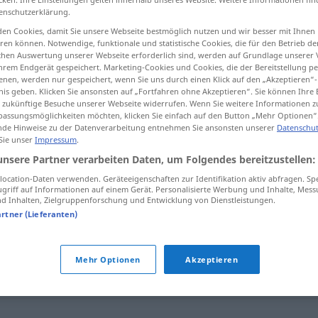
enschutzerklärung.
en Cookies, damit Sie unsere Webseite bestmöglich nutzen und wir besser mit Ihnen
en können. Notwendige, funktionale und statistische Cookies, die für den Betrieb d
ischen Auswertung unserer Webseite erforderlich sind, werden auf Grundlage unserer
tippen)
hrem Endgerät gespeichert. Marketing-Cookies und Cookies, die der Bereitstellung per
nen, werden nur gespeichert, wenn Sie uns durch einen Klick auf den „Akzeptieren“-
nis geben. Klicken Sie ansonsten auf „Fortfahren ohne Akzeptieren“. Sie können Ihre 
ür zukünftige Besuche unserer Webseite widerrufen. Wenn Sie weitere Informationen 
assungsmöglichkeiten möchten, klicken Sie einfach auf den Button „Mehr Optionen“
de Hinweise zu der Datenverarbeitung entnehmen Sie ansonsten unserer
Datenschut
 Sie unser
Impressum
.
Veranschlagung
unsere Partner verarbeiten Daten, um Folgendes bereitzustellen:
)
ocation-Daten verwenden. Geräteeigenschaften zur Identifikation aktiv abfragen. Sp
EN
griff auf Informationen auf einem Gerät. Personalisierte Werbung und Inhalte, Mes
 Inhalten, Zielgruppenforschung und Entwicklung von Dienstleistungen.
artner (Lieferanten)
gung"
Mehr Optionen
Akzeptieren
chätzung
,
Zählung
,
Berechnung
,
Ansatz
,
Rechnung