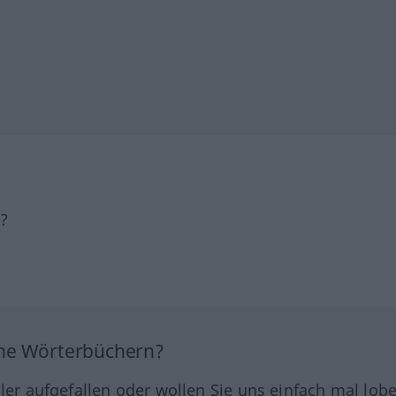
h?
ine Wörterbüchern?
hler aufgefallen oder wollen Sie uns einfach mal lob