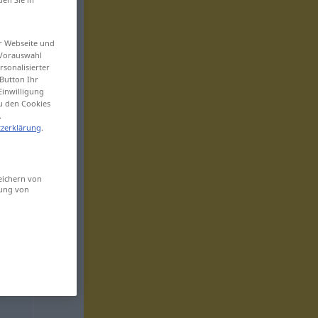
er Webseite und
 Vorauswahl
sonalisierter
Button Ihr
Einwilligung
zu den Cookies
.
zerklärung
.
eichern von
sung von