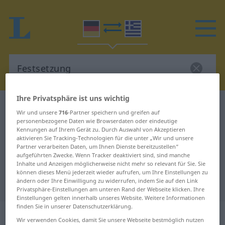
Ihre Privatsphäre ist uns wichtig
Deutsch-Griechisch Wörterbuch
Festsetzung
Wir und unsere
716
-Partner speichern und greifen auf
Deutsch-Griechisch Übersetzung
personenbezogene Daten wie Browserdaten oder eindeutige
Kennungen auf Ihrem Gerät zu. Durch Auswahl von Akzeptieren
für "Festsetzung"
aktivieren Sie Tracking-Technologien für die unter „Wir und unsere
Partner verarbeiten Daten, um Ihnen Dienste bereitzustellen“
aufgeführten Zwecke. Wenn Tracker deaktiviert sind, sind manche
Inhalte und Anzeigen möglicherweise nicht mehr so relevant für Sie. Sie
"Festsetzung" Griechisch
können dieses Menü jederzeit wieder aufrufen, um Ihre Einstellungen zu
ändern oder Ihre Einwilligung zu widerrufen, indem Sie auf den Link
Übersetzung
Privatsphäre-Einstellungen am unteren Rand der Webseite klicken. Ihre
Einstellungen gelten innerhalb unseres Website. Weitere Informationen
finden Sie in unserer Datenschutzerklärung.
„Festsetzung“
: Femininum, weiblich
Wir verwenden Cookies, damit Sie unsere Webseite bestmöglich nutzen