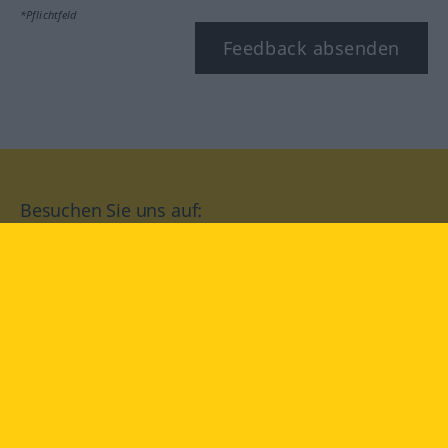
*Pflichtfeld
Feedback absenden
Besuchen Sie uns auf:
facebook
YouTube
Instagram
Langenscheidt
NUTZUNGSBEDINGUNGEN