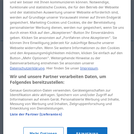
und wir besser mit Ihnen kommunizieren können. Notwendige,
funktionale und statistische Cookies, die für den Betrieb der Webseite
Festsetzung
f
und der statistischen Auswertung unserer Webseite erforderlich sind,
werden auf Grundlage unserer Vorauswahl immer auf Ihrem Endgerät
Übersicht aller Übersetzungen
gespeichert. Marketing-Cookies und Cookies, die der Bereitstellung
personalisierter Werbung dienen, werden nur gespeichert, wenn Sie uns
(Für mehr Details die Übersetzung anklicken/antippen)
durch einen Klick auf den „Akzeptieren“-Button Ihr Einverständnis
geben. Klicken Sie ansonsten auf „Fortfahren ohne Akzeptieren“. Sie
können Ihre Einwilligung jederzeit für zukünftige Besuche unserer
Webseite widerrufen. Wenn Sie weitere Informationen zu den Cookies
und den Anpassungsmöglichkeiten möchten, klicken Sie einfach auf den
Festlegung
Festsetzung → siehe „
“
Button „Mehr Optionen“. Weitergehende Hinweise zu der
Datenverarbeitung entnehmen Sie ansonsten unserer
Datenschutzerklärung
. Hier finden Sie unser
Impressum
.
Wir und unsere Partner verarbeiten Daten, um
Synonyme für "Festsetzung"
Folgendes bereitzustellen:
Genaue Geolocation-Daten verwenden. Geräteeigenschaften zur
Identifikation aktiv abfragen. Speichern von und/oder Zugriff auf
Informationen auf einem Gerät. Personalisierte Werbung und Inhalte,
Bestimmung
Messung von Werbung und Inhalten, Zielgruppenforschung und
Entwicklung von Dienstleistungen.
Liste der Partner (Lieferanten)
Kalkulation
,
Voranschlag
,
Schätzung
,
Zählung
,
Berechnung
,
Ansatz
,
Rechnung
,
Veranschlagung
Mehr Optionen
Akzeptieren