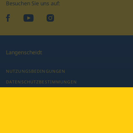
Besuchen Sie uns auf:
facebook
YouTube
Instagram
Langenscheidt
NUTZUNGSBEDINGUNGEN
DATENSCHUTZBESTIMMUNGEN
IMPRESSUM
PRIVATSPHÄRE-EINSTELLUNGEN
LATEINWÖRTERBUCH MIT CODE
Copyright © 2026 PONS Langenscheidt GmbH, Alle Rechte