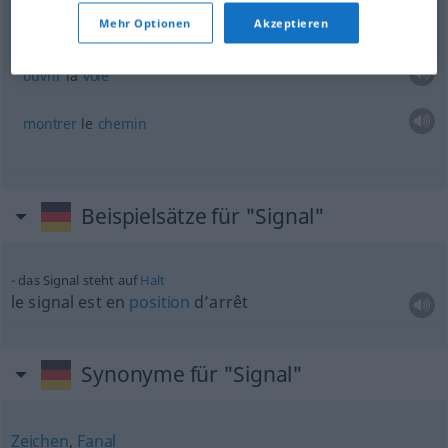
Mehr Optionen
Akzeptieren
Signale
setzen
ouvrir
la
voie
montrer
le
chemin
Beispielsätze für "Signal"
das Signal steht auf
Halt
le signal est en
position
d’arrêt
Synonyme für "Signal"
Zeichen
,
Fanal