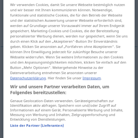
Wir verwenden Cookies, damit Sie unsere Webseite bestmöglich nutzen
und wir besser mit Ihnen kommunizieren können. Notwendige,
Übersicht aller Übersetzungen
funktionale und statistische Cookies, die für den Betrieb der Webseite
(Für mehr Details die Übersetzung anklicken/antippen)
und der statistischen Auswertung unserer Webseite erforderlich sind,
werden auf Grundlage unserer Vorauswahl immer auf Ihrem Endgerät
gespeichert. Marketing-Cookies und Cookies, die der Bereitstellung
signal
signal
Weitere Beispiele...
personalisierter Werbung dienen, werden nur gespeichert, wenn Sie uns
durch einen Klick auf den „Akzeptieren“-Button Ihr Einverständnis
geben. Klicken Sie ansonsten auf „Fortfahren ohne Akzeptieren“. Sie
können Ihre Einwilligung jederzeit für zukünftige Besuche unserer
Webseite widerrufen. Wenn Sie weitere Informationen zu den Cookies
und den Anpassungsmöglichkeiten möchten, klicken Sie einfach auf den
signal
m
Signal
Button „Mehr Optionen“. Weitergehende Hinweise zu der
Datenverarbeitung entnehmen Sie ansonsten unserer
Datenschutzerklärung
. Hier finden Sie unser
Impressum
.
signal
m
Signal
Wir und unsere Partner verarbeiten Daten, um
BAHN
Folgendes bereitzustellen:
Genaue Geolocation-Daten verwenden. Geräteeigenschaften zur
Identifikation aktiv abfragen. Speichern von und/oder Zugriff auf
Informationen auf einem Gerät. Personalisierte Werbung und Inhalte,
Beispiele
Messung von Werbung und Inhalten, Zielgruppenforschung und
Entwicklung von Dienstleistungen.
das Signal zum
Aufbruch
geben
FIG
Liste der Partner (Lieferanten)
donner
le signal du
départ