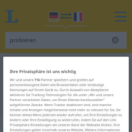
Deutsch-Französisch Wörterbuch
probieren
Deutsch-Französisch Übersetzung
Ihre Privatsphäre ist uns wichtig
für "probieren"
Wir und unsere
716
-Partner speichern und greifen auf
personenbezogene Daten wie Browserdaten oder eindeutige
Kennungen auf Ihrem Gerät zu. Durch Auswahl von Akzeptieren
aktivieren Sie Tracking-Technologien für die unter „Wir und unsere
"probieren" Französisch
Partner verarbeiten Daten, um Ihnen Dienste bereitzustellen“
aufgeführten Zwecke. Wenn Tracker deaktiviert sind, sind manche
Übersetzung
Inhalte und Anzeigen möglicherweise nicht mehr so relevant für Sie. Sie
können dieses Menü jederzeit wieder aufrufen, um Ihre Einstellungen zu
ändern oder Ihre Einwilligung zu widerrufen, indem Sie auf den Link
„probieren“
: transitives Verb |
Privatsphäre-Einstellungen am unteren Rand der Webseite klicken. Ihre
Einstellungen gelten innerhalb unseres Website. Weitere Informationen