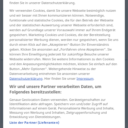
intransitives Verb
finden Sie in unserer Datenschutzerklärung.
Wir verwenden Cookies, damit Sie unsere Webseite bestmöglich nutzen
probieren
und wir besser mit Ihnen kommunizieren können. Notwendige,
v/t
&
v/i
<
sans ge
>
funktionale und statistische Cookies, die für den Betrieb der Webseite
und der statistischen Auswertung unserer Webseite erforderlich sind,
Übersicht aller Übersetzungen
werden auf Grundlage unserer Vorauswahl immer auf Ihrem Endgerät
(Für mehr Details die Übersetzung anklicken/antippen)
gespeichert. Marketing-Cookies und Cookies, die der Bereitstellung
personalisierter Werbung dienen, werden nur gespeichert, wenn Sie uns
durch einen Klick auf den „Akzeptieren“-Button Ihr Einverständnis
essayer
goûter, déguster
geben. Klicken Sie ansonsten auf „Fortfahren ohne Akzeptieren“. Sie
können Ihre Einwilligung jederzeit für zukünftige Besuche unserer
Webseite widerrufen. Wenn Sie weitere Informationen zu den Cookies
und den Anpassungsmöglichkeiten möchten, klicken Sie einfach auf den
Button „Mehr Optionen“. Weitergehende Hinweise zu der
Datenverarbeitung entnehmen Sie ansonsten unserer
essayer
probieren
(≈ versuchen)
Datenschutzerklärung
. Hier finden Sie unser
Impressum
.
Wir und unsere Partner verarbeiten Daten, um
Folgendes bereitzustellen:
goûter
probieren
Speisen
Genaue Geolocation-Daten verwenden. Geräteeigenschaften zur
Identifikation aktiv abfragen. Speichern von und/oder Zugriff auf
Informationen auf einem Gerät. Personalisierte Werbung und Inhalte,
déguster
probieren
Wein
Messung von Werbung und Inhalten, Zielgruppenforschung und
Entwicklung von Dienstleistungen.
Liste der Partner (Lieferanten)