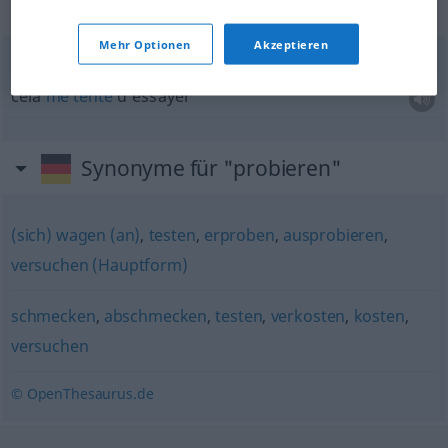
Beispielsätze für "probieren"
Mehr Optionen
Akzeptieren
es juckt mich, das zu probieren
cela
me
tente
d’essayer
Synonyme für "probieren"
(sich) wagen (an)
,
testen
,
erproben
,
ausprobieren
,
versuchen (Hauptform)
schmecken
,
abschmecken
,
testen
,
verkosten
,
kosten
,
versuchen
© OpenThesaurus.de