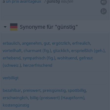
à
un
prix
avantageux
günstig
kaufen
Synonyme für "günstig"
erbaulich
,
angenehm
,
gut
,
ergötzlich
,
erfreulich
,
vorteilhaft
,
charmant (fig.)
,
glücklich
,
ersprießlich (geh.)
,
erhebend
,
sympathisch (fig.)
,
wohltuend
,
gefreut
(schweiz.)
,
herzerfrischend
verbilligt
bezahlbar
,
preiswert
,
preisgünstig
,
spottbillig
,
erschwinglich
,
billig (preiswert) (Hauptform)
,
kostengünstig