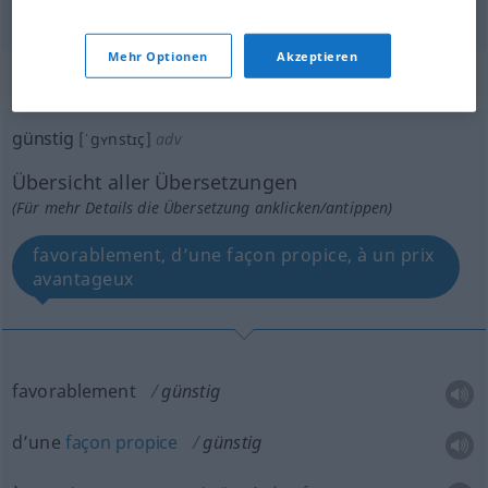
Mehr Optionen
Akzeptieren
„günstig“
: Adverb
günstig
[ˈgʏnstɪç]
adv
Übersicht aller Übersetzungen
(Für mehr Details die Übersetzung anklicken/antippen)
favorablement, d’une façon propice, à un prix
avantageux
favorablement
günstig
d’une
façon
propice
günstig