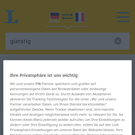
Deutsch-Französisch Wörterbuch
günstig
Deutsch-Französisch Übersetzung
Ihre Privatsphäre ist uns wichtig
für "günstig"
Wir und unsere
716
-Partner speichern und greifen auf
personenbezogene Daten wie Browserdaten oder eindeutige
Kennungen auf Ihrem Gerät zu. Durch Auswahl von Akzeptieren
aktivieren Sie Tracking-Technologien für die unter „Wir und unsere
"günstig" Französisch Übersetzung
Partner verarbeiten Daten, um Ihnen Dienste bereitzustellen“
aufgeführten Zwecke. Wenn Tracker deaktiviert sind, sind manche
Inhalte und Anzeigen möglicherweise nicht mehr so relevant für Sie. Sie
„günstig“
: Adjektiv
können dieses Menü jederzeit wieder aufrufen, um Ihre Einstellungen zu
ändern oder Ihre Einwilligung zu widerrufen, indem Sie auf den Link
Privatsphäre-Einstellungen am unteren Rand der Webseite klicken. Ihre
günstig
[ˈgʏnstɪç]
adj
Einstellungen gelten innerhalb unseres Website. Weitere Informationen