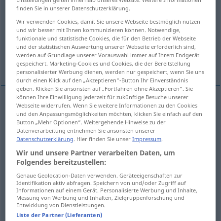
finden Sie in unserer Datenschutzerklärung.
Übersicht aller Übersetzungen
Wir verwenden Cookies, damit Sie unsere Webseite bestmöglich nutzen
(Für mehr Details die Übersetzung anklicken/antippen)
und wir besser mit Ihnen kommunizieren können. Notwendige,
funktionale und statistische Cookies, die für den Betrieb der Webseite
und der statistischen Auswertung unserer Webseite erforderlich sind,
favorable, propice, avantageux, intéressant,
werden auf Grundlage unserer Vorauswahl immer auf Ihrem Endgerät
heureuse
gespeichert. Marketing-Cookies und Cookies, die der Bereitstellung
personalisierter Werbung dienen, werden nur gespeichert, wenn Sie uns
durch einen Klick auf den „Akzeptieren“-Button Ihr Einverständnis
geben. Klicken Sie ansonsten auf „Fortfahren ohne Akzeptieren“. Sie
können Ihre Einwilligung jederzeit für zukünftige Besuche unserer
Webseite widerrufen. Wenn Sie weitere Informationen zu den Cookies
favorable
(
à
)
günstig
für
und den Anpassungsmöglichkeiten möchten, klicken Sie einfach auf den
Button „Mehr Optionen“. Weitergehende Hinweise zu der
Datenverarbeitung entnehmen Sie ansonsten unserer
a.
propice
günstig
Zeitpunkt, Wetter
Datenschutzerklärung
. Hier finden Sie unser
Impressum
.
Wir und unsere Partner verarbeiten Daten, um
avantageux
günstig
Angebot, Preis
Folgendes bereitzustellen:
Genaue Geolocation-Daten verwenden. Geräteeigenschaften zur
intéressant
günstig
Identifikation aktiv abfragen. Speichern von und/oder Zugriff auf
Informationen auf einem Gerät. Personalisierte Werbung und Inhalte,
Messung von Werbung und Inhalten, Zielgruppenforschung und
heureux
, -euse
günstig
Vorzeichen
Entwicklung von Dienstleistungen.
Liste der Partner (Lieferanten)