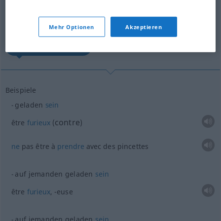
avoir une dent contre...
Mehr Optionen
Akzeptieren
elle va exploser...
Beispiele
geladen
sein
contre
être
furieux
(
)
ne
pas être à
prendre
avec des pincettes
auf jemanden geladen
sein
être
furieux
, -euse
auf jemanden geladen
sein