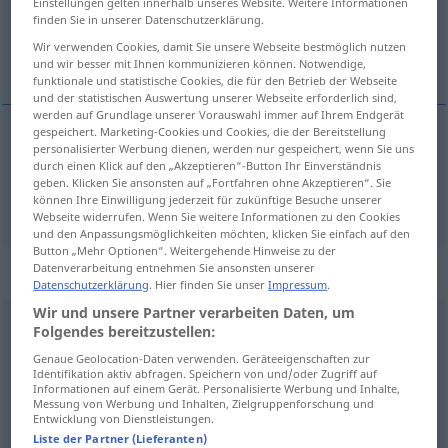
Einstellungen gelten innerhalb unseres Website. Weitere Informationen
finden Sie in unserer Datenschutzerklärung.
Übersicht aller Übersetzungen
Wir verwenden Cookies, damit Sie unsere Webseite bestmöglich nutzen
(Für mehr Details die Übersetzung anklicken/antippen)
und wir besser mit Ihnen kommunizieren können. Notwendige,
funktionale und statistische Cookies, die für den Betrieb der Webseite
und der statistischen Auswertung unserer Webseite erforderlich sind,
werden auf Grundlage unserer Vorauswahl immer auf Ihrem Endgerät
gespeichert. Marketing-Cookies und Cookies, die der Bereitstellung
personalisierter Werbung dienen, werden nur gespeichert, wenn Sie uns
laden
geladen → siehe „
“
durch einen Klick auf den „Akzeptieren“-Button Ihr Einverständnis
geben. Klicken Sie ansonsten auf „Fortfahren ohne Akzeptieren“. Sie
laden
geladen → siehe „
“
können Ihre Einwilligung jederzeit für zukünftige Besuche unserer
Webseite widerrufen. Wenn Sie weitere Informationen zu den Cookies
und den Anpassungsmöglichkeiten möchten, klicken Sie einfach auf den
Button „Mehr Optionen“. Weitergehende Hinweise zu der
Datenverarbeitung entnehmen Sie ansonsten unserer
„geladen“
: als Adjektiv gebraucht
Datenschutzerklärung
. Hier finden Sie unser
Impressum
.
Wir und unsere Partner verarbeiten Daten, um
geladen
adjt
UMG
Folgendes bereitzustellen:
Genaue Geolocation-Daten verwenden. Geräteeigenschaften zur
Übersicht aller Übersetzungen
Identifikation aktiv abfragen. Speichern von und/oder Zugriff auf
Informationen auf einem Gerät. Personalisierte Werbung und Inhalte,
(Für mehr Details die Übersetzung anklicken/antippen)
Messung von Werbung und Inhalten, Zielgruppenforschung und
Entwicklung von Dienstleistungen.
être furieux...
être furieuse...
Liste der Partner (Lieferanten)