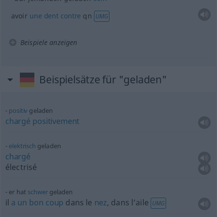
avoir
une
dent
contre
qn
UMG
Beispiele anzeigen
Beispielsätze für "geladen"
positiv
geladen
chargé
positivement
elektrisch
geladen
chargé
électrisé
er hat
schwer
geladen
il
a
un
bon
coup
dans le
nez
, dans l’aile
UMG