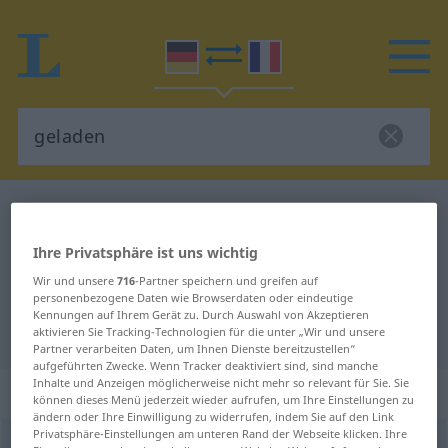
Deutsch-Französisch Wörterbuch
geladen
Deutsch-Französisch Übersetzung
Ihre Privatsphäre ist uns wichtig
für "geladen"
Wir und unsere
716
-Partner speichern und greifen auf
personenbezogene Daten wie Browserdaten oder eindeutige
Kennungen auf Ihrem Gerät zu. Durch Auswahl von Akzeptieren
"geladen" Französisch Übersetzung
aktivieren Sie Tracking-Technologien für die unter „Wir und unsere
Partner verarbeiten Daten, um Ihnen Dienste bereitzustellen“
aufgeführten Zwecke. Wenn Tracker deaktiviert sind, sind manche
Inhalte und Anzeigen möglicherweise nicht mehr so relevant für Sie. Sie
„geladen“
: Partizip Perfekt
können dieses Menü jederzeit wieder aufrufen, um Ihre Einstellungen zu
ändern oder Ihre Einwilligung zu widerrufen, indem Sie auf den Link
Privatsphäre-Einstellungen am unteren Rand der Webseite klicken. Ihre
geladen
pperf