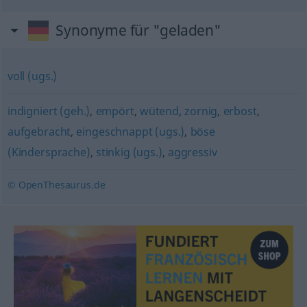
Synonyme für "geladen"
voll (ugs.)
indigniert (geh.)
,
empört
,
wütend
,
zornig
,
erbost
,
aufgebracht
,
eingeschnappt (ugs.)
,
böse
(Kindersprache)
,
stinkig (ugs.)
,
aggressiv
© OpenThesaurus.de