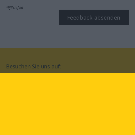
*Pflichtfeld
Feedback absenden
Besuchen Sie uns auf:
facebook
YouTube
Instagram
Langenscheidt