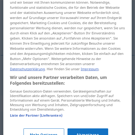
und wir besser mit Ihnen kommunizieren können. Notwendige,
funktionale und statistische Cookies, die für den Betrieb der Webseite
Feierabend
m
und der statistischen Auswertung unserer Webseite erforderlich sind,
werden auf Grundlage unserer Vorauswahl immer auf Ihrem Endgerät
Übersicht aller Übersetzungen
gespeichert. Marketing-Cookies und Cookies, die der Bereitstellung
(Für mehr Details die Übersetzung anklicken/antippen)
personalisierter Werbung dienen, werden nur gespeichert, wenn Sie uns
durch einen Klick auf den „Akzeptieren“-Button Ihr Einverständnis
geben. Klicken Sie ansonsten auf „Fortfahren ohne Akzeptieren“. Sie
fin de la journée de travail
können Ihre Einwilligung jederzeit für zukünftige Besuche unserer
Webseite widerrufen. Wenn Sie weitere Informationen zu den Cookies
und den Anpassungsmöglichkeiten möchten, klicken Sie einfach auf den
Button „Mehr Optionen“. Weitergehende Hinweise zu der
Datenverarbeitung entnehmen Sie ansonsten unserer
Datenschutzerklärung
. Hier finden Sie unser
Impressum
.
fin
f
de la
journée
de
travail
Feierabend
Wir und unsere Partner verarbeiten Daten, um
Folgendes bereitzustellen:
Genaue Geolocation-Daten verwenden. Geräteeigenschaften zur
Identifikation aktiv abfragen. Speichern von und/oder Zugriff auf
Informationen auf einem Gerät. Personalisierte Werbung und Inhalte,
Synonyme für "Feierabend"
Messung von Werbung und Inhalten, Zielgruppenforschung und
Entwicklung von Dienstleistungen.
Liste der Partner (Lieferanten)
Dienstschluss
,
Schicht (ugs.)
,
Arbeitsende
,
Zapfenstreich
(ugs., fig.)
,
Büroschluss
,
Geschäftsschluss
Mehr Optionen
Akzeptieren