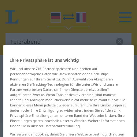
Ihre Privatsphäre ist uns wichtig
Deutsch-Französisch Wörterbuch
Feierabend
Wir und unsere
716
-Partner speichern und greifen auf
Deutsch-Französisch Übersetzung
personenbezogene Daten wie Browserdaten oder eindeutige
Kennungen auf Ihrem Gerät zu. Durch Auswahl von Akzeptieren
für "Feierabend"
aktivieren Sie Tracking-Technologien für die unter „Wir und unsere
Partner verarbeiten Daten, um Ihnen Dienste bereitzustellen“
aufgeführten Zwecke. Wenn Tracker deaktiviert sind, sind manche
Inhalte und Anzeigen möglicherweise nicht mehr so relevant für Sie. Sie
"Feierabend" Französisch
können dieses Menü jederzeit wieder aufrufen, um Ihre Einstellungen zu
ändern oder Ihre Einwilligung zu widerrufen, indem Sie auf den Link
Übersetzung
Privatsphäre-Einstellungen am unteren Rand der Webseite klicken. Ihre
Einstellungen gelten innerhalb unseres Website. Weitere Informationen
finden Sie in unserer Datenschutzerklärung.
„Feierabend“
: Maskulinum
Wir verwenden Cookies, damit Sie unsere Webseite bestmöglich nutzen