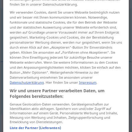
gebraucht
finden Sie in unserer Datenschutzerklärung.
Wir verwenden Cookies, damit Sie unsere Webseite bestmöglich nutzen
entschlossen
[ɛntˈʃlɔsən]
adjt
und wir besser mit Ihnen kommunizieren können. Notwendige,
funktionale und statistische Cookies, die für den Betrieb der Webseite
Übersicht aller Übersetzungen
und der statistischen Auswertung unserer Webseite erforderlich sind,
werden auf Grundlage unserer Vorauswahl immer auf Ihrem Endgerät
(Für mehr Details die Übersetzung anklicken/antippen)
gespeichert. Marketing-Cookies und Cookies, die der Bereitstellung
personalisierter Werbung dienen, werden nur gespeichert, wenn Sie uns
résolu, déterminé
durch einen Klick auf den „Akzeptieren“-Button Ihr Einverständnis
geben. Klicken Sie ansonsten auf „Fortfahren ohne Akzeptieren“. Sie
können Ihre Einwilligung jederzeit für zukünftige Besuche unserer
Webseite widerrufen. Wenn Sie weitere Informationen zu den Cookies
und den Anpassungsmöglichkeiten möchten, klicken Sie einfach auf den
Button „Mehr Optionen“. Weitergehende Hinweise zu der
Datenverarbeitung entnehmen Sie ansonsten unserer
résolu
entschlossen
Datenschutzerklärung
. Hier finden Sie unser
Impressum
.
Wir und unsere Partner verarbeiten Daten, um
déterminé
entschlossen
Folgendes bereitzustellen:
Genaue Geolocation-Daten verwenden. Geräteeigenschaften zur
Identifikation aktiv abfragen. Speichern von und/oder Zugriff auf
Informationen auf einem Gerät. Personalisierte Werbung und Inhalte,
Messung von Werbung und Inhalten, Zielgruppenforschung und
„entschlossen“
: als Adverb
Entwicklung von Dienstleistungen.
Liste der Partner (Lieferanten)
gebraucht