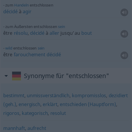
zum
Handeln
entschlossen
décidé
à
agir
zum Äußersten entschlossen
sein
être
résolu
,
décidé
à
aller
jusqu’au
bout
wild
entschlossen
sein
être
farouchement
décidé
Synonyme für "entschlossen"
bestimmt
,
unmissverständlich
,
kompromisslos
,
dezidiert
(geh.)
,
energisch
,
erklärt
,
entschieden (Hauptform)
,
rigoros
,
kategorisch
,
resolut
mannhaft
,
aufrecht