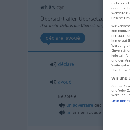
mehr so rel
erklärt
adjt
oder Ihre E
Webseite kli
Übersicht aller Übersetzungen
unserer Dat
(Für mehr Details die Übersetzung anklicken/an
Wir verwend
kommunizier
der statist
déclaré, avoué
immer auf I
Werbung die
Einverständ
jederzeit f
und den Anp
déclaré
Weitergehen
Hier finden
Wir und 
avoué
Genaue Geol
und/oder Zu
Werbung und
Beispiele
Liste der P
un
adversaire
déclaré
un
ennemi avoué