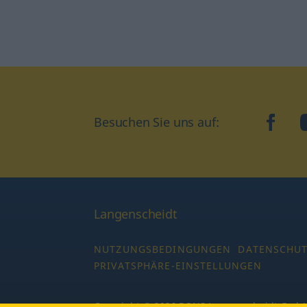
Besuchen Sie uns auf:
faceb
Langenscheidt
NUTZUNGSBEDINGUNGEN
DATENSCHU
PRIVATSPHÄRE-EINSTELLUNGEN
Copyright © 2026 PONS Langenscheidt GmbH,