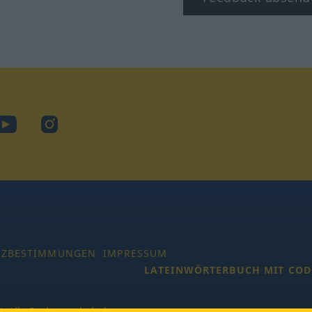
ook
YouTube
Instagram
TZBESTIMMUNGEN
IMPRESSUM
LATEINWÖRTERBUCH MIT COD
 Alle Rechte vorbehalten.