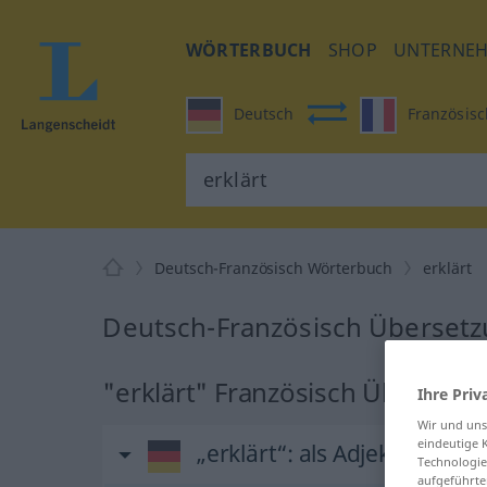
WÖRTERBUCH
SHOP
UNTERNE
Deutsch
Französisc
Deutsch-Französisch Wörterbuch
erklärt
Deutsch-Französisch Übersetzu
"erklärt" Französisch Übersetz
Ihre Priv
Wir und un
eindeutige 
„erklärt“
: als Adjektiv gebr
Technologie
aufgeführte