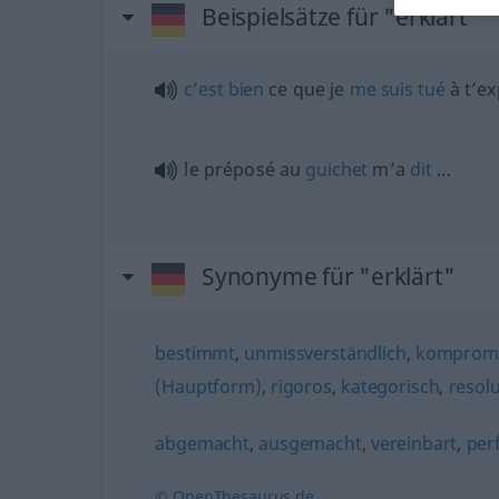
Beispielsätze für "erklärt"
c’est
bien
ce que je
me
suis
tué
à t’ex
le préposé au
guichet
m’a
dit
…
Synonyme für "erklärt"
bestimmt
,
unmissverständlich
,
kompromi
(Hauptform)
,
rigoros
,
kategorisch
,
resolu
abgemacht
,
ausgemacht
,
vereinbart
,
per
© OpenThesaurus.de