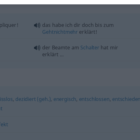
pliquer!
das habe ich dir doch bis zum
Gehtnichtmehr
erklärt!
der Beamte am
Schalter
hat mir
erklärt …
sslos
,
dezidiert (geh.)
,
energisch
,
entschlossen
,
entschiede
t
fekt