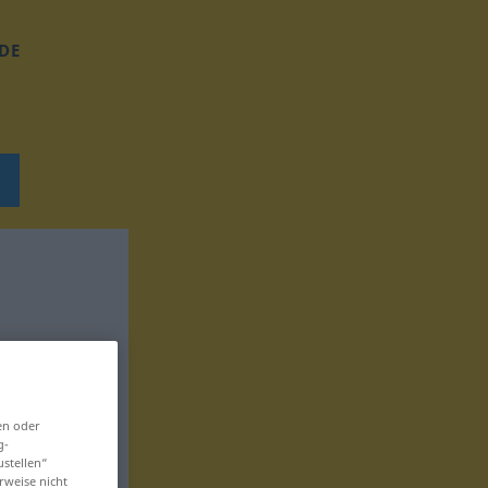
DE
en oder
g-
ustellen“
rweise nicht