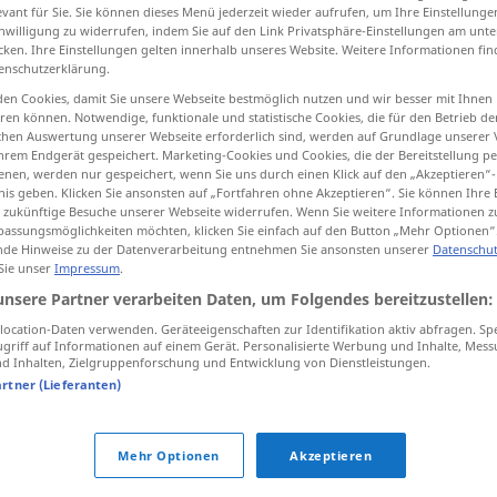
evant für Sie. Sie können dieses Menü jederzeit wieder aufrufen, um Ihre Einstellung
inwilligung zu widerrufen, indem Sie auf den Link Privatsphäre-Einstellungen am unt
cken. Ihre Einstellungen gelten innerhalb unseres Website. Weitere Informationen fin
enschutzerklärung.
tippen)
en Cookies, damit Sie unsere Webseite bestmöglich nutzen und wir besser mit Ihnen
en können. Notwendige, funktionale und statistische Cookies, die für den Betrieb d
ischen Auswertung unserer Webseite erforderlich sind, werden auf Grundlage unserer
hrem Endgerät gespeichert. Marketing-Cookies und Cookies, die der Bereitstellung per
nen, werden nur gespeichert, wenn Sie uns durch einen Klick auf den „Akzeptieren“-
nis geben. Klicken Sie ansonsten auf „Fortfahren ohne Akzeptieren“. Sie können Ihre 
ür zukünftige Besuche unserer Webseite widerrufen. Wenn Sie weitere Informationen 
assungsmöglichkeiten möchten, klicken Sie einfach auf den Button „Mehr Optionen“
erklärt
Gegner
de Hinweise zu der Datenverarbeitung entnehmen Sie ansonsten unserer
Datenschut
 Sie unser
Impressum
.
unsere Partner verarbeiten Daten, um Folgendes bereitzustellen:
erklärt
ocation-Daten verwenden. Geräteeigenschaften zur Identifikation aktiv abfragen. Sp
griff auf Informationen auf einem Gerät. Personalisierte Werbung und Inhalte, Mes
 Inhalten, Zielgruppenforschung und Entwicklung von Dienstleistungen.
artner (Lieferanten)
ein erklärter
Gegner
Mehr Optionen
Akzeptieren