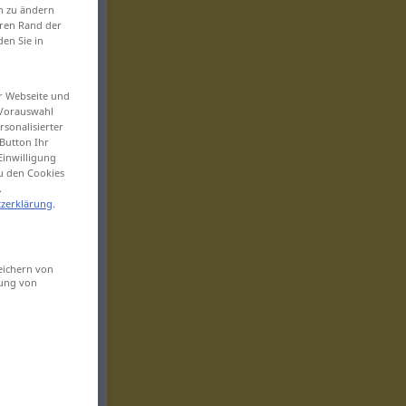
en zu ändern
eren Rand der
den Sie in
er Webseite und
 Vorauswahl
sonalisierter
Button Ihr
Einwilligung
zu den Cookies
.
zerklärung
.
eichern von
sung von