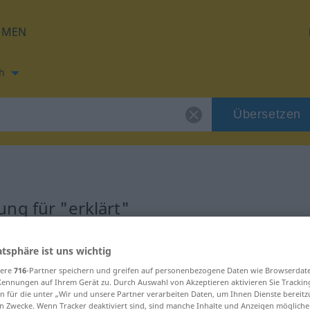
HMEN
h
Übersetzen
ng für "erklärt"
ung
atsphäre ist uns wichtig
sere
716
-Partner speichern und greifen auf personenbezogene Daten wie Browserdat
Kennungen auf Ihrem Gerät zu. Durch Auswahl von Akzeptieren aktivieren Sie Trackin
aucht
n für die unter „Wir und unsere Partner verarbeiten Daten, um Ihnen Dienste bereitz
n Zwecke. Wenn Tracker deaktiviert sind, sind manche Inhalte und Anzeigen mögliche