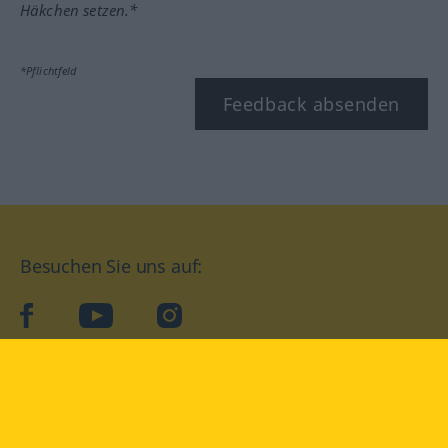
Häkchen setzen.*
*Pflichtfeld
Feedback absenden
Besuchen Sie uns auf:
facebook
YouTube
Instagram
Langenscheidt