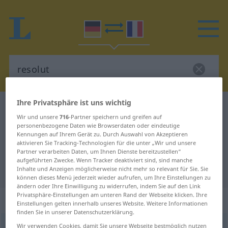
Ihre Privatsphäre ist uns wichtig
Deutsch-Französisch Wörterbuch
resolut
Wir und unsere
716
-Partner speichern und greifen auf
Deutsch-Französisch Übersetzung
personenbezogene Daten wie Browserdaten oder eindeutige
Kennungen auf Ihrem Gerät zu. Durch Auswahl von Akzeptieren
für "resolut"
aktivieren Sie Tracking-Technologien für die unter „Wir und unsere
Partner verarbeiten Daten, um Ihnen Dienste bereitzustellen“
aufgeführten Zwecke. Wenn Tracker deaktiviert sind, sind manche
"resolut" Französisch Übersetzung
Inhalte und Anzeigen möglicherweise nicht mehr so relevant für Sie. Sie
können dieses Menü jederzeit wieder aufrufen, um Ihre Einstellungen zu
ändern oder Ihre Einwilligung zu widerrufen, indem Sie auf den Link
Privatsphäre-Einstellungen am unteren Rand der Webseite klicken. Ihre
„resolut“
: Adjektiv
Einstellungen gelten innerhalb unseres Website. Weitere Informationen
finden Sie in unserer Datenschutzerklärung.
resolut
Wir verwenden Cookies, damit Sie unsere Webseite bestmöglich nutzen
[rezoˈluːt]
adj