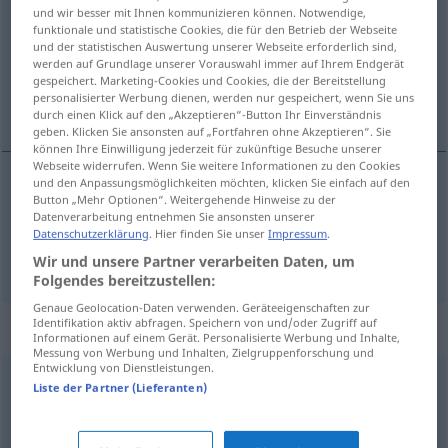
und wir besser mit Ihnen kommunizieren können. Notwendige,
funktionale und statistische Cookies, die für den Betrieb der Webseite
Übersicht aller Übersetzungen
und der statistischen Auswertung unserer Webseite erforderlich sind,
(Für mehr Details die Übersetzung anklicken/antippen)
werden auf Grundlage unserer Vorauswahl immer auf Ihrem Endgerät
gespeichert. Marketing-Cookies und Cookies, die der Bereitstellung
personalisierter Werbung dienen, werden nur gespeichert, wenn Sie uns
résolu, déterminé
durch einen Klick auf den „Akzeptieren“-Button Ihr Einverständnis
geben. Klicken Sie ansonsten auf „Fortfahren ohne Akzeptieren“. Sie
können Ihre Einwilligung jederzeit für zukünftige Besuche unserer
Webseite widerrufen. Wenn Sie weitere Informationen zu den Cookies
und den Anpassungsmöglichkeiten möchten, klicken Sie einfach auf den
Button „Mehr Optionen“. Weitergehende Hinweise zu der
résolu
resolut
Datenverarbeitung entnehmen Sie ansonsten unserer
Datenschutzerklärung
. Hier finden Sie unser
Impressum
.
déterminé
resolut
Wir und unsere Partner verarbeiten Daten, um
Folgendes bereitzustellen:
Genaue Geolocation-Daten verwenden. Geräteeigenschaften zur
Identifikation aktiv abfragen. Speichern von und/oder Zugriff auf
Synonyme für "resolut"
Informationen auf einem Gerät. Personalisierte Werbung und Inhalte,
Messung von Werbung und Inhalten, Zielgruppenforschung und
Entwicklung von Dienstleistungen.
Liste der Partner (Lieferanten)
bestimmt
,
unmissverständlich
,
kompromisslos
,
dezidiert
(geh.)
,
energisch
,
entschlossen
,
erklärt
,
entschieden